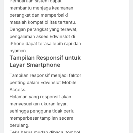
Pembaruan sistem dapat
membantu menjaga keamanan
perangkat dan memperbaiki
masalah kompatibilitas tertentu.
Dengan perangkat yang terawat,
pengalaman akses Edwinslot di
iPhone dapat terasa lebih rapi dan
nyaman.
Tampilan Responsif untuk
Layar Smartphone
Tampilan responsif menjadi faktor
penting dalam Edwinslot Mobile
Access.
Halaman yang responsif akan
menyesuaikan ukuran layar,
sehingga pengguna tidak perlu
memperbesar tampilan secara
berulang.
Teks harus mudah dibaca, tombol