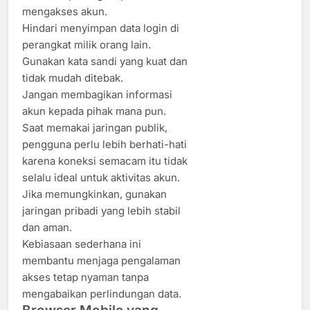
mengakses akun.
Hindari menyimpan data login di
perangkat milik orang lain.
Gunakan kata sandi yang kuat dan
tidak mudah ditebak.
Jangan membagikan informasi
akun kepada pihak mana pun.
Saat memakai jaringan publik,
pengguna perlu lebih berhati-hati
karena koneksi semacam itu tidak
selalu ideal untuk aktivitas akun.
Jika memungkinkan, gunakan
jaringan pribadi yang lebih stabil
dan aman.
Kebiasaan sederhana ini
membantu menjaga pengalaman
akses tetap nyaman tanpa
mengabaikan perlindungan data.