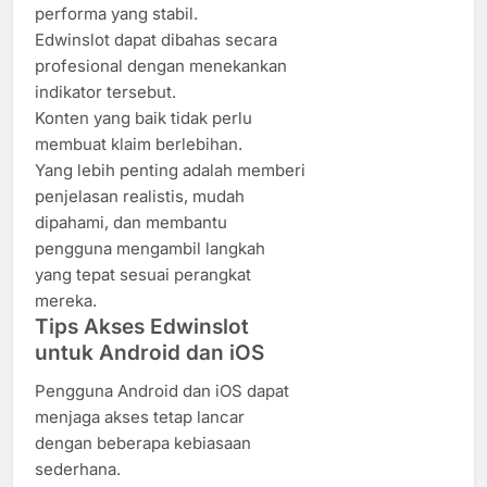
performa yang stabil.
Edwinslot dapat dibahas secara
profesional dengan menekankan
indikator tersebut.
Konten yang baik tidak perlu
membuat klaim berlebihan.
Yang lebih penting adalah memberi
penjelasan realistis, mudah
dipahami, dan membantu
pengguna mengambil langkah
yang tepat sesuai perangkat
mereka.
Tips Akses Edwinslot
untuk Android dan iOS
Pengguna Android dan iOS dapat
menjaga akses tetap lancar
dengan beberapa kebiasaan
sederhana.