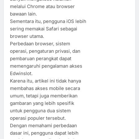
melalui Chrome atau browser
bawaan lain.
Sementara itu, pengguna iOS lebih
sering memakai Safari sebagai
browser utama.
Perbedaan browser, sistem
operasi, pengaturan privasi, dan
pembaruan perangkat dapat
memengaruhi pengalaman akses
Edwinslot.
Karena itu, artikel ini tidak hanya
membahas akses mobile secara
umum, tetapi juga memberikan
gambaran yang lebih spesifik
untuk pengguna dua sistem
operasi populer tersebut.
Dengan memahami perbedaan
dasar ini, pengguna dapat lebih