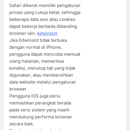
Safari dikenal memiliki pengaturan
privasi yang cukup ketat, sehingga
beberapa data sesi atau cookies
dapat bekerja berbeda dibanding
browser lain.
edwinslot
Jika Edwinslot tidak terbuka
dengan normal di iPhone,
pengguna dapat mencoba memuat
ulang halaman, memeriksa
koneksi, menutup tab yang tidak
digunakan, atau membersihkan
data website melalui pengaturan
browser.
Pengguna iOS juga perlu
memastikan perangkat berada
pada versi sistem yang masih
mendukung performa browser
secara baik.