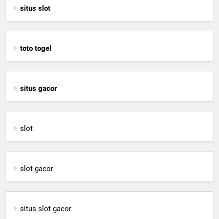
situs slot
toto togel
situs gacor
slot
slot gacor
situs slot gacor