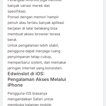
banyak variasi merek dan
spesifikasi.
Ponsel dengan memori hampir
penuh atau terlalu banyak aplikasi
berjalan di latar belakang bisa
membuat akses browser terasa
berat.
Untuk pengalaman lebih stabil,
pengguna dapat menjaga ruang
penyimpanan tetap cukup,
memperbarui sistem, dan memakai
jaringan internet yang konsisten.
Edwinslot di iOS:
Pengalaman Akses Melalui
iPhone
Pengguna iOS biasanya
mengandalkan Safari untuk
membuka halaman mobile.