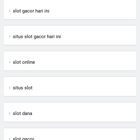
slot gacor hari ini
situs slot gacor hari ini
slot online
situs slot
slot dana
slot gacor