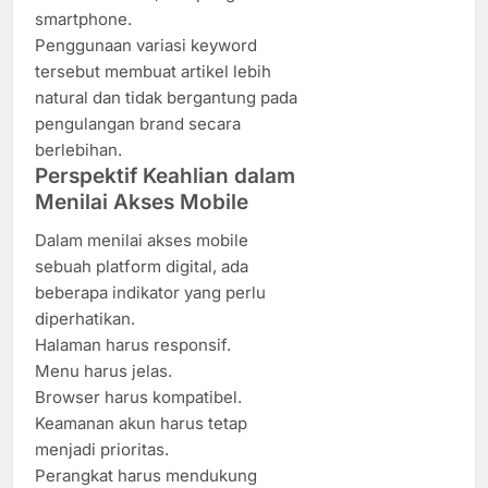
smartphone.
Penggunaan variasi keyword
tersebut membuat artikel lebih
natural dan tidak bergantung pada
pengulangan brand secara
berlebihan.
Perspektif Keahlian dalam
Menilai Akses Mobile
Dalam menilai akses mobile
sebuah platform digital, ada
beberapa indikator yang perlu
diperhatikan.
Halaman harus responsif.
Menu harus jelas.
Browser harus kompatibel.
Keamanan akun harus tetap
menjadi prioritas.
Perangkat harus mendukung