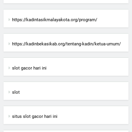
https://kadintasikmalayakota.org/program/
https://kadinbekasikab.org/tentang-kadin/ketua-umum/
slot gacor hari ini
slot
situs slot gacor hari ini