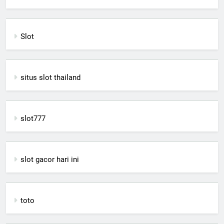
Slot
situs slot thailand
slot777
slot gacor hari ini
toto