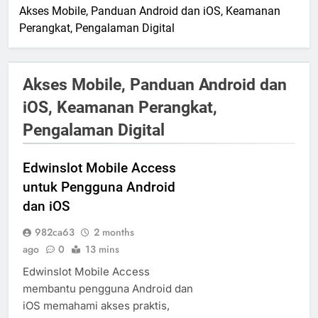
Akses Mobile, Panduan Android dan iOS, Keamanan
Perangkat, Pengalaman Digital
Akses Mobile, Panduan Android dan
iOS, Keamanan Perangkat,
Pengalaman Digital
Edwinslot Mobile Access
untuk Pengguna Android
dan iOS
982ca63
2 months
ago
0
13 mins
Edwinslot Mobile Access
membantu pengguna Android dan
iOS memahami akses praktis,