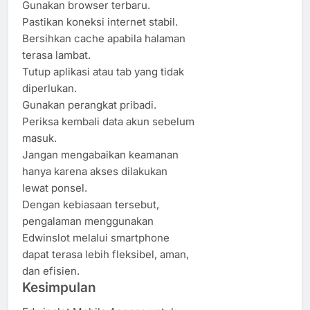
Gunakan browser terbaru.
Pastikan koneksi internet stabil.
Bersihkan cache apabila halaman
terasa lambat.
Tutup aplikasi atau tab yang tidak
diperlukan.
Gunakan perangkat pribadi.
Periksa kembali data akun sebelum
masuk.
Jangan mengabaikan keamanan
hanya karena akses dilakukan
lewat ponsel.
Dengan kebiasaan tersebut,
pengalaman menggunakan
Edwinslot melalui smartphone
dapat terasa lebih fleksibel, aman,
dan efisien.
Kesimpulan