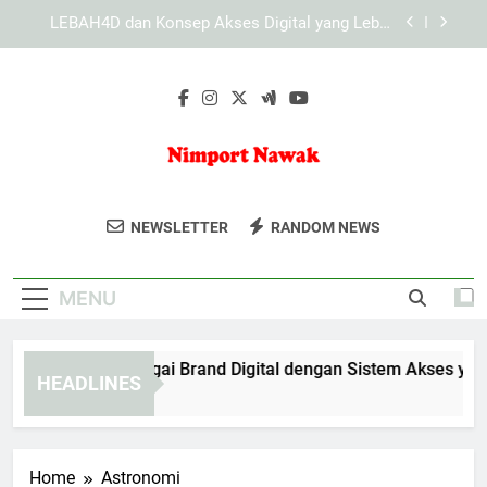
Skip
EDWINSLOT sebagai Platform Digital dengan
to
Sistem yang Praktis
content
LEBAH4D sebagai Platform Digital dengan Sistem
yang Praktis
EDWINSLOT sebagai Brand Digital dengan Sistem
Akses yang Terstruktur
LEBAH4D dan Konsep Akses Digital yang Lebih
Terstruktur
Nimport Nawak
Temukan Gaya Hidup Dan Hiburan
EDWINSLOT sebagai Platform Digital dengan
NEWSLETTER
RANDOM NEWS
Sistem yang Praktis
Prancis Di Nimport Nawak. Blog
LEBAH4D sebagai Platform Digital dengan Sistem
Inspiratif Untuk Pecinta Budaya Prancis.
yang Praktis
MENU
WINSLOT sebagai Brand Digital dengan Sistem Akses yang Te
HEADLINES
Weeks Ago
Home
Astronomi