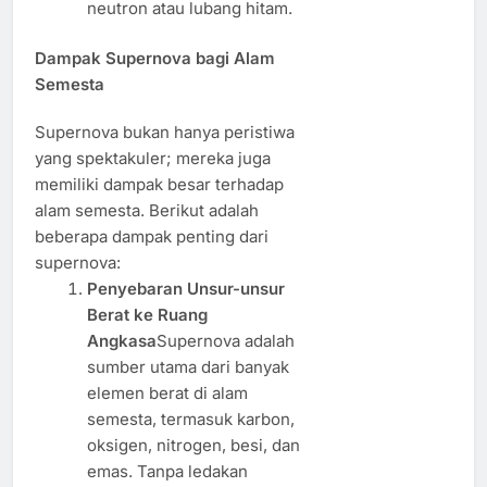
neutron atau lubang hitam.
Dampak Supernova bagi Alam
Semesta
Supernova bukan hanya peristiwa
yang spektakuler; mereka juga
memiliki dampak besar terhadap
alam semesta. Berikut adalah
beberapa dampak penting dari
supernova:
Penyebaran Unsur-unsur
Berat ke Ruang
Angkasa
Supernova adalah
sumber utama dari banyak
elemen berat di alam
semesta, termasuk karbon,
oksigen, nitrogen, besi, dan
emas. Tanpa ledakan