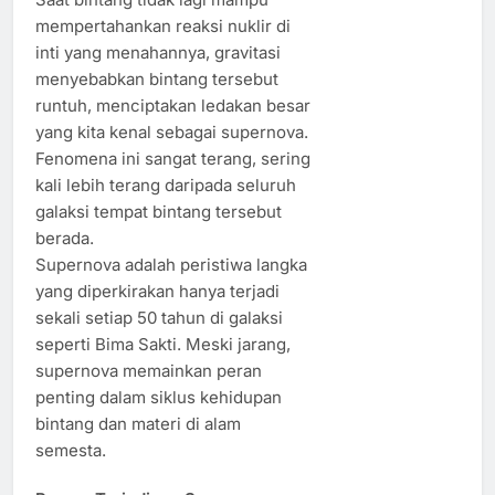
mempertahankan reaksi nuklir di
inti yang menahannya, gravitasi
menyebabkan bintang tersebut
runtuh, menciptakan ledakan besar
yang kita kenal sebagai supernova.
Fenomena ini sangat terang, sering
kali lebih terang daripada seluruh
galaksi tempat bintang tersebut
berada.
Supernova adalah peristiwa langka
yang diperkirakan hanya terjadi
sekali setiap 50 tahun di galaksi
seperti Bima Sakti. Meski jarang,
supernova memainkan peran
penting dalam siklus kehidupan
bintang dan materi di alam
semesta.