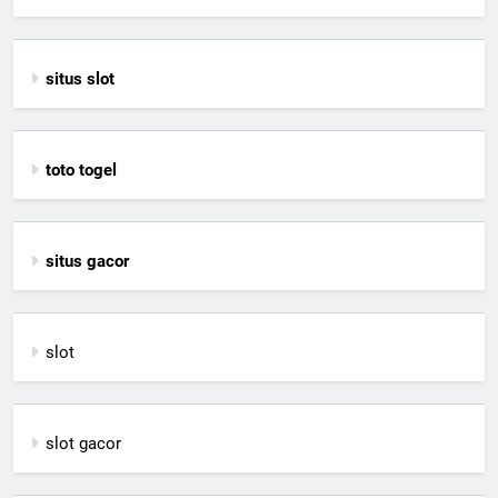
situs slot
toto togel
situs gacor
slot
slot gacor