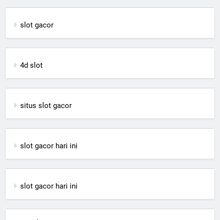
slot gacor
4d slot
situs slot gacor
slot gacor hari ini
slot gacor hari ini