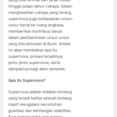
hingga jutaan tahun cahaya. Selain
menghasilkan cahaya yang terang,
supernova juga melepaskan unsur-
unsur berat ke ruang angkasa,
memberikan kontribusi besar
dalam pembentukan unsur-unsur
yang kita temukan di Bumi. Artikel
ini akan membahas apa itu
supernova, proses terjadinya,
jenis-jenis supernova, serta
dampaknya bagi alam semesta.
Apa Itu Supernova?
Supernova adalah ledakan bintang
yang terjadi ketika sebuah bintang
masif mengalami keruntuhan
gravitasi dan kehilangan stabilitas.
Saat bintang tidak lagi mampu