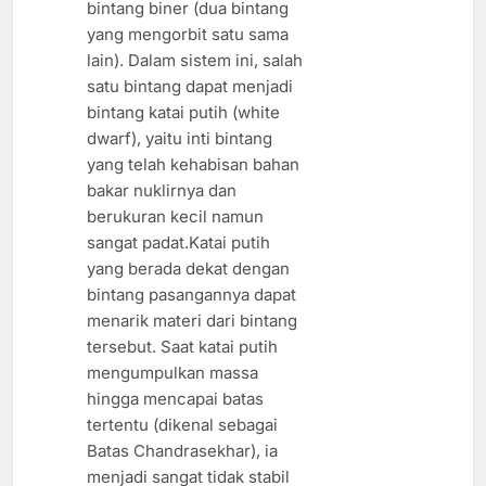
bintang biner (dua bintang
yang mengorbit satu sama
lain). Dalam sistem ini, salah
satu bintang dapat menjadi
bintang katai putih (white
dwarf), yaitu inti bintang
yang telah kehabisan bahan
bakar nuklirnya dan
berukuran kecil namun
sangat padat.Katai putih
yang berada dekat dengan
bintang pasangannya dapat
menarik materi dari bintang
tersebut. Saat katai putih
mengumpulkan massa
hingga mencapai batas
tertentu (dikenal sebagai
Batas Chandrasekhar), ia
menjadi sangat tidak stabil