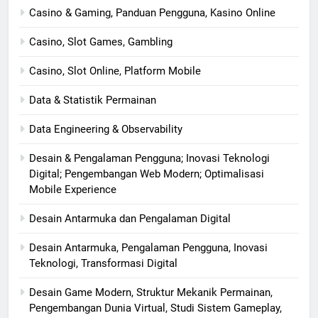
Casino & Gaming, Panduan Pengguna, Kasino Online
Casino, Slot Games, Gambling
Casino, Slot Online, Platform Mobile
Data & Statistik Permainan
Data Engineering & Observability
Desain & Pengalaman Pengguna; Inovasi Teknologi
Digital; Pengembangan Web Modern; Optimalisasi
Mobile Experience
Desain Antarmuka dan Pengalaman Digital
Desain Antarmuka, Pengalaman Pengguna, Inovasi
Teknologi, Transformasi Digital
Desain Game Modern, Struktur Mekanik Permainan,
Pengembangan Dunia Virtual, Studi Sistem Gameplay,