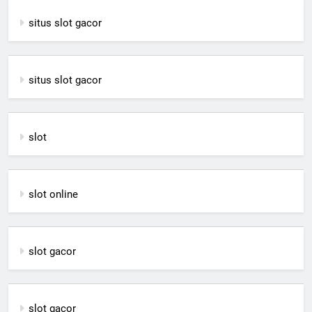
situs slot gacor
situs slot gacor
slot
slot online
slot gacor
slot gacor