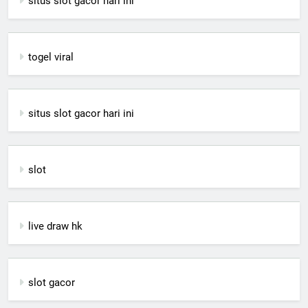
situs slot gacor hari ini
togel viral
situs slot gacor hari ini
slot
live draw hk
slot gacor