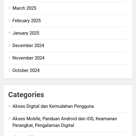
March 2025
February 2025
January 2025
December 2024
November 2024
October 2024
Categories
Akses Digital dan Kemudahan Pengguna
Akses Mobile, Panduan Android dan iOS, Keamanan
Perangkat, Pengalaman Digital