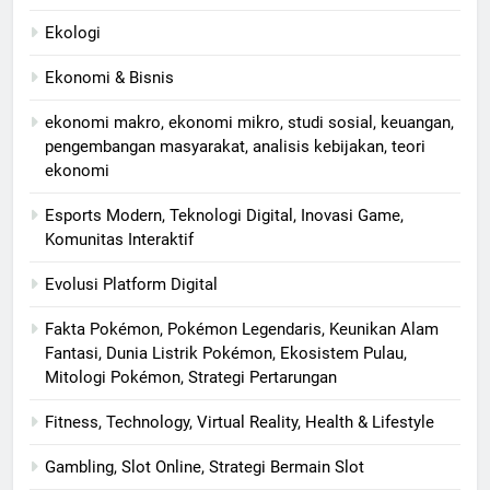
Ekologi
Ekonomi & Bisnis
ekonomi makro, ekonomi mikro, studi sosial, keuangan,
pengembangan masyarakat, analisis kebijakan, teori
ekonomi
Esports Modern, Teknologi Digital, Inovasi Game,
Komunitas Interaktif
Evolusi Platform Digital
Fakta Pokémon, Pokémon Legendaris, Keunikan Alam
Fantasi, Dunia Listrik Pokémon, Ekosistem Pulau,
Mitologi Pokémon, Strategi Pertarungan
Fitness, Technology, Virtual Reality, Health & Lifestyle
Gambling, Slot Online, Strategi Bermain Slot