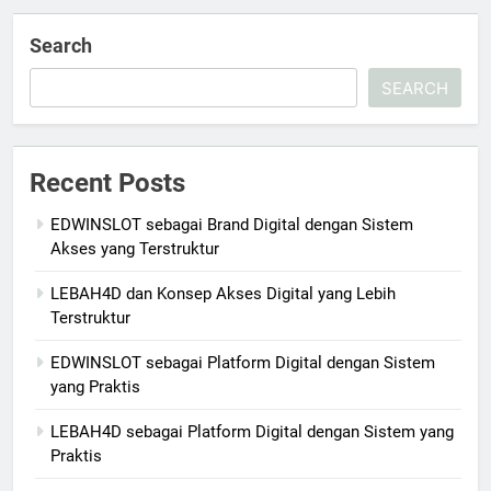
Search
SEARCH
Recent Posts
EDWINSLOT sebagai Brand Digital dengan Sistem
Akses yang Terstruktur
LEBAH4D dan Konsep Akses Digital yang Lebih
Terstruktur
EDWINSLOT sebagai Platform Digital dengan Sistem
yang Praktis
LEBAH4D sebagai Platform Digital dengan Sistem yang
Praktis