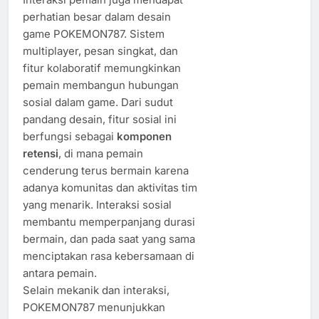
perhatian besar dalam desain
game POKEMON787. Sistem
multiplayer, pesan singkat, dan
fitur kolaboratif memungkinkan
pemain membangun hubungan
sosial dalam game. Dari sudut
pandang desain, fitur sosial ini
berfungsi sebagai
komponen
retensi
, di mana pemain
cenderung terus bermain karena
adanya komunitas dan aktivitas tim
yang menarik. Interaksi sosial
membantu memperpanjang durasi
bermain, dan pada saat yang sama
menciptakan rasa kebersamaan di
antara pemain.
Selain mekanik dan interaksi,
POKEMON787 menunjukkan