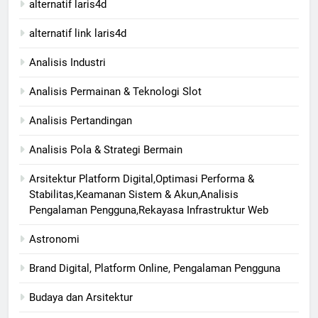
alternatif laris4d
alternatif link laris4d
Analisis Industri
Analisis Permainan & Teknologi Slot
Analisis Pertandingan
Analisis Pola & Strategi Bermain
Arsitektur Platform Digital,Optimasi Performa &
Stabilitas,Keamanan Sistem & Akun,Analisis
Pengalaman Pengguna,Rekayasa Infrastruktur Web
Astronomi
Brand Digital, Platform Online, Pengalaman Pengguna
Budaya dan Arsitektur