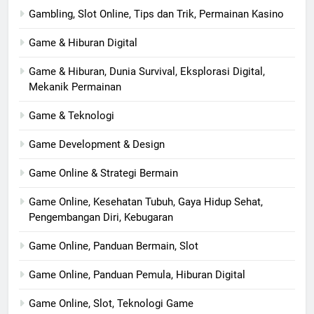
Gambling, Slot Online, Tips dan Trik, Permainan Kasino
Game & Hiburan Digital
Game & Hiburan, Dunia Survival, Eksplorasi Digital,
Mekanik Permainan
Game & Teknologi
Game Development & Design
Game Online & Strategi Bermain
Game Online, Kesehatan Tubuh, Gaya Hidup Sehat,
Pengembangan Diri, Kebugaran
Game Online, Panduan Bermain, Slot
Game Online, Panduan Pemula, Hiburan Digital
Game Online, Slot, Teknologi Game