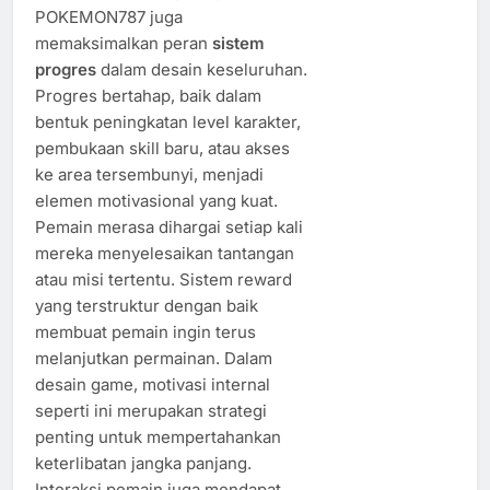
POKEMON787 juga
memaksimalkan peran
sistem
progres
dalam desain keseluruhan.
Progres bertahap, baik dalam
bentuk peningkatan level karakter,
pembukaan skill baru, atau akses
ke area tersembunyi, menjadi
elemen motivasional yang kuat.
Pemain merasa dihargai setiap kali
mereka menyelesaikan tantangan
atau misi tertentu. Sistem reward
yang terstruktur dengan baik
membuat pemain ingin terus
melanjutkan permainan. Dalam
desain game, motivasi internal
seperti ini merupakan strategi
penting untuk mempertahankan
keterlibatan jangka panjang.
Interaksi pemain juga mendapat