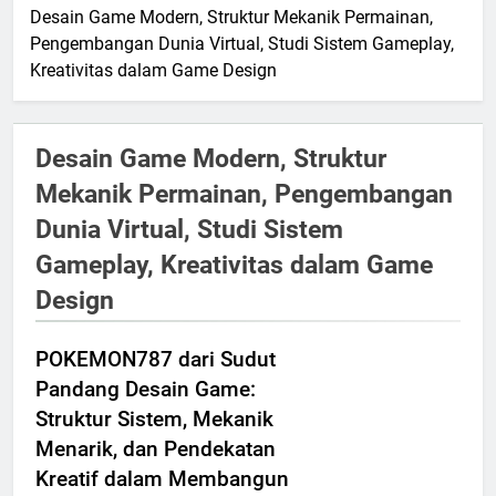
Desain Game Modern, Struktur Mekanik Permainan,
Pengembangan Dunia Virtual, Studi Sistem Gameplay,
Kreativitas dalam Game Design
Desain Game Modern, Struktur
Mekanik Permainan, Pengembangan
Dunia Virtual, Studi Sistem
Gameplay, Kreativitas dalam Game
Design
POKEMON787 dari Sudut
Pandang Desain Game:
Struktur Sistem, Mekanik
Menarik, dan Pendekatan
Kreatif dalam Membangun