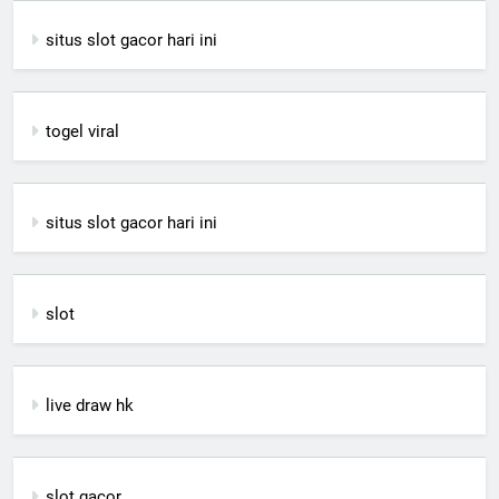
situs slot gacor hari ini
togel viral
situs slot gacor hari ini
slot
live draw hk
slot gacor