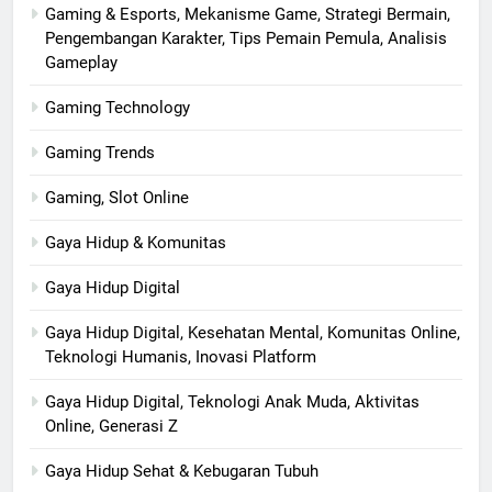
Gaming & Esports, Mekanisme Game, Strategi Bermain,
Pengembangan Karakter, Tips Pemain Pemula, Analisis
Gameplay
Gaming Technology
Gaming Trends
Gaming, Slot Online
Gaya Hidup & Komunitas
Gaya Hidup Digital
Gaya Hidup Digital, Kesehatan Mental, Komunitas Online,
Teknologi Humanis, Inovasi Platform
Gaya Hidup Digital, Teknologi Anak Muda, Aktivitas
Online, Generasi Z
Gaya Hidup Sehat & Kebugaran Tubuh