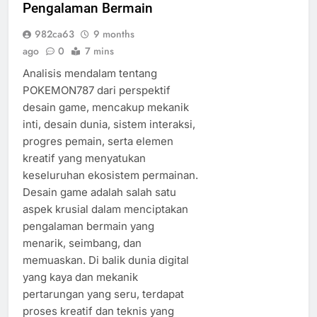
Pengalaman Bermain
982ca63
9 months
ago
0
7 mins
Analisis mendalam tentang
POKEMON787 dari perspektif
desain game, mencakup mekanik
inti, desain dunia, sistem interaksi,
progres pemain, serta elemen
kreatif yang menyatukan
keseluruhan ekosistem permainan.
Desain game adalah salah satu
aspek krusial dalam menciptakan
pengalaman bermain yang
menarik, seimbang, dan
memuaskan. Di balik dunia digital
yang kaya dan mekanik
pertarungan yang seru, terdapat
proses kreatif dan teknis yang