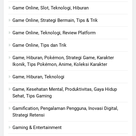
Game Online, Slot, Teknologi, Hiburan
Game Online, Strategi Bermain, Tips & Trik
Game Online, Teknologi, Review Platform
Game Online, Tips dan Trik
Game, Hiburan, Pokémon, Strategi Game, Karakter
Ikonik, Tips Pokémon, Anime, Koleksi Karakter
Game, Hiburan, Teknologi
Game, Kesehatan Mental, Produktivitas, Gaya Hidup
Sehat, Tips Gaming
Gamification, Pengalaman Pengguna, Inovasi Digital,
Strategi Retensi
Gaming & Entertainment