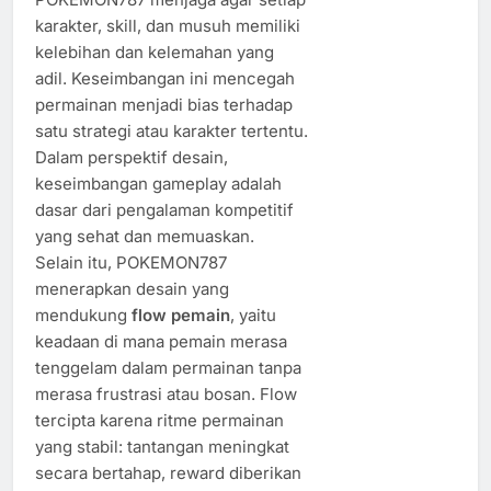
karakter, skill, dan musuh memiliki
kelebihan dan kelemahan yang
adil. Keseimbangan ini mencegah
permainan menjadi bias terhadap
satu strategi atau karakter tertentu.
Dalam perspektif desain,
keseimbangan gameplay adalah
dasar dari pengalaman kompetitif
yang sehat dan memuaskan.
Selain itu, POKEMON787
menerapkan desain yang
mendukung
flow pemain
, yaitu
keadaan di mana pemain merasa
tenggelam dalam permainan tanpa
merasa frustrasi atau bosan. Flow
tercipta karena ritme permainan
yang stabil: tantangan meningkat
secara bertahap, reward diberikan