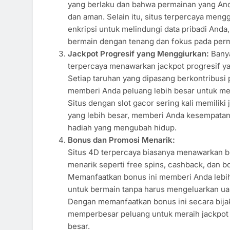
yang berlaku dan bahwa permainan yang And
dan aman. Selain itu, situs terpercaya meng
enkripsi untuk melindungi data pribadi Anda
bermain dengan tenang dan fokus pada per
Jackpot Progresif yang Menggiurkan:
Banya
terpercaya menawarkan jackpot progresif ya
Setiap taruhan yang dipasang berkontribusi p
memberi Anda peluang lebih besar untuk mer
Situs dengan slot gacor sering kali memiliki 
yang lebih besar, memberi Anda kesempat
hadiah yang mengubah hidup.
Bonus dan Promosi Menarik:
Situs 4D terpercaya biasanya menawarkan b
menarik seperti free spins, cashback, dan b
Memanfaatkan bonus ini memberi Anda lebi
untuk bermain tanpa harus mengeluarkan ua
Dengan memanfaatkan bonus ini secara bija
memperbesar peluang untuk meraih jackpo
besar.