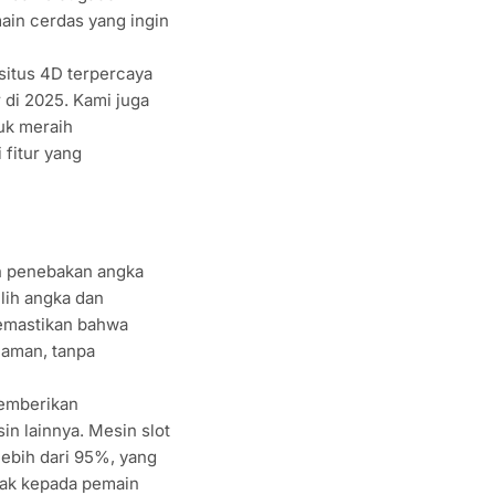
ain cerdas yang ingin
situs 4D terpercaya
 di 2025. Kami juga
uk meraih
fitur yang
?
an penebakan angka
lih angka dan
emastikan bahwa
 aman, tanpa
memberikan
n lainnya. Mesin slot
lebih dari 95%, yang
yak kepada pemain