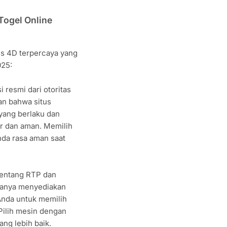
Togel Online
us 4D terpercaya yang
025:
i resmi dari otoritas
an bahwa situs
yang berlaku dan
r dan aman. Memilih
nda rasa aman saat
 tentang RTP dan
asanya menyediakan
Anda untuk memilih
Pilih mesin dengan
ng lebih baik.