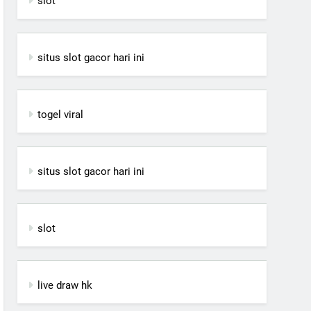
slot
situs slot gacor hari ini
togel viral
situs slot gacor hari ini
slot
live draw hk