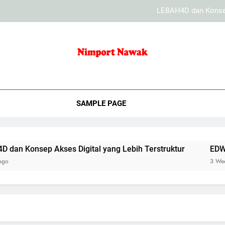
LEBAH4D dan Konsep 
EDWINSLOT sebagai Platfor
LEBAH4D sebagai Platfo
port Nawak
EDWINSLOT sebagai Brand Digital 
ya Hidup Dan Hiburan Prancis Di Nimport Nawak. Blog Inspira
LEBAH4D dan Konsep 
SAMPLE PAGE
EDWINSLOT sebagai Platfor
LEBAH4D sebagai Platfo
 Akses Digital yang Lebih Terstruktur
EDWINSLOT sebag
3 Weeks Ago