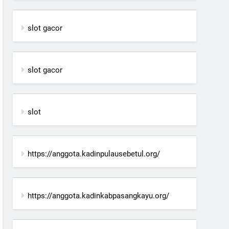
slot gacor
slot gacor
slot
https://anggota.kadinpulausebetul.org/
https://anggota.kadinkabpasangkayu.org/