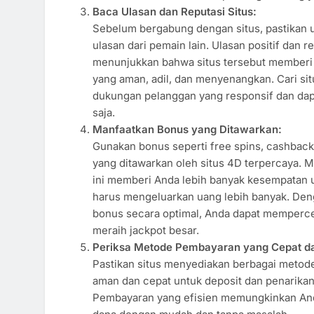
Baca Ulasan dan Reputasi Situs:
Sebelum bergabung dengan situs, pastikan
ulasan dari pemain lain. Ulasan positif dan r
menunjukkan bahwa situs tersebut memberi
yang aman, adil, dan menyenangkan. Cari sit
dukungan pelanggan yang responsif dan dap
saja.
Manfaatkan Bonus yang Ditawarkan:
Gunakan bonus seperti free spins, cashback
yang ditawarkan oleh situs 4D terpercaya.
ini memberi Anda lebih banyak kesempatan 
harus mengeluarkan uang lebih banyak. D
bonus secara optimal, Anda dapat memperce
meraih jackpot besar.
Periksa Metode Pembayaran yang Cepat d
Pastikan situs menyediakan berbagai meto
aman dan cepat untuk deposit dan penarik
Pembayaran yang efisien memungkinkan An