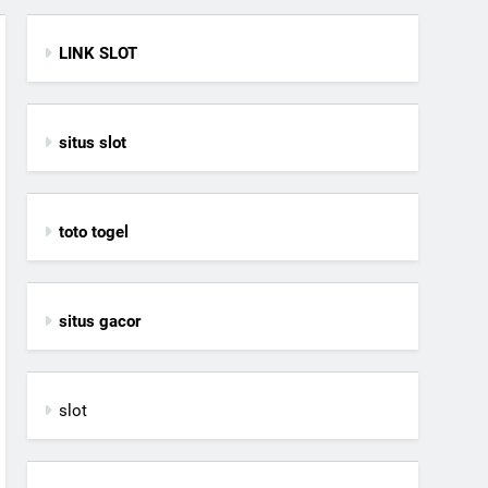
LINK SLOT
situs slot
toto togel
situs gacor
slot