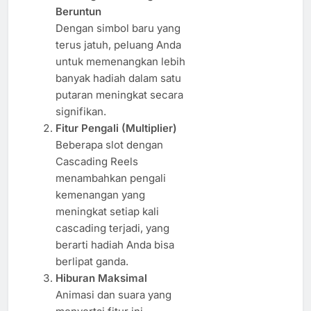
Beruntun
Dengan simbol baru yang
terus jatuh, peluang Anda
untuk memenangkan lebih
banyak hadiah dalam satu
putaran meningkat secara
signifikan.
Fitur Pengali (Multiplier)
Beberapa slot dengan
Cascading Reels
menambahkan pengali
kemenangan yang
meningkat setiap kali
cascading terjadi, yang
berarti hadiah Anda bisa
berlipat ganda.
Hiburan Maksimal
Animasi dan suara yang