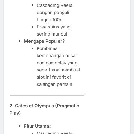
Cascading Reels
dengan pengali
hingga 100x.
Free spins yang
sering muncul.
Mengapa Populer?
Kombinasi
kemenangan besar
dan gameplay yang
sederhana membuat
slot ini favorit di
kalangan pemain.
2.
Gates of Olympus (Pragmatic
Play)
Fitur Utama:
Cascading Reels