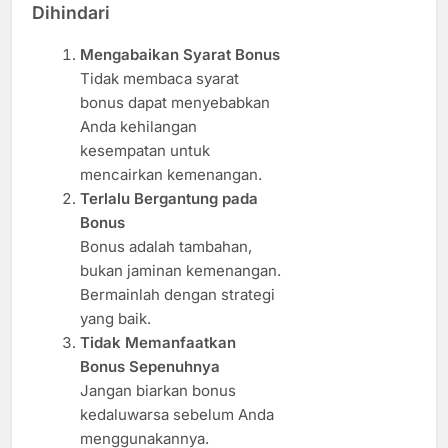
Dihindari
Mengabaikan Syarat Bonus
Tidak membaca syarat
bonus dapat menyebabkan
Anda kehilangan
kesempatan untuk
mencairkan kemenangan.
Terlalu Bergantung pada
Bonus
Bonus adalah tambahan,
bukan jaminan kemenangan.
Bermainlah dengan strategi
yang baik.
Tidak Memanfaatkan
Bonus Sepenuhnya
Jangan biarkan bonus
kedaluwarsa sebelum Anda
menggunakannya.