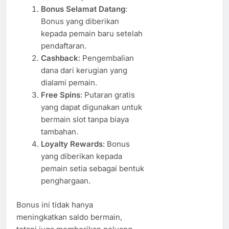
Bonus Selamat Datang
:
Bonus yang diberikan
kepada pemain baru setelah
pendaftaran.
Cashback
: Pengembalian
dana dari kerugian yang
dialami pemain.
Free Spins
: Putaran gratis
yang dapat digunakan untuk
bermain slot tanpa biaya
tambahan.
Loyalty Rewards
: Bonus
yang diberikan kepada
pemain setia sebagai bentuk
penghargaan.
Bonus ini tidak hanya
meningkatkan saldo bermain,