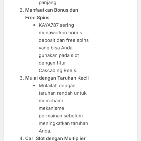
panjang.
Manfaatkan Bonus dan
Free Spins
KAYA787 sering
menawarkan bonus
deposit dan free spins
yang bisa Anda
gunakan pada slot
dengan fitur
Cascading Reels.
Mulai dengan Taruhan Kecil
Mulailah dengan
taruhan rendah untuk
memahami
mekanisme
permainan sebelum
meningkatkan taruhan
Anda.
Cari Slot dengan Multiplier