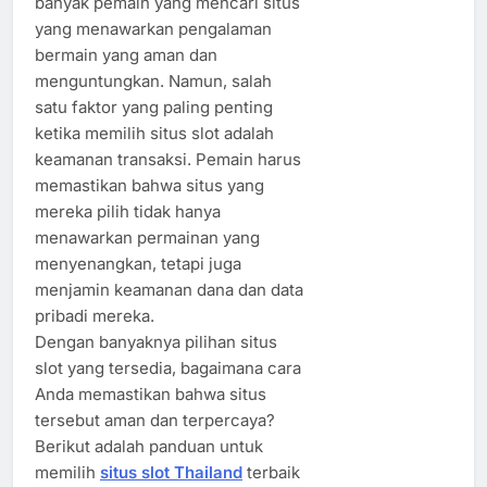
banyak pemain yang mencari situs
yang menawarkan pengalaman
bermain yang aman dan
menguntungkan. Namun, salah
satu faktor yang paling penting
ketika memilih situs slot adalah
keamanan transaksi. Pemain harus
memastikan bahwa situs yang
mereka pilih tidak hanya
menawarkan permainan yang
menyenangkan, tetapi juga
menjamin keamanan dana dan data
pribadi mereka.
Dengan banyaknya pilihan situs
slot yang tersedia, bagaimana cara
Anda memastikan bahwa situs
tersebut aman dan terpercaya?
Berikut adalah panduan untuk
memilih
situs slot Thailand
terbaik