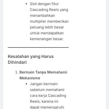
Slot dengan fitur
Cascading Reels yang
menambahkan
multiplier memberikan
peluang lebih besar
untuk mendapatkan
kemenangan besar.
Kesalahan yang Harus
Dihindari
Bermain Tanpa Memahami
Mekanisme
Jangan bermain
sebelum memahami
cara kerja Cascading
Reels, karena ini
dapat memengaruhi