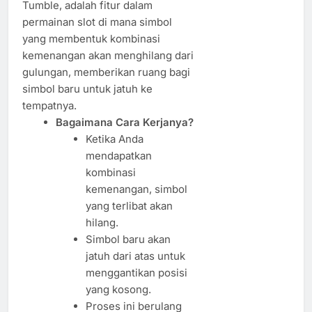
Tumble, adalah fitur dalam
permainan slot di mana simbol
yang membentuk kombinasi
kemenangan akan menghilang dari
gulungan, memberikan ruang bagi
simbol baru untuk jatuh ke
tempatnya.
Bagaimana Cara Kerjanya?
Ketika Anda
mendapatkan
kombinasi
kemenangan, simbol
yang terlibat akan
hilang.
Simbol baru akan
jatuh dari atas untuk
menggantikan posisi
yang kosong.
Proses ini berulang