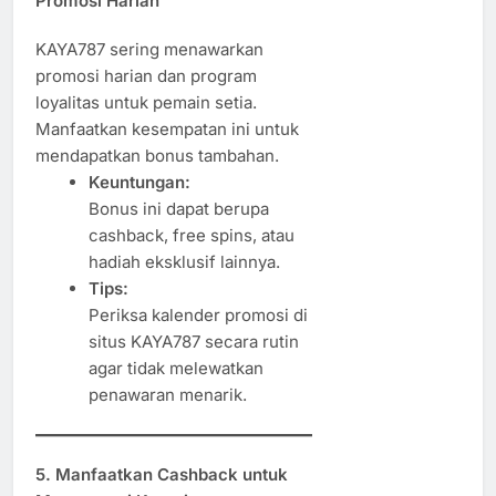
Promosi Harian
KAYA787 sering menawarkan
promosi harian dan program
loyalitas untuk pemain setia.
Manfaatkan kesempatan ini untuk
mendapatkan bonus tambahan.
Keuntungan:
Bonus ini dapat berupa
cashback, free spins, atau
hadiah eksklusif lainnya.
Tips:
Periksa kalender promosi di
situs KAYA787 secara rutin
agar tidak melewatkan
penawaran menarik.
5.
Manfaatkan Cashback untuk