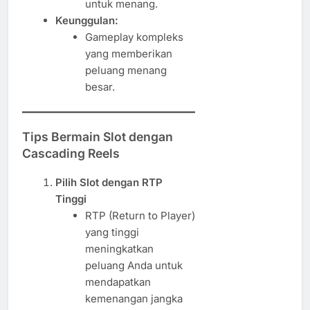
untuk menang.
Keunggulan:
Gameplay kompleks
yang memberikan
peluang menang
besar.
Tips Bermain Slot dengan
Cascading Reels
Pilih Slot dengan RTP
Tinggi
RTP (Return to Player)
yang tinggi
meningkatkan
peluang Anda untuk
mendapatkan
kemenangan jangka