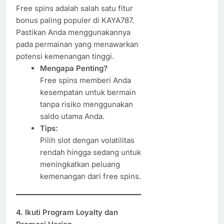
Free spins adalah salah satu fitur
bonus paling populer di KAYA787.
Pastikan Anda menggunakannya
pada permainan yang menawarkan
potensi kemenangan tinggi.
Mengapa Penting?
Free spins memberi Anda
kesempatan untuk bermain
tanpa risiko menggunakan
saldo utama Anda.
Tips:
Pilih slot dengan volatilitas
rendah hingga sedang untuk
meningkatkan peluang
kemenangan dari free spins.
4.
Ikuti Program Loyalty dan