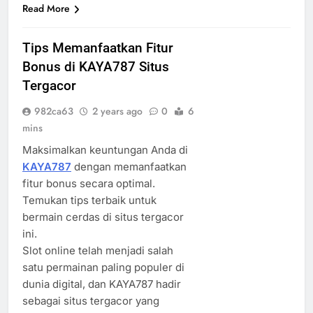
Read More
Tips Memanfaatkan Fitur
Bonus di KAYA787 Situs
Tergacor
982ca63
2 years ago
0
6
mins
Maksimalkan keuntungan Anda di
KAYA787
dengan memanfaatkan
fitur bonus secara optimal.
Temukan tips terbaik untuk
bermain cerdas di situs tergacor
ini.
Slot online telah menjadi salah
satu permainan paling populer di
dunia digital, dan KAYA787 hadir
sebagai situs tergacor yang