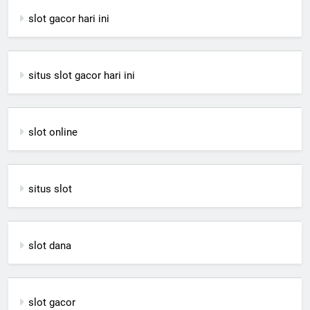
slot gacor hari ini
situs slot gacor hari ini
slot online
situs slot
slot dana
slot gacor