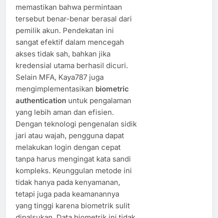
memastikan bahwa permintaan
tersebut benar-benar berasal dari
pemilik akun. Pendekatan ini
sangat efektif dalam mencegah
akses tidak sah, bahkan jika
kredensial utama berhasil dicuri.
Selain MFA, Kaya787 juga
mengimplementasikan
biometric
authentication
untuk pengalaman
yang lebih aman dan efisien.
Dengan teknologi pengenalan sidik
jari atau wajah, pengguna dapat
melakukan login dengan cepat
tanpa harus mengingat kata sandi
kompleks. Keunggulan metode ini
tidak hanya pada kenyamanan,
tetapi juga pada keamanannya
yang tinggi karena biometrik sulit
dipalsukan. Data biometrik ini tidak