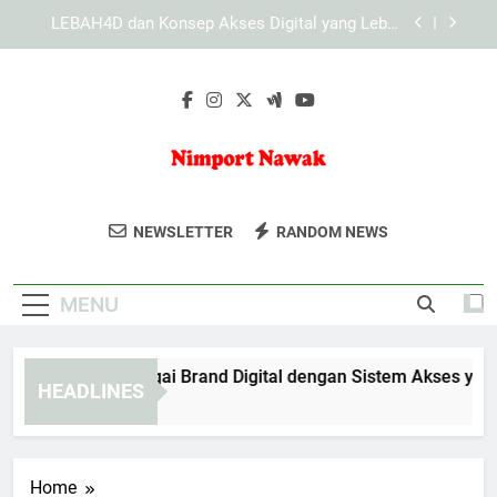
Skip
EDWINSLOT sebagai Platform Digital dengan
to
Sistem yang Praktis
content
LEBAH4D sebagai Platform Digital dengan Sistem
yang Praktis
EDWINSLOT sebagai Brand Digital dengan Sistem
Akses yang Terstruktur
LEBAH4D dan Konsep Akses Digital yang Lebih
Terstruktur
Nimport Nawak
Temukan Gaya Hidup Dan Hiburan
EDWINSLOT sebagai Platform Digital dengan
NEWSLETTER
RANDOM NEWS
Sistem yang Praktis
Prancis Di Nimport Nawak. Blog
LEBAH4D sebagai Platform Digital dengan Sistem
Inspiratif Untuk Pecinta Budaya Prancis.
yang Praktis
MENU
WINSLOT sebagai Brand Digital dengan Sistem Akses yang Ter
HEADLINES
Weeks Ago
Home