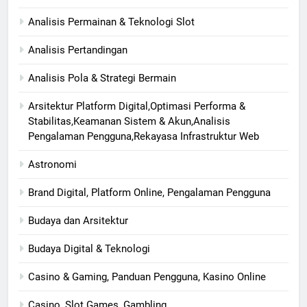
Analisis Permainan & Teknologi Slot
Analisis Pertandingan
Analisis Pola & Strategi Bermain
Arsitektur Platform Digital,Optimasi Performa &
Stabilitas,Keamanan Sistem & Akun,Analisis
Pengalaman Pengguna,Rekayasa Infrastruktur Web
Astronomi
Brand Digital, Platform Online, Pengalaman Pengguna
Budaya dan Arsitektur
Budaya Digital & Teknologi
Casino & Gaming, Panduan Pengguna, Kasino Online
Casino, Slot Games, Gambling