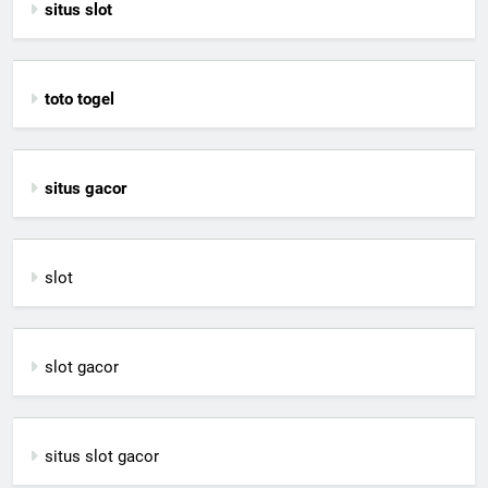
situs slot
toto togel
situs gacor
slot
slot gacor
situs slot gacor