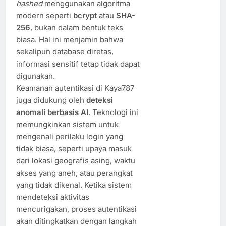
hashed
menggunakan algoritma
modern seperti
bcrypt
atau
SHA-
256
, bukan dalam bentuk teks
biasa. Hal ini menjamin bahwa
sekalipun database diretas,
informasi sensitif tetap tidak dapat
digunakan.
Keamanan autentikasi di Kaya787
juga didukung oleh
deteksi
anomali berbasis AI
. Teknologi ini
memungkinkan sistem untuk
mengenali perilaku login yang
tidak biasa, seperti upaya masuk
dari lokasi geografis asing, waktu
akses yang aneh, atau perangkat
yang tidak dikenal. Ketika sistem
mendeteksi aktivitas
mencurigakan, proses autentikasi
akan ditingkatkan dengan langkah