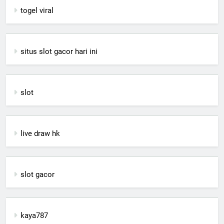
togel viral
situs slot gacor hari ini
slot
live draw hk
slot gacor
kaya787