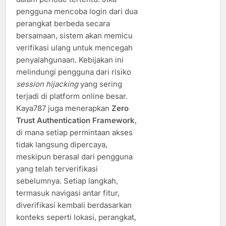
pengguna mencoba login dari dua
perangkat berbeda secara
bersamaan, sistem akan memicu
verifikasi ulang untuk mencegah
penyalahgunaan. Kebijakan ini
melindungi pengguna dari risiko
session hijacking
yang sering
terjadi di platform online besar.
Kaya787 juga menerapkan
Zero
Trust Authentication Framework
,
di mana setiap permintaan akses
tidak langsung dipercaya,
meskipun berasal dari pengguna
yang telah terverifikasi
sebelumnya. Setiap langkah,
termasuk navigasi antar fitur,
diverifikasi kembali berdasarkan
konteks seperti lokasi, perangkat,