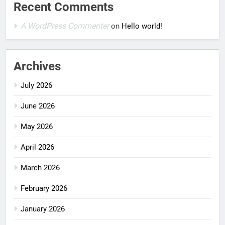
Recent Comments
A WordPress Commenter
on
Hello world!
Archives
July 2026
June 2026
May 2026
April 2026
March 2026
February 2026
January 2026