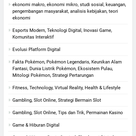
ekonomi makro, ekonomi mikro, studi sosial, keuangan,
pengembangan masyarakat, analisis kebijakan, teori
ekonomi
Esports Modern, Teknologi Digital, Inovasi Game,
Komunitas Interaktif
Evolusi Platform Digital
Fakta Pokémon, Pokémon Legendaris, Keunikan Alam
Fantasi, Dunia Listrik Pokémon, Ekosistem Pulau,
Mitologi Pokémon, Strategi Pertarungan
Fitness, Technology, Virtual Reality, Health & Lifestyle
Gambling, Slot Online, Strategi Bermain Slot
Gambling, Slot Online, Tips dan Trik, Permainan Kasino
Game & Hiburan Digital