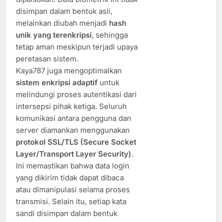
disimpan dalam bentuk asli,
melainkan diubah menjadi
hash
unik yang terenkripsi
, sehingga
tetap aman meskipun terjadi upaya
peretasan sistem.
Kaya787 juga mengoptimalkan
sistem enkripsi adaptif
untuk
melindungi proses autentikasi dari
intersepsi pihak ketiga. Seluruh
komunikasi antara pengguna dan
server diamankan menggunakan
protokol SSL/TLS (Secure Socket
Layer/Transport Layer Security)
.
Ini memastikan bahwa data login
yang dikirim tidak dapat dibaca
atau dimanipulasi selama proses
transmisi. Selain itu, setiap kata
sandi disimpan dalam bentuk