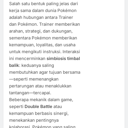
Salah satu bentuk paling jelas dari
kerja sama dalam dunia Pokémon
adalah hubungan antara Trainer
dan Pokémon. Trainer memberikan
arahan, strategi, dan dukungan,
sementara Pokémon memberikan
kemampuan, loyalitas, dan usaha
untuk mengikuti instruksi. Interaksi
ini mencerminkan
simbiosis timbal
balik
: keduanya saling
membutuhkan agar tujuan bersama
—seperti memenangkan
pertarungan atau menaklukkan
tantangan—tercapai.
Beberapa mekanik dalam game,
seperti
Double Battle
atau
kemampuan berbasis sinergi,
menekankan pentingnya
kolaborasi. Pokémon yang saling