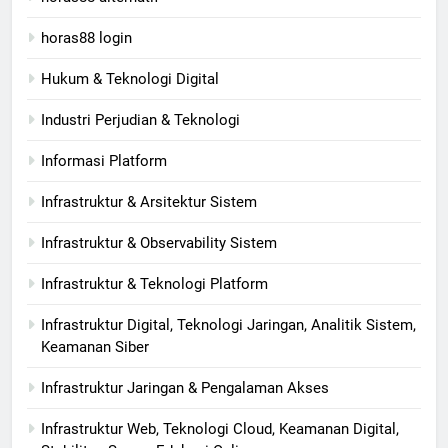
horas88 login
Hukum & Teknologi Digital
Industri Perjudian & Teknologi
Informasi Platform
Infrastruktur & Arsitektur Sistem
Infrastruktur & Observability Sistem
Infrastruktur & Teknologi Platform
Infrastruktur Digital, Teknologi Jaringan, Analitik Sistem,
Keamanan Siber
Infrastruktur Jaringan & Pengalaman Akses
Infrastruktur Web, Teknologi Cloud, Keamanan Digital,