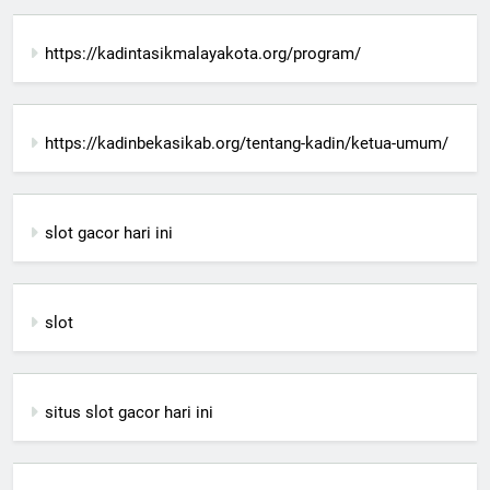
https://kadintasikmalayakota.org/program/
https://kadinbekasikab.org/tentang-kadin/ketua-umum/
slot gacor hari ini
slot
situs slot gacor hari ini