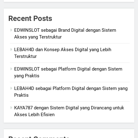
Recent Posts
EDWINSLOT sebagai Brand Digital dengan Sistem
Akses yang Terstruktur
LEBAH4D dan Konsep Akses Digital yang Lebih
Terstruktur
EDWINSLOT sebagai Platform Digital dengan Sistem
yang Praktis
LEBAH4D sebagai Platform Digital dengan Sistem yang
Praktis
KAYA787 dengan Sistem Digital yang Dirancang untuk
Akses Lebih Efisien