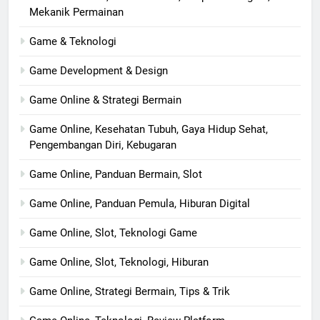
Mekanik Permainan
Game & Teknologi
Game Development & Design
Game Online & Strategi Bermain
Game Online, Kesehatan Tubuh, Gaya Hidup Sehat,
Pengembangan Diri, Kebugaran
Game Online, Panduan Bermain, Slot
Game Online, Panduan Pemula, Hiburan Digital
Game Online, Slot, Teknologi Game
Game Online, Slot, Teknologi, Hiburan
Game Online, Strategi Bermain, Tips & Trik