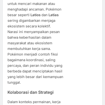
untuk mencari makanan atau
menghadapi ancaman. Pokémon
besar seperti
Latios
dan
Latias
sering digambarkan menjaga
ekosistem secara kolektif.
Narasi ini menyampaikan pesan
bahwa keberhasilan dalam
masyarakat atau ekosistem
membutuhkan kerja sama.
Pokémon menjadi contoh fiksi
bagaimana koordinasi, saling
percaya, dan peran individu yang
berbeda dapat menciptakan hasil
yang lebih besar dari kemampuan
tunggal.
Kolaborasi dan Strategi
Dalam konteks permainan, kerja