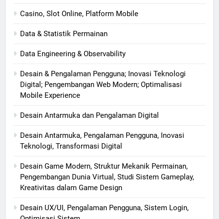
Casino, Slot Online, Platform Mobile
Data & Statistik Permainan
Data Engineering & Observability
Desain & Pengalaman Pengguna; Inovasi Teknologi
Digital; Pengembangan Web Modern; Optimalisasi
Mobile Experience
Desain Antarmuka dan Pengalaman Digital
Desain Antarmuka, Pengalaman Pengguna, Inovasi
Teknologi, Transformasi Digital
Desain Game Modern, Struktur Mekanik Permainan,
Pengembangan Dunia Virtual, Studi Sistem Gameplay,
Kreativitas dalam Game Design
Desain UX/UI, Pengalaman Pengguna, Sistem Login,
Optimisasi Sistem