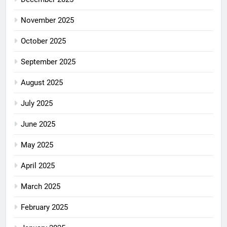
November 2025
October 2025
September 2025
August 2025
July 2025
June 2025
May 2025
April 2025
March 2025
February 2025