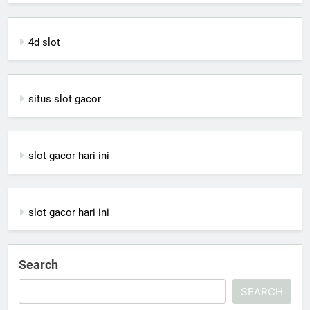
4d slot
situs slot gacor
slot gacor hari ini
slot gacor hari ini
Search
SEARCH