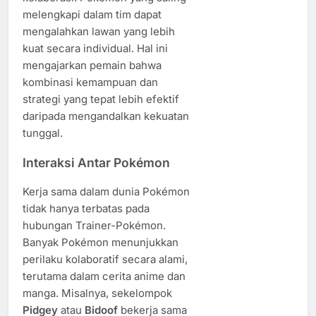
melengkapi dalam tim dapat
mengalahkan lawan yang lebih
kuat secara individual. Hal ini
mengajarkan pemain bahwa
kombinasi kemampuan dan
strategi yang tepat lebih efektif
daripada mengandalkan kekuatan
tunggal.
Interaksi Antar Pokémon
Kerja sama dalam dunia Pokémon
tidak hanya terbatas pada
hubungan Trainer-Pokémon.
Banyak Pokémon menunjukkan
perilaku kolaboratif secara alami,
terutama dalam cerita anime dan
manga. Misalnya, sekelompok
Pidgey
atau
Bidoof
bekerja sama