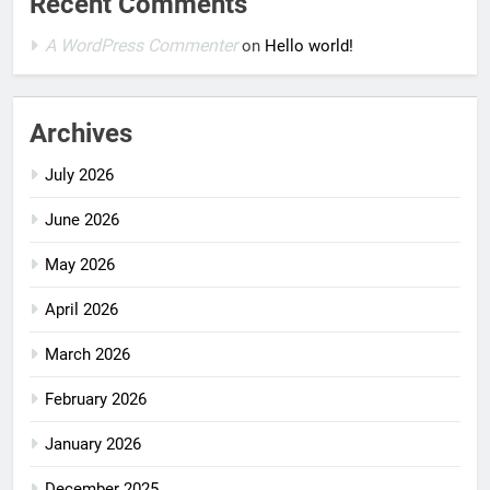
Recent Comments
A WordPress Commenter
on
Hello world!
Archives
July 2026
June 2026
May 2026
April 2026
March 2026
February 2026
January 2026
December 2025