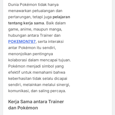
Dunia Pokémon tidak hanya
menawarkan petualangan dan
pertarungan, tetapi juga
pelajaran
tentang kerja sama
. Baik dalam
game, anime, maupun manga,
hubungan antara Trainer dan
POKEMON787
, serta interaksi
antar Pokémon itu sendiri,
menonjolkan pentingnya
kolaborasi dalam mencapai tujuan.
Pokémon menjadi simbol yang
efektif untuk memahami bahwa
keberhasilan tidak selalu dicapai
sendiri, melainkan melalui sinergi,
komunikasi, dan saling percaya.
Kerja Sama antara Trainer
dan Pokémon