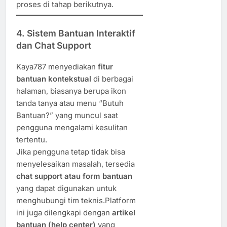
proses di tahap berikutnya.
4.
Sistem Bantuan Interaktif
dan Chat Support
Kaya787 menyediakan
fitur
bantuan kontekstual
di berbagai
halaman, biasanya berupa ikon
tanda tanya atau menu “Butuh
Bantuan?” yang muncul saat
pengguna mengalami kesulitan
tertentu.
Jika pengguna tetap tidak bisa
menyelesaikan masalah, tersedia
chat support atau form bantuan
yang dapat digunakan untuk
menghubungi tim teknis.Platform
ini juga dilengkapi dengan
artikel
bantuan (help center)
yang