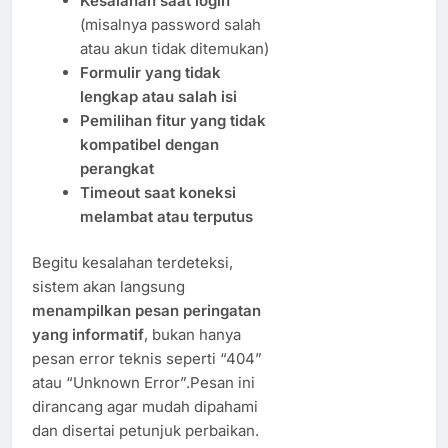
Kesalahan saat login
(misalnya password salah
atau akun tidak ditemukan)
Formulir yang tidak
lengkap atau salah isi
Pemilihan fitur yang tidak
kompatibel dengan
perangkat
Timeout saat koneksi
melambat atau terputus
Begitu kesalahan terdeteksi,
sistem akan langsung
menampilkan pesan peringatan
yang informatif
, bukan hanya
pesan error teknis seperti “404”
atau “Unknown Error”.Pesan ini
dirancang agar mudah dipahami
dan disertai petunjuk perbaikan.