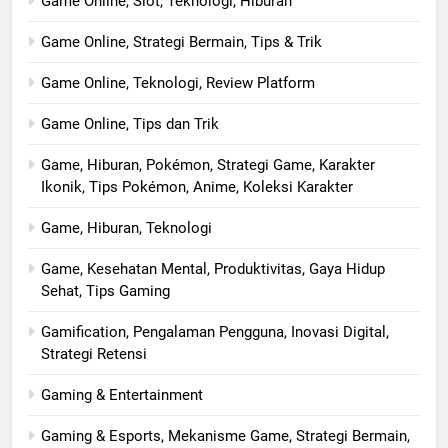
Game Online, Slot, Teknologi, Hiburan
Game Online, Strategi Bermain, Tips & Trik
Game Online, Teknologi, Review Platform
Game Online, Tips dan Trik
Game, Hiburan, Pokémon, Strategi Game, Karakter
Ikonik, Tips Pokémon, Anime, Koleksi Karakter
Game, Hiburan, Teknologi
Game, Kesehatan Mental, Produktivitas, Gaya Hidup
Sehat, Tips Gaming
Gamification, Pengalaman Pengguna, Inovasi Digital,
Strategi Retensi
Gaming & Entertainment
Gaming & Esports, Mekanisme Game, Strategi Bermain,