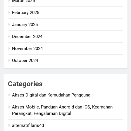
March 2025
February 2025
January 2025
December 2024
November 2024
October 2024
Categories
Akses Digital dan Kemudahan Pengguna
Akses Mobile, Panduan Android dan iOS, Keamanan
Perangkat, Pengalaman Digital
alternatif laris4d