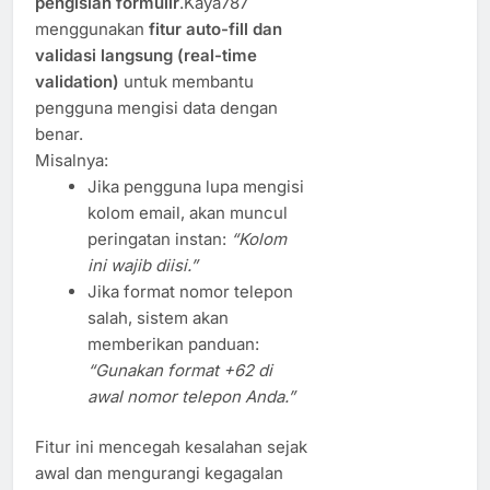
pengisian formulir
.Kaya787
menggunakan
fitur auto-fill dan
validasi langsung (real-time
validation)
untuk membantu
pengguna mengisi data dengan
benar.
Misalnya:
Jika pengguna lupa mengisi
kolom email, akan muncul
peringatan instan:
“Kolom
ini wajib diisi.”
Jika format nomor telepon
salah, sistem akan
memberikan panduan:
“Gunakan format +62 di
awal nomor telepon Anda.”
Fitur ini mencegah kesalahan sejak
awal dan mengurangi kegagalan