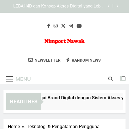
Skip
EDWINSLOT sebagai Platform Digital dengan
to
Sistem yang Praktis
content
LEBAH4D sebagai Platform Digital dengan Sistem
yang Praktis
EDWINSLOT sebagai Brand Digital dengan Sistem
Akses yang Terstruktur
LEBAH4D dan Konsep Akses Digital yang Lebih
Terstruktur
Nimport Nawak
Temukan Gaya Hidup Dan Hiburan
EDWINSLOT sebagai Platform Digital dengan
NEWSLETTER
RANDOM NEWS
Sistem yang Praktis
Prancis Di Nimport Nawak. Blog
LEBAH4D sebagai Platform Digital dengan Sistem
Inspiratif Untuk Pecinta Budaya Prancis.
yang Praktis
MENU
WINSLOT sebagai Brand Digital dengan Sistem Akses yang Te
HEADLINES
Weeks Ago
Home
Teknologi & Pengalaman Pengguna