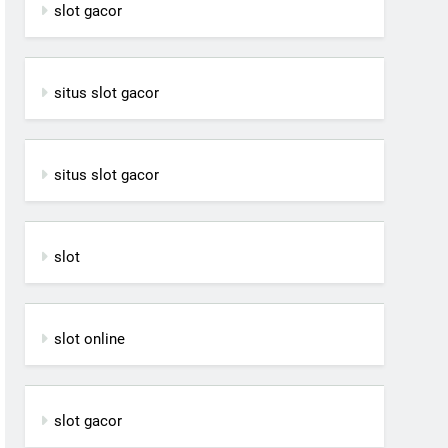
slot gacor
situs slot gacor
situs slot gacor
slot
slot online
slot gacor