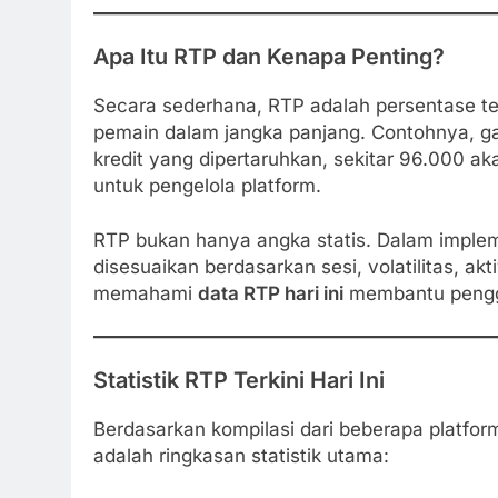
Apa Itu RTP dan Kenapa Penting?
Secara sederhana, RTP adalah persentase teo
pemain dalam jangka panjang. Contohnya, g
kredit yang dipertaruhkan, sekitar 96.000 a
untuk pengelola platform.
RTP bukan hanya angka statis. Dalam implem
disesuaikan berdasarkan sesi, volatilitas, akt
memahami
data RTP hari ini
membantu penggu
Statistik RTP Terkini Hari Ini
Berdasarkan kompilasi dari beberapa platform 
adalah ringkasan statistik utama: