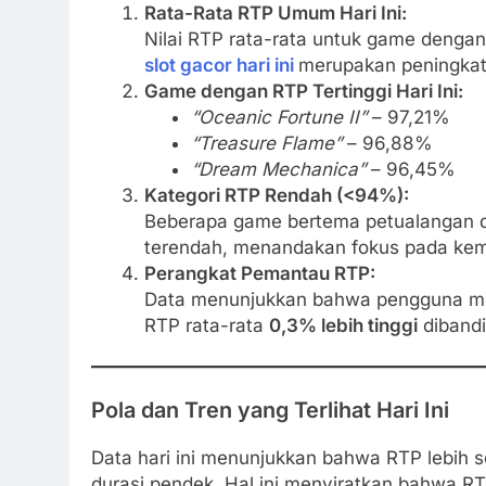
Rata-Rata RTP Umum Hari Ini:
Nilai RTP rata-rata untuk game dengan
slot gacor hari ini
merupakan peningkat
Game dengan RTP Tertinggi Hari Ini:
“Oceanic Fortune II”
– 97,21%
“Treasure Flame”
– 96,88%
“Dream Mechanica”
– 96,45%
Kategori RTP Rendah (<94%):
Beberapa game bertema petualangan den
terendah, menandakan fokus pada kem
Perangkat Pemantau RTP:
Data menunjukkan bahwa pengguna mob
RTP rata-rata
0,3% lebih tinggi
dibandi
Pola dan Tren yang Terlihat Hari Ini
Data hari ini menunjukkan bahwa RTP lebih s
durasi pendek. Hal ini menyiratkan bahwa R