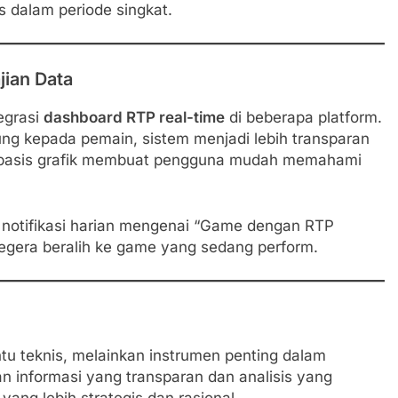
s dalam periode singkat.
jian Data
egrasi
dashboard RTP real-time
di beberapa platform.
g kepada pemain, sistem menjadi lebih transparan
i berbasis grafik membuat pengguna mudah memahami
n notifikasi harian mengenai “Game dengan RTP
 segera beralih ke game yang sedang perform.
tu teknis, melainkan instrumen penting dalam
 informasi yang transparan dan analisis yang
ng lebih strategis dan rasional.