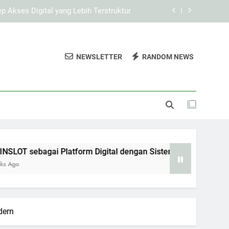
Akses Digital yang Lebih Terstruktur
m Digital dengan Sistem yang Praktis
rm Digital dengan Sistem yang Praktis
NEWSLETTER
RANDOM NEWS
dengan Sistem Akses yang Terstruktur
tif Untuk Pecinta Budaya Prancis.
Akses Digital yang Lebih Terstruktur
m Digital dengan Sistem yang Praktis
rm Digital dengan Sistem yang Praktis
ai Platform Digital dengan Sistem yang Praktis
LEBAH4
3 Weeks
dern