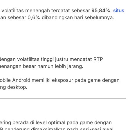
 volatilitas menengah tercatat sebesar
95,84%
.
situs
an sebesar 0,6% dibandingkan hari sebelumnya.
gan volatilitas tinggi justru mencatat RTP
enangan besar namun lebih jarang.
ile Android memiliki eksposur pada game dengan
ng desktop.
ering berada di level optimal pada game dengan
TP cenderung dimaksimalkan pada sesi-sesi awal