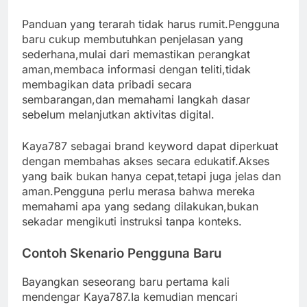
Panduan yang terarah tidak harus rumit.Pengguna
baru cukup membutuhkan penjelasan yang
sederhana,mulai dari memastikan perangkat
aman,membaca informasi dengan teliti,tidak
membagikan data pribadi secara
sembarangan,dan memahami langkah dasar
sebelum melanjutkan aktivitas digital.
Kaya787 sebagai brand keyword dapat diperkuat
dengan membahas akses secara edukatif.Akses
yang baik bukan hanya cepat,tetapi juga jelas dan
aman.Pengguna perlu merasa bahwa mereka
memahami apa yang sedang dilakukan,bukan
sekadar mengikuti instruksi tanpa konteks.
Contoh Skenario Pengguna Baru
Bayangkan seseorang baru pertama kali
mendengar Kaya787.Ia kemudian mencari