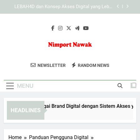
Skip
EDWINSLOT sebagai Platform Digital dengan
to
Sistem yang Praktis
content
LEBAH4D sebagai Platform Digital dengan Sistem
yang Praktis
EDWINSLOT sebagai Brand Digital dengan Sistem
Akses yang Terstruktur
LEBAH4D dan Konsep Akses Digital yang Lebih
Terstruktur
Nimport Nawak
Temukan Gaya Hidup Dan Hiburan
EDWINSLOT sebagai Platform Digital dengan
NEWSLETTER
RANDOM NEWS
Sistem yang Praktis
Prancis Di Nimport Nawak. Blog
LEBAH4D sebagai Platform Digital dengan Sistem
Inspiratif Untuk Pecinta Budaya Prancis.
yang Praktis
MENU
WINSLOT sebagai Brand Digital dengan Sistem Akses yang Ter
HEADLINES
Weeks Ago
Home
Panduan Pengguna Digital