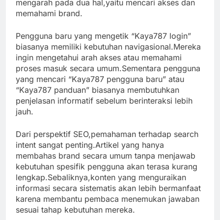
mengarah pada dua hal,yaitu mencari akses dan
memahami brand.
Pengguna baru yang mengetik “Kaya787 login”
biasanya memiliki kebutuhan navigasional.Mereka
ingin mengetahui arah akses atau memahami
proses masuk secara umum.Sementara pengguna
yang mencari “Kaya787 pengguna baru” atau
“Kaya787 panduan” biasanya membutuhkan
penjelasan informatif sebelum berinteraksi lebih
jauh.
Dari perspektif SEO,pemahaman terhadap search
intent sangat penting.Artikel yang hanya
membahas brand secara umum tanpa menjawab
kebutuhan spesifik pengguna akan terasa kurang
lengkap.Sebaliknya,konten yang menguraikan
informasi secara sistematis akan lebih bermanfaat
karena membantu pembaca menemukan jawaban
sesuai tahap kebutuhan mereka.