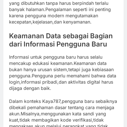
yang dibutuhkan tanpa harus berpindah terlalu
banyak halaman.Pengalaman seperti ini penting
karena pengguna modern mengutamakan
kecepatan,kejelasan,dan kenyamanan.
Keamanan Data sebagai Bagian
dari Informasi Pengguna Baru
Informasi untuk pengguna baru harus selalu
mencakup edukasi keamanan.Keamanan data
bukan hanya urusan sistem,tetapi juga kebiasaan
pengguna.Pengguna perlu memahami bahwa data
login,informasi pribadi,dan aktivitas digital harus
dijaga dengan baik.
Dalam konteks Kaya787,pengguna baru sebaiknya
dibekali pemahaman dasar tentang cara menjaga
akun.Misalnya,menggunakan kata sandi yang
kuat,tidak membagikan kode verifikasi,tidak
mengakses akun melalui perangkat yang tidak