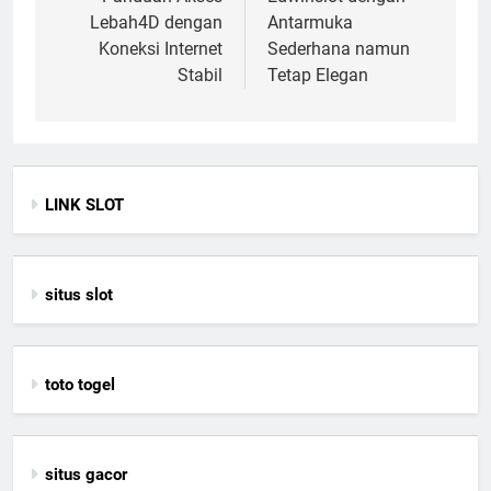
navigation
Lebah4D dengan
Antarmuka
Koneksi Internet
Sederhana namun
Stabil
Tetap Elegan
LINK SLOT
situs slot
toto togel
situs gacor