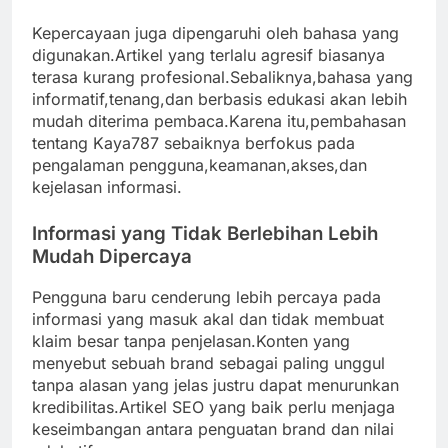
Kepercayaan juga dipengaruhi oleh bahasa yang
digunakan.Artikel yang terlalu agresif biasanya
terasa kurang profesional.Sebaliknya,bahasa yang
informatif,tenang,dan berbasis edukasi akan lebih
mudah diterima pembaca.Karena itu,pembahasan
tentang Kaya787 sebaiknya berfokus pada
pengalaman pengguna,keamanan,akses,dan
kejelasan informasi.
Informasi yang Tidak Berlebihan Lebih
Mudah Dipercaya
Pengguna baru cenderung lebih percaya pada
informasi yang masuk akal dan tidak membuat
klaim besar tanpa penjelasan.Konten yang
menyebut sebuah brand sebagai paling unggul
tanpa alasan yang jelas justru dapat menurunkan
kredibilitas.Artikel SEO yang baik perlu menjaga
keseimbangan antara penguatan brand dan nilai