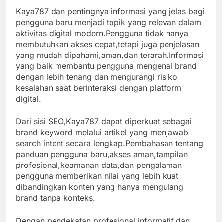
Kaya787 dan pentingnya informasi yang jelas bagi
pengguna baru menjadi topik yang relevan dalam
aktivitas digital modern.Pengguna tidak hanya
membutuhkan akses cepat,tetapi juga penjelasan
yang mudah dipahami,aman,dan terarah.Informasi
yang baik membantu pengguna mengenal brand
dengan lebih tenang dan mengurangi risiko
kesalahan saat berinteraksi dengan platform
digital.
Dari sisi SEO,Kaya787 dapat diperkuat sebagai
brand keyword melalui artikel yang menjawab
search intent secara lengkap.Pembahasan tentang
panduan pengguna baru,akses aman,tampilan
profesional,keamanan data,dan pengalaman
pengguna memberikan nilai yang lebih kuat
dibandingkan konten yang hanya mengulang
brand tanpa konteks.
Dengan pendekatan profesional,informatif,dan