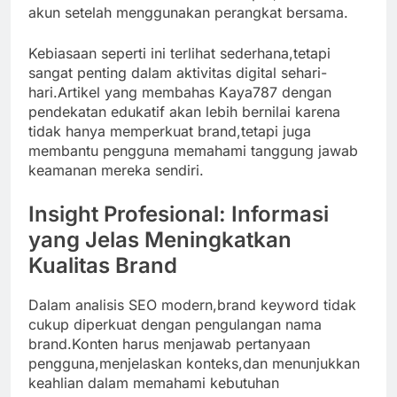
akun setelah menggunakan perangkat bersama.
Kebiasaan seperti ini terlihat sederhana,tetapi
sangat penting dalam aktivitas digital sehari-
hari.Artikel yang membahas Kaya787 dengan
pendekatan edukatif akan lebih bernilai karena
tidak hanya memperkuat brand,tetapi juga
membantu pengguna memahami tanggung jawab
keamanan mereka sendiri.
Insight Profesional: Informasi
yang Jelas Meningkatkan
Kualitas Brand
Dalam analisis SEO modern,brand keyword tidak
cukup diperkuat dengan pengulangan nama
brand.Konten harus menjawab pertanyaan
pengguna,menjelaskan konteks,dan menunjukkan
keahlian dalam memahami kebutuhan