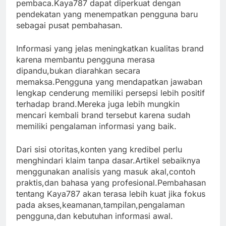
pembaca.Kaya787 dapat diperkuat dengan
pendekatan yang menempatkan pengguna baru
sebagai pusat pembahasan.
Informasi yang jelas meningkatkan kualitas brand
karena membantu pengguna merasa
dipandu,bukan diarahkan secara
memaksa.Pengguna yang mendapatkan jawaban
lengkap cenderung memiliki persepsi lebih positif
terhadap brand.Mereka juga lebih mungkin
mencari kembali brand tersebut karena sudah
memiliki pengalaman informasi yang baik.
Dari sisi otoritas,konten yang kredibel perlu
menghindari klaim tanpa dasar.Artikel sebaiknya
menggunakan analisis yang masuk akal,contoh
praktis,dan bahasa yang profesional.Pembahasan
tentang Kaya787 akan terasa lebih kuat jika fokus
pada akses,keamanan,tampilan,pengalaman
pengguna,dan kebutuhan informasi awal.