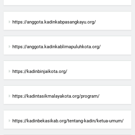
https://anggota.kadinkabpasangkayu.org/
https://anggota.kadinkablimapuluhkota.org/
https://kadinbinjaikota.org/
https://kadintasikmalayakota.org/program/
https://kadinbekasikab.org/tentang-kadin/ketua-umum/