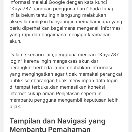
informasi melalui Google dengan kata kunci
“Kaya787 panduan pengguna baru”.Pada tahap
ini,ia belum tentu ingin langsung melakukan
akses.Ia mungkin hanya ingin memahami apa yang
perlu diperhatikan,bagaimana mengenali informasi
yang rapi,dan bagaimana menjaga keamanan
akun.
Dalam skenario lain,pengguna mencari “Kaya787
login” karena ingin mengakses akun dari
perangkat berbeda.Ia membutuhkan informasi
yang mengingatkan agar tidak memakai perangkat
publik sembarangan,tidak menyimpan data login
di tempat terbuka,dan memastikan koneksi
internet cukup aman.Penjelasan seperti ini
membantu pengguna mengambil keputusan lebih
bijak.
Tampilan dan Navigasi yang
Membantu Pemahaman