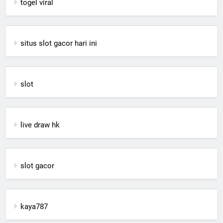
togel viral
situs slot gacor hari ini
slot
live draw hk
slot gacor
kaya787