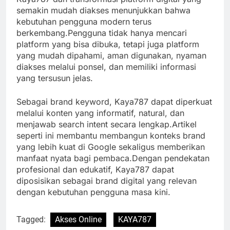
semakin mudah diakses menunjukkan bahwa
kebutuhan pengguna modern terus
berkembang.Pengguna tidak hanya mencari
platform yang bisa dibuka, tetapi juga platform
yang mudah dipahami, aman digunakan, nyaman
diakses melalui ponsel, dan memiliki informasi
yang tersusun jelas.
Sebagai brand keyword, Kaya787 dapat diperkuat
melalui konten yang informatif, natural, dan
menjawab search intent secara lengkap.Artikel
seperti ini membantu membangun konteks brand
yang lebih kuat di Google sekaligus memberikan
manfaat nyata bagi pembaca.Dengan pendekatan
profesional dan edukatif, Kaya787 dapat
diposisikan sebagai brand digital yang relevan
dengan kebutuhan pengguna masa kini.
Tagged:
Akses Online
KAYA787