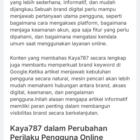
yang lebih sederhana, informatif, dan mudah
dijangkau.Sebuah brand digital perlu mampu
menjawab pertanyaan utama pengguna, seperti
bagaimana cara mengakses platform, bagaimana
menjaga keamanan akun, apa saja fitur yang perlu
dipahami, dan bagaimana mengatasi kendala
umum saat menggunakan layanan online.
Konten yang membahas Kaya787 secara lengkap
juga membantu memperkuat brand keyword di
Google.Ketika artikel menjawab kebutuhan
pengguna secara natural, mesin pencari akan lebih
mudah memahami hubungan antara brand, akses
digital, keamanan, dan pengalaman
pengguna.Inilah alasan mengapa artikel informatif
memiliki peran penting dalam membangun
visibilitas brand secara berkelanjutan.
Kaya787 dalam Perubahan
Perilaku Pengguna Online