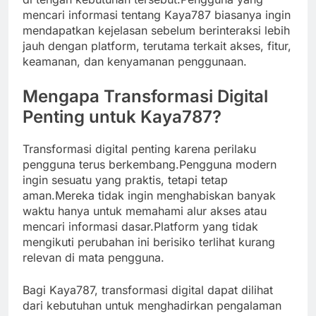
mencari informasi tentang Kaya787 biasanya ingin
mendapatkan kejelasan sebelum berinteraksi lebih
jauh dengan platform, terutama terkait akses, fitur,
keamanan, dan kenyamanan penggunaan.
Mengapa Transformasi Digital
Penting untuk Kaya787?
Transformasi digital penting karena perilaku
pengguna terus berkembang.Pengguna modern
ingin sesuatu yang praktis, tetapi tetap
aman.Mereka tidak ingin menghabiskan banyak
waktu hanya untuk memahami alur akses atau
mencari informasi dasar.Platform yang tidak
mengikuti perubahan ini berisiko terlihat kurang
relevan di mata pengguna.
Bagi Kaya787, transformasi digital dapat dilihat
dari kebutuhan untuk menghadirkan pengalaman