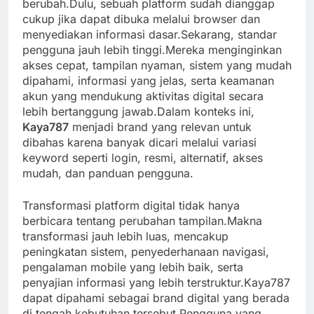
berubah.Dulu, sebuah platform sudah dianggap
cukup jika dapat dibuka melalui browser dan
menyediakan informasi dasar.Sekarang, standar
pengguna jauh lebih tinggi.Mereka menginginkan
akses cepat, tampilan nyaman, sistem yang mudah
dipahami, informasi yang jelas, serta keamanan
akun yang mendukung aktivitas digital secara
lebih bertanggung jawab.Dalam konteks ini,
Kaya787
menjadi brand yang relevan untuk
dibahas karena banyak dicari melalui variasi
keyword seperti login, resmi, alternatif, akses
mudah, dan panduan pengguna.
Transformasi platform digital tidak hanya
berbicara tentang perubahan tampilan.Makna
transformasi jauh lebih luas, mencakup
peningkatan sistem, penyederhanaan navigasi,
pengalaman mobile yang lebih baik, serta
penyajian informasi yang lebih terstruktur.Kaya787
dapat dipahami sebagai brand digital yang berada
di tengah kebutuhan tersebut.Pengguna yang