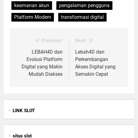
keamanan akun
pengalaman pengguna
Platform Modern
transformasi digital
Previous:
Next:
Post
navigation
LEBAH4D dan
Lebah4D dan
Evolusi Platform
Perkembangan
Digital yang Makin
Akses Digital yang
Mudah Diakses
Semakin Cepat
LINK SLOT
situs slot