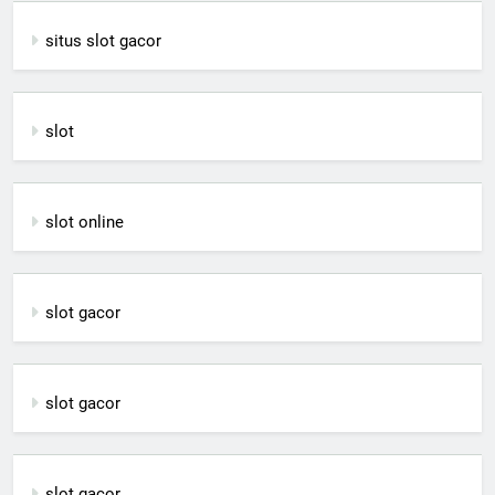
situs slot gacor
slot
slot online
slot gacor
slot gacor
slot gacor