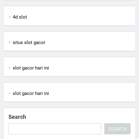
4d slot
situs slot gacor
slot gacor hari ini
slot gacor hari ini
Search
SEARCH