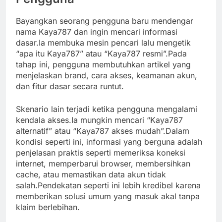
Bayangkan seorang pengguna baru mendengar
nama Kaya787 dan ingin mencari informasi
dasar.Ia membuka mesin pencari lalu mengetik
“apa itu Kaya787” atau “Kaya787 resmi”.Pada
tahap ini, pengguna membutuhkan artikel yang
menjelaskan brand, cara akses, keamanan akun,
dan fitur dasar secara runtut.
Skenario lain terjadi ketika pengguna mengalami
kendala akses.Ia mungkin mencari “Kaya787
alternatif” atau “Kaya787 akses mudah”.Dalam
kondisi seperti ini, informasi yang berguna adalah
penjelasan praktis seperti memeriksa koneksi
internet, memperbarui browser, membersihkan
cache, atau memastikan data akun tidak
salah.Pendekatan seperti ini lebih kredibel karena
memberikan solusi umum yang masuk akal tanpa
klaim berlebihan.