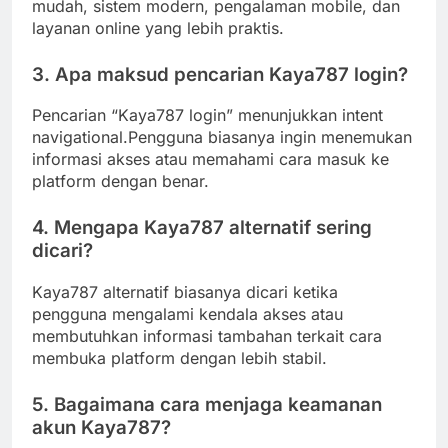
mudah, sistem modern, pengalaman mobile, dan
layanan online yang lebih praktis.
3. Apa maksud pencarian Kaya787 login?
Pencarian “Kaya787 login” menunjukkan intent
navigational.Pengguna biasanya ingin menemukan
informasi akses atau memahami cara masuk ke
platform dengan benar.
4. Mengapa Kaya787 alternatif sering
dicari?
Kaya787 alternatif biasanya dicari ketika
pengguna mengalami kendala akses atau
membutuhkan informasi tambahan terkait cara
membuka platform dengan lebih stabil.
5. Bagaimana cara menjaga keamanan
akun Kaya787?