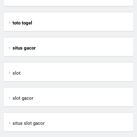
toto togel
situs gacor
slot
slot gacor
situs slot gacor