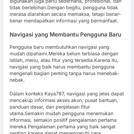
digunakan juga perlu sederhana, profesional, dan
tidak berlebihan.Dengan begitu, pengguna tidak
merasa diarahkan secara memaksa, tetapi benar-
benar mendapatkan informasi yang bermanfaat.
Navigasi yang Membantu Pengguna Baru
Pengguna baru membutuhkan navigasi yang
mudah dipahami.Mereka belum terbiasa dengan
istilah, menu, atau fitur yang tersedia.Karena itu,
navigasi yang baik harus membantu pengguna
mengenali bagian penting tanpa harus menebak-
nebak.
Dalam konteks Kaya787, navigasi yang jelas dapat
mencakup informasi akses akun, pusat bantuan,
panduan dasar, dan penjelasan fitur
utama.Semakin mudah pengguna menemukan
informasi, semakin positif pengalaman pertama
mereka.Pengalaman pertama yang baik sangat
penting karena dapat memengaruhi cara