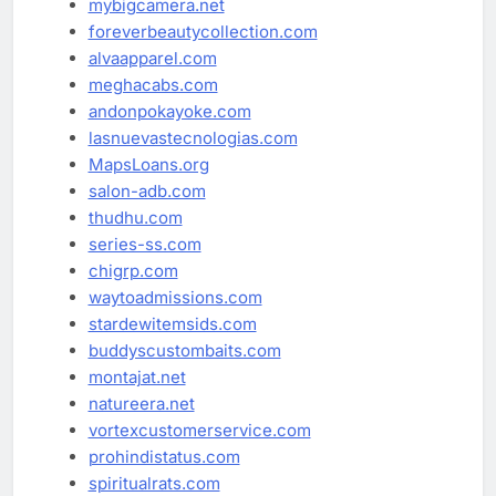
mybigcamera.net
foreverbeautycollection.com
alvaapparel.com
meghacabs.com
andonpokayoke.com
lasnuevastecnologias.com
MapsLoans.org
salon-adb.com
thudhu.com
series-ss.com
chigrp.com
waytoadmissions.com
stardewitemsids.com
buddyscustombaits.com
montajat.net
natureera.net
vortexcustomerservice.com
prohindistatus.com
spiritualrats.com