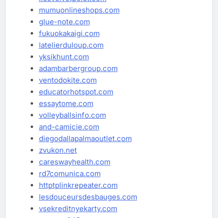
mumuonlineshops.com
glue-note.com
fukuokakaigi.com
latelierduloup.com
yksikhunt.com
adambarbergroup.com
ventodokite.com
educatorhotspot.com
essaytome.com
volleyballsinfo.com
and-camicie.com
diegodallapalmaoutlet.com
zvukon.net
careswayhealth.com
rd7comunica.com
httptplinkrepeater.com
lesdouceursdesbauges.com
vsekreditnyekarty.com