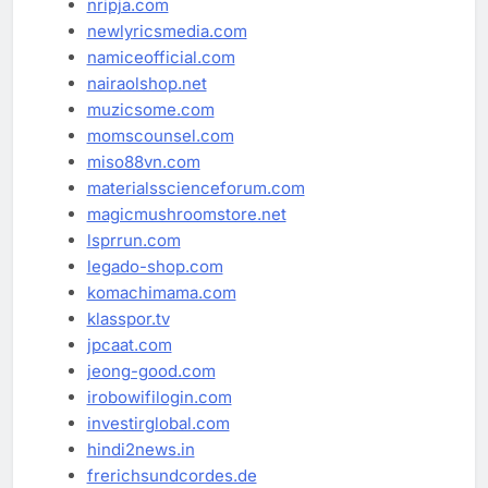
nripja.com
newlyricsmedia.com
namiceofficial.com
nairaolshop.net
muzicsome.com
momscounsel.com
miso88vn.com
materialsscienceforum.com
magicmushroomstore.net
lsprrun.com
legado-shop.com
komachimama.com
klasspor.tv
jpcaat.com
jeong-good.com
irobowifilogin.com
investirglobal.com
hindi2news.in
frerichsundcordes.de