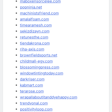
maboxensorcelee.com
popninja.net
machinistsfriend.com
amalalfoam.com
timearamesh.com
sekizdizayn.com
retunesthe.com
tiendakrona.com
riha-axis.com
brownfieldsports.net
childmall-egy.com
blossomingpress.com
windowtintingtoday.com
darkriser.com
kabmart.com
terarose.com
wrapallaboutitanddyehappy.com
trendvonal.com
positivityloop.com