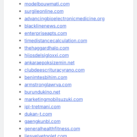
modelbouwmati.com
surgileonline.com
advancingbioelectronicmedicine.org
blacklinenews.com
enterpriseapts.com
timedistancecalculation.com
thehaggardhalo.com
hijosdelsigloxxi.com
ankaraepoksizemin.net
clubdeescrituracyrano.com
benimtesbihim.com
armstronglawrva.com
burundukino.net
marketingmobilsuzuki.com
ipl-tretmani.com
dukan-t.com
gaengkunbl.com
generalhealthfitness.com
liesvelvetpolet.com