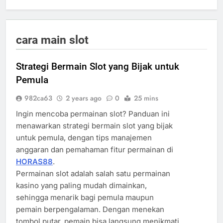
cara main slot
Strategi Bermain Slot yang Bijak untuk
Pemula
982ca63
2 years ago
0
25 mins
Ingin mencoba permainan slot? Panduan ini
menawarkan strategi bermain slot yang bijak
untuk pemula, dengan tips manajemen
anggaran dan pemahaman fitur permainan di
HORAS88
.
Permainan slot adalah salah satu permainan
kasino yang paling mudah dimainkan,
sehingga menarik bagi pemula maupun
pemain berpengalaman. Dengan menekan
tombol putar, pemain bisa langsung menikmati