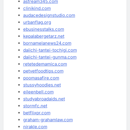
astream345.com
clinikind.com
audacedesignstudio.com
urbanflag.org
ebusinesstalks.com
kepalabergetarz.net
bornamelanews24.com
daiichi-tantei-tochigi.com
daiichi-tantei-gunma.com
retetedemamica.com
petvetfoodtips.com
poomasafire.com
stussyhoodies.net
eileenbell.com
studyabroadaids.net
stormfc.net
betflixpr.com
graham-grahamlaw.com
nirakle.com