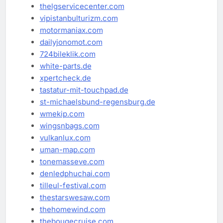
thelgservicecenter.com
vipistanbulturizm.com
motormaniax.com
dailyjonomot.com
724bileklik.com
white-parts.de
xpertcheck.de
tastatur-mit-touchpad.de
st-michaelsbund-regensburg.de
wmekip.com
wingsnbags.com
vulkanlux.com
uman-map.com
tonemasseve.com
denledphuchai.com
tilleul-festival.com
thestarswesaw.com
thehomewind.com
thebougecruise.com