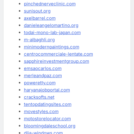
pinchednerveclinic.com
sunisout.org
axelbarrel.com
danieleangelomartino.org
todai-mono-lab-japan.com
m-albaghli.org
minimodernpaintings.com
centrocommerciale-lentate.com
sapphireinvestmentgroup.com
emsaocarlos.com
merleandpaz.com
poweretty.com
haryanajobportal.com
cracksofts.net
tentopdatingsites.com
movestyles.com
motostorelocator.com
bloomingdaleschool.org
dlja-windows.com