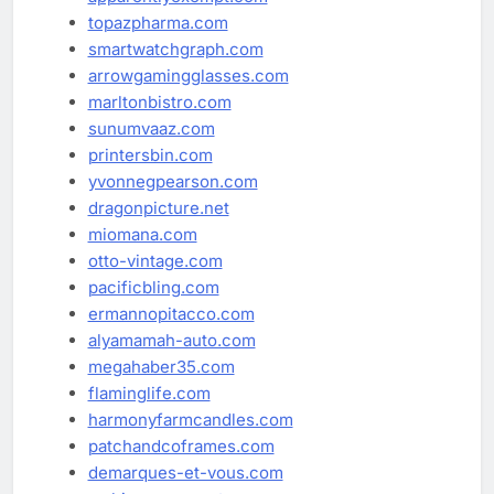
topazpharma.com
smartwatchgraph.com
arrowgamingglasses.com
marltonbistro.com
sunumvaaz.com
printersbin.com
yvonnegpearson.com
dragonpicture.net
miomana.com
otto-vintage.com
pacificbling.com
ermannopitacco.com
alyamamah-auto.com
megahaber35.com
flaminglife.com
harmonyfarmcandles.com
patchandcoframes.com
demarques-et-vous.com