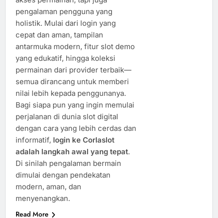
pengalaman pengguna yang
holistik. Mulai dari login yang
cepat dan aman, tampilan
antarmuka modern, fitur slot demo
yang edukatif, hingga koleksi
permainan dari provider terbaik—
semua dirancang untuk memberi
nilai lebih kepada penggunanya.
Bagi siapa pun yang ingin memulai
perjalanan di dunia slot digital
dengan cara yang lebih cerdas dan
informatif,
login ke Corlaslot
adalah langkah awal yang tepat
.
Di sinilah pengalaman bermain
dimulai dengan pendekatan
modern, aman, dan
menyenangkan.
Read More