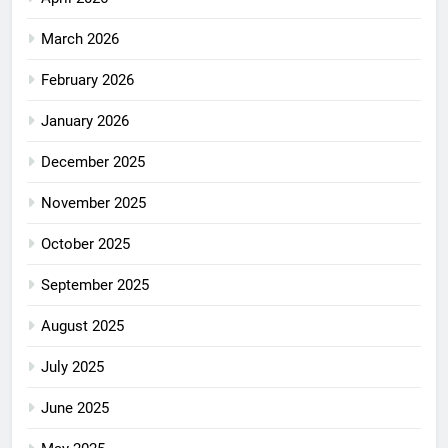
March 2026
February 2026
January 2026
December 2025
November 2025
October 2025
September 2025
August 2025
July 2025
June 2025