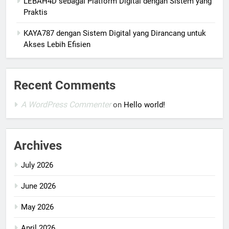
LEBAH4D sebagai Platform Digital dengan Sistem yang
Praktis
KAYA787 dengan Sistem Digital yang Dirancang untuk
Akses Lebih Efisien
Recent Comments
A WordPress Commenter
on
Hello world!
Archives
July 2026
June 2026
May 2026
April 2026