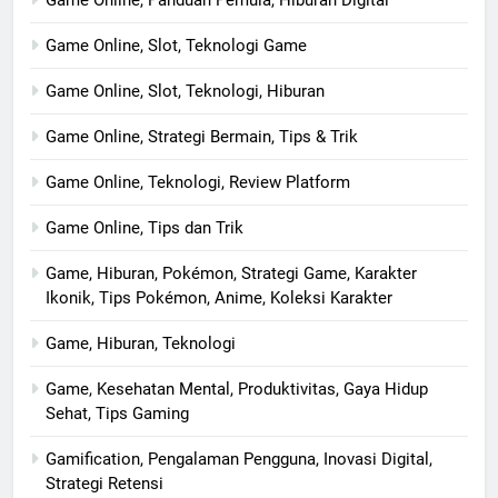
Game Online, Slot, Teknologi Game
Game Online, Slot, Teknologi, Hiburan
Game Online, Strategi Bermain, Tips & Trik
Game Online, Teknologi, Review Platform
Game Online, Tips dan Trik
Game, Hiburan, Pokémon, Strategi Game, Karakter
Ikonik, Tips Pokémon, Anime, Koleksi Karakter
Game, Hiburan, Teknologi
Game, Kesehatan Mental, Produktivitas, Gaya Hidup
Sehat, Tips Gaming
Gamification, Pengalaman Pengguna, Inovasi Digital,
Strategi Retensi