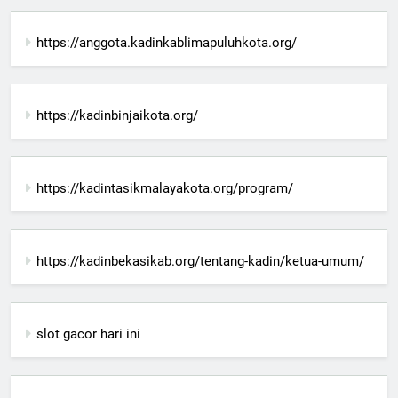
https://anggota.kadinkablimapuluhkota.org/
https://kadinbinjaikota.org/
https://kadintasikmalayakota.org/program/
https://kadinbekasikab.org/tentang-kadin/ketua-umum/
slot gacor hari ini