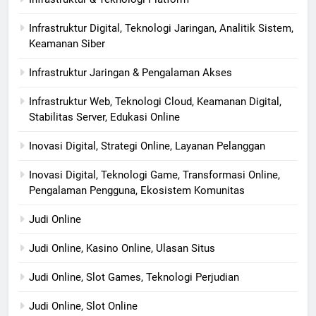
Infrastruktur Digital, Teknologi Jaringan, Analitik Sistem,
Keamanan Siber
Infrastruktur Jaringan & Pengalaman Akses
Infrastruktur Web, Teknologi Cloud, Keamanan Digital,
Stabilitas Server, Edukasi Online
Inovasi Digital, Strategi Online, Layanan Pelanggan
Inovasi Digital, Teknologi Game, Transformasi Online,
Pengalaman Pengguna, Ekosistem Komunitas
Judi Online
Judi Online, Kasino Online, Ulasan Situs
Judi Online, Slot Games, Teknologi Perjudian
Judi Online, Slot Online