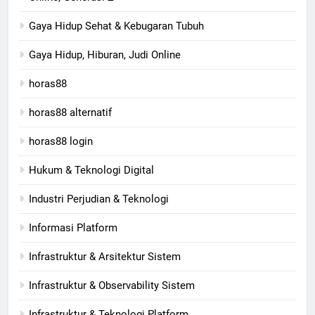
Gaya Hidup Sehat & Kebugaran Tubuh
Gaya Hidup, Hiburan, Judi Online
horas88
horas88 alternatif
horas88 login
Hukum & Teknologi Digital
Industri Perjudian & Teknologi
Informasi Platform
Infrastruktur & Arsitektur Sistem
Infrastruktur & Observability Sistem
Infrastruktur & Teknologi Platform