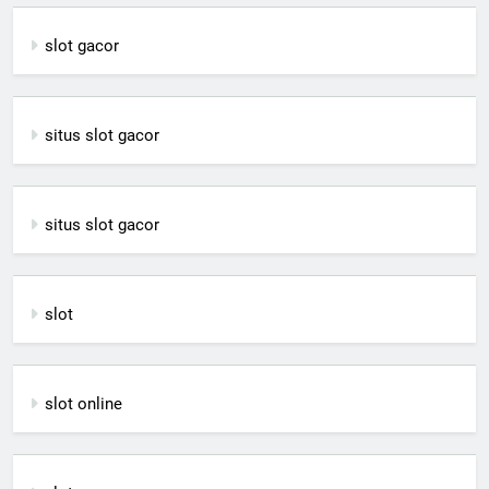
slot gacor
situs slot gacor
situs slot gacor
slot
slot online