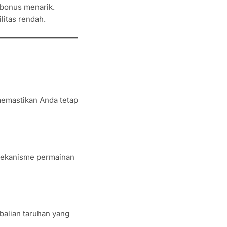
 bonus menarik.
litas rendah.
emastikan Anda tetap
mekanisme permainan
balian taruhan yang