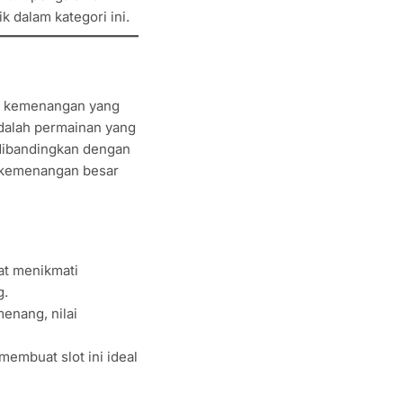
k dalam kategori ini.
ar kemenangan yang
 adalah permainan yang
 dibandingkan dengan
n kemenangan besar
t menikmati
g.
enang, nilai
embuat slot ini ideal