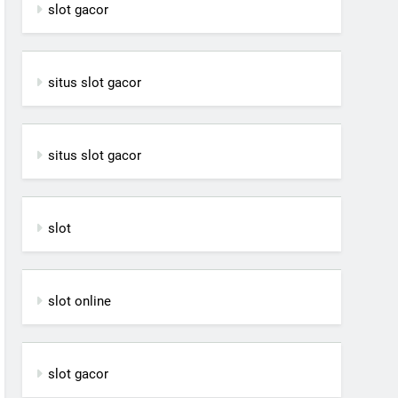
slot gacor
situs slot gacor
situs slot gacor
slot
slot online
slot gacor