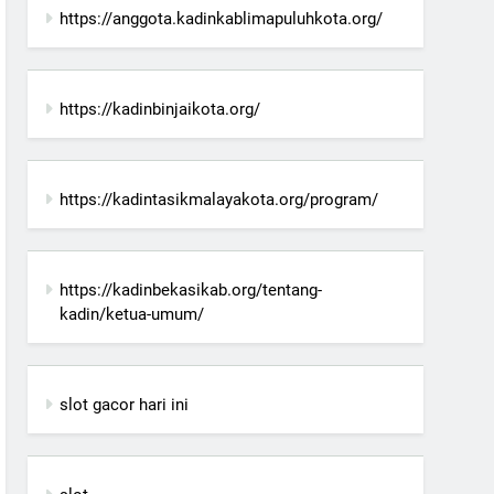
https://anggota.kadinkablimapuluhkota.org/
https://kadinbinjaikota.org/
https://kadintasikmalayakota.org/program/
https://kadinbekasikab.org/tentang-
kadin/ketua-umum/
slot gacor hari ini