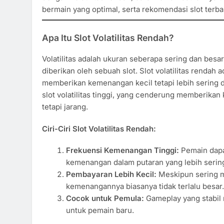
bermain yang optimal, serta rekomendasi slot terbai
Apa Itu Slot Volatilitas Rendah?
Volatilitas adalah ukuran seberapa sering dan bes
diberikan oleh sebuah slot. Slot volatilitas rendah
memberikan kemenangan kecil tetapi lebih sering
slot volatilitas tinggi, yang cenderung memberika
tetapi jarang.
Ciri-Ciri Slot Volatilitas Rendah:
Frekuensi Kemenangan Tinggi:
Pemain dapa
kemenangan dalam putaran yang lebih serin
Pembayaran Lebih Kecil:
Meskipun sering m
kemenangannya biasanya tidak terlalu besar.
Cocok untuk Pemula:
Gameplay yang stabil m
untuk pemain baru.