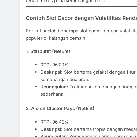
terlalu fokus pada kemenangan besar.
Contoh Slot Gacor dengan Volatilitas Rend
Berikut adalah beberapa slot gacor dengan volatili
populer di kalangan pemain:
1. Starburst (NetEnt)
RTP:
96.09%
Deskripsi:
Slot bertema galaksi dengan fitur
kemenangan dua arah.
Keunggulan:
Frekuensi kemenangan tinggi 
sederhana.
2. Aloha! Cluster Pays (NetEnt)
RTP:
96.42%
Deskripsi:
Slot bertema tropis dengan mekan
Keunggulan:
Kemenangan sering dari kombin