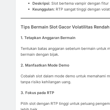
Deskripsi:
Slot bertema vampir dengan fitur
Keunggulan:
RTP sangat tinggi dengan volati
Tips Bermain Slot Gacor Volatilitas Rendah
1. Tetapkan Anggaran Bermain
Tentukan batas anggaran sebelum bermain untuk m
bermain dengan bijak.
2. Manfaatkan Mode Demo
Cobalah slot dalam mode demo untuk memahami 
tanpa risiko kehilangan uang.
3. Fokus pada RTP
Pilih slot dengan RTP tinggi untuk peluang pengem
lebih baik.