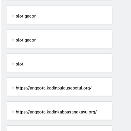
slot gacor
slot gacor
slot
https://anggota.kadinpulausebetul.org/
https://anggota.kadinkabpasangkayu.org/