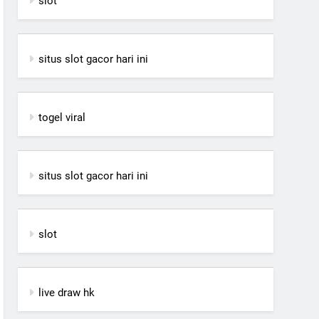
slot
situs slot gacor hari ini
togel viral
situs slot gacor hari ini
slot
live draw hk