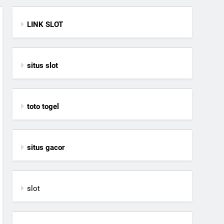
LINK SLOT
situs slot
toto togel
situs gacor
slot