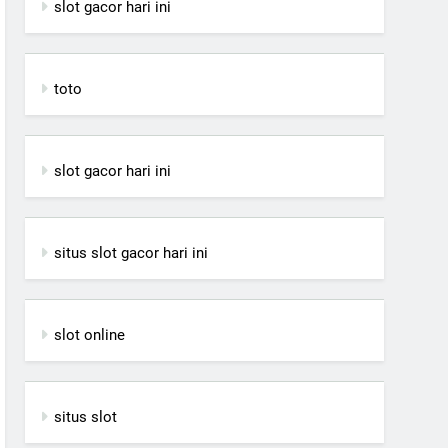
slot gacor hari ini
toto
slot gacor hari ini
situs slot gacor hari ini
slot online
situs slot