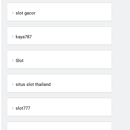
slot gacor
kaya787
Slot
situs slot thailand
slot777