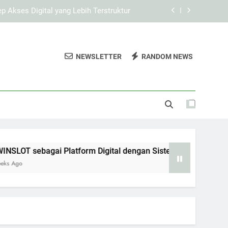
Akses Digital yang Lebih Terstruktur
m Digital dengan Sistem yang Praktis
rm Digital dengan Sistem yang Praktis
NEWSLETTER
RANDOM NEWS
dengan Sistem Akses yang Terstruktur
tif Untuk Pecinta Budaya Prancis.
Akses Digital yang Lebih Terstruktur
m Digital dengan Sistem yang Praktis
rm Digital dengan Sistem yang Praktis
gai Platform Digital dengan Sistem yang Praktis
LEBAH
3 Week