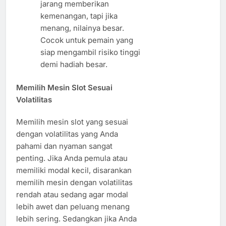
jarang memberikan
kemenangan, tapi jika
menang, nilainya besar.
Cocok untuk pemain yang
siap mengambil risiko tinggi
demi hadiah besar.
Memilih Mesin Slot Sesuai
Volatilitas
Memilih mesin slot yang sesuai
dengan volatilitas yang Anda
pahami dan nyaman sangat
penting. Jika Anda pemula atau
memiliki modal kecil, disarankan
memilih mesin dengan volatilitas
rendah atau sedang agar modal
lebih awet dan peluang menang
lebih sering. Sedangkan jika Anda