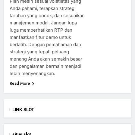
Pilih mesin sesuai volatilitas yang
Anda pahami, terapkan strategi
taruhan yang cocok, dan sesuaikan
manajemen modal. Jangan lupa
juga memperhatikan RTP dan
manfaatkan fitur demo untuk
berlatih. Dengan pemahaman dan
strategi yang tepat, peluang
menang Anda akan semakin besar
dan pengalaman bermain menjadi
lebih menyenangkan.
Read More
LINK SLOT
situs slot