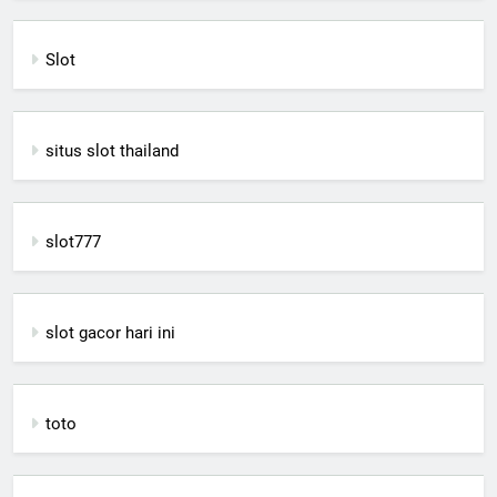
Slot
situs slot thailand
slot777
slot gacor hari ini
toto