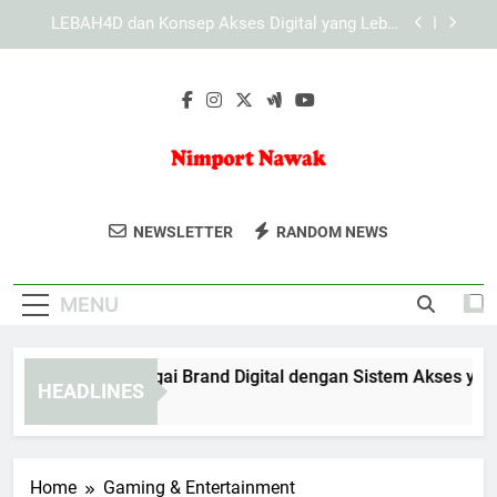
Skip
EDWINSLOT sebagai Platform Digital dengan
to
Sistem yang Praktis
content
LEBAH4D sebagai Platform Digital dengan Sistem
yang Praktis
EDWINSLOT sebagai Brand Digital dengan Sistem
Akses yang Terstruktur
LEBAH4D dan Konsep Akses Digital yang Lebih
Terstruktur
Nimport Nawak
Temukan Gaya Hidup Dan Hiburan
EDWINSLOT sebagai Platform Digital dengan
NEWSLETTER
RANDOM NEWS
Sistem yang Praktis
Prancis Di Nimport Nawak. Blog
LEBAH4D sebagai Platform Digital dengan Sistem
Inspiratif Untuk Pecinta Budaya Prancis.
yang Praktis
MENU
DWINSLOT sebagai Brand Digital dengan Sistem Akses yang Te
HEADLINES
 Weeks Ago
Home
Gaming & Entertainment