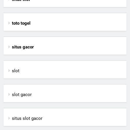
toto togel
situs gacor
slot
slot gacor
situs slot gacor