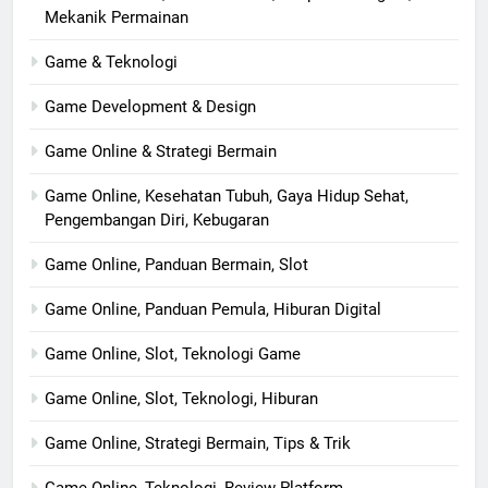
Mekanik Permainan
Game & Teknologi
Game Development & Design
Game Online & Strategi Bermain
Game Online, Kesehatan Tubuh, Gaya Hidup Sehat,
Pengembangan Diri, Kebugaran
Game Online, Panduan Bermain, Slot
Game Online, Panduan Pemula, Hiburan Digital
Game Online, Slot, Teknologi Game
Game Online, Slot, Teknologi, Hiburan
Game Online, Strategi Bermain, Tips & Trik