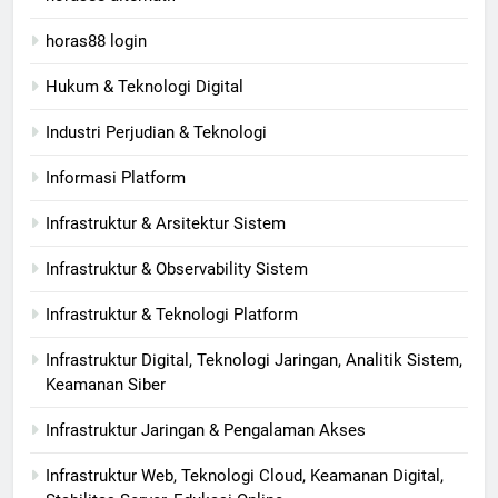
horas88 login
Hukum & Teknologi Digital
Industri Perjudian & Teknologi
Informasi Platform
Infrastruktur & Arsitektur Sistem
Infrastruktur & Observability Sistem
Infrastruktur & Teknologi Platform
Infrastruktur Digital, Teknologi Jaringan, Analitik Sistem,
Keamanan Siber
Infrastruktur Jaringan & Pengalaman Akses
Infrastruktur Web, Teknologi Cloud, Keamanan Digital,