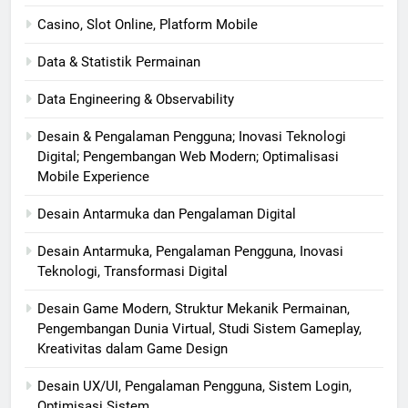
Casino, Slot Online, Platform Mobile
Data & Statistik Permainan
Data Engineering & Observability
Desain & Pengalaman Pengguna; Inovasi Teknologi
Digital; Pengembangan Web Modern; Optimalisasi
Mobile Experience
Desain Antarmuka dan Pengalaman Digital
Desain Antarmuka, Pengalaman Pengguna, Inovasi
Teknologi, Transformasi Digital
Desain Game Modern, Struktur Mekanik Permainan,
Pengembangan Dunia Virtual, Studi Sistem Gameplay,
Kreativitas dalam Game Design
Desain UX/UI, Pengalaman Pengguna, Sistem Login,
Optimisasi Sistem