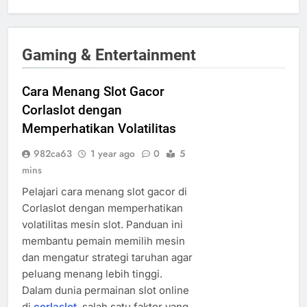
Gaming & Entertainment
Cara Menang Slot Gacor
Corlaslot dengan
Memperhatikan Volatilitas
982ca63
1 year ago
0
5
mins
Pelajari cara menang slot gacor di
Corlaslot dengan memperhatikan
volatilitas mesin slot. Panduan ini
membantu pemain memilih mesin
dan mengatur strategi taruhan agar
peluang menang lebih tinggi.
Dalam dunia permainan slot online
di
corlaslot
, salah satu faktor yang