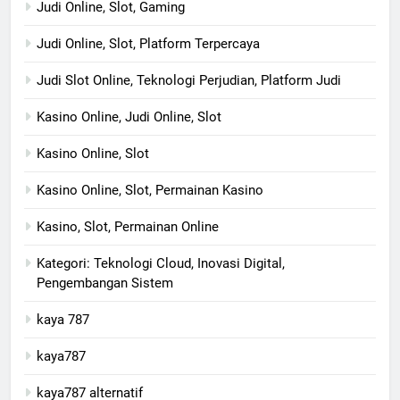
Judi Online, Slot, Gaming
Judi Online, Slot, Platform Terpercaya
Judi Slot Online, Teknologi Perjudian, Platform Judi
Kasino Online, Judi Online, Slot
Kasino Online, Slot
Kasino Online, Slot, Permainan Kasino
Kasino, Slot, Permainan Online
Kategori: Teknologi Cloud, Inovasi Digital,
Pengembangan Sistem
kaya 787
kaya787
kaya787 alternatif