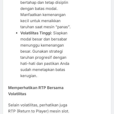
bertahap dan tetap disiplin
dengan batas modal.
Manfaatkan kemenangan
kecil untuk menaikkan
taruhan saat mesin “panas”.
Volatilitas Tinggi:
Siapkan
modal besar dan bersabar
menunggu kemenangan
besar. Gunakan strategi
taruhan progresif dengan
hati-hati dan pastikan Anda
sudah menetapkan batas
kerugian.
Memperhatikan RTP Bersama
Volatilitas
Selain volatilitas, perhatikan juga
RTP (Return to Player) mesin slot.