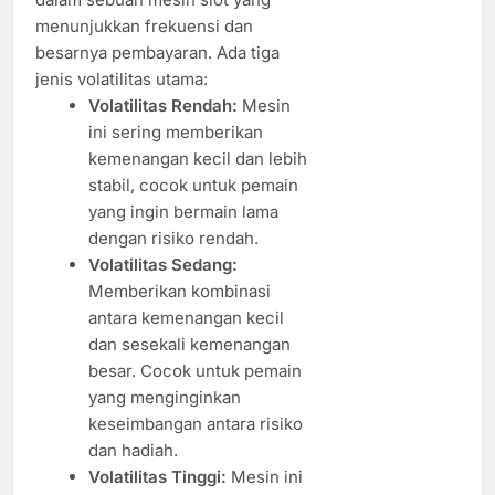
menunjukkan frekuensi dan
besarnya pembayaran. Ada tiga
jenis volatilitas utama:
Volatilitas Rendah:
Mesin
ini sering memberikan
kemenangan kecil dan lebih
stabil, cocok untuk pemain
yang ingin bermain lama
dengan risiko rendah.
Volatilitas Sedang:
Memberikan kombinasi
antara kemenangan kecil
dan sesekali kemenangan
besar. Cocok untuk pemain
yang menginginkan
keseimbangan antara risiko
dan hadiah.
Volatilitas Tinggi:
Mesin ini