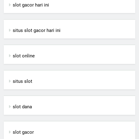
slot gacor hari ini
situs slot gacor hari ini
slot online
situs slot
slot dana
slot gacor