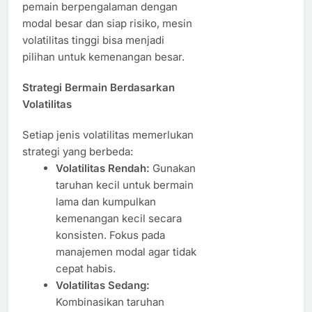
pemain berpengalaman dengan
modal besar dan siap risiko, mesin
volatilitas tinggi bisa menjadi
pilihan untuk kemenangan besar.
Strategi Bermain Berdasarkan
Volatilitas
Setiap jenis volatilitas memerlukan
strategi yang berbeda:
Volatilitas Rendah:
Gunakan
taruhan kecil untuk bermain
lama dan kumpulkan
kemenangan kecil secara
konsisten. Fokus pada
manajemen modal agar tidak
cepat habis.
Volatilitas Sedang:
Kombinasikan taruhan