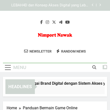
Skip
EDWINSLOT sebagai Platform Digital dengan
to
Sistem yang Praktis
content
LEBAH4D sebagai Platform Digital dengan Sistem
yang Praktis
EDWINSLOT sebagai Brand Digital dengan Sistem
Akses yang Terstruktur
LEBAH4D dan Konsep Akses Digital yang Lebih
Terstruktur
Nimport Nawak
Temukan Gaya Hidup Dan Hiburan
EDWINSLOT sebagai Platform Digital dengan
NEWSLETTER
RANDOM NEWS
Sistem yang Praktis
Prancis Di Nimport Nawak. Blog
LEBAH4D sebagai Platform Digital dengan Sistem
Inspiratif Untuk Pecinta Budaya Prancis.
yang Praktis
MENU
WINSLOT sebagai Brand Digital dengan Sistem Akses yang Ter
HEADLINES
Weeks Ago
Home
Panduan Bermain Game Online