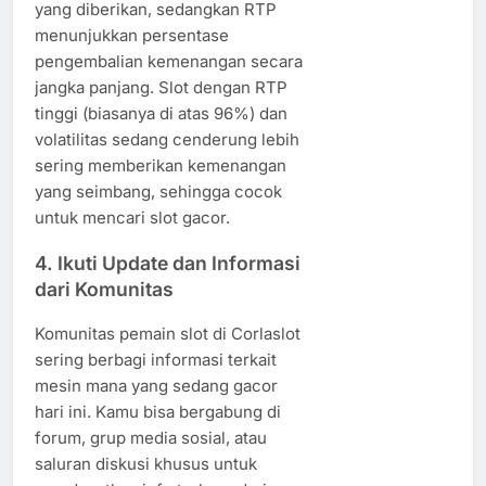
yang diberikan, sedangkan RTP
menunjukkan persentase
pengembalian kemenangan secara
jangka panjang. Slot dengan RTP
tinggi (biasanya di atas 96%) dan
volatilitas sedang cenderung lebih
sering memberikan kemenangan
yang seimbang, sehingga cocok
untuk mencari slot gacor.
4. Ikuti Update dan Informasi
dari Komunitas
Komunitas pemain slot di Corlaslot
sering berbagi informasi terkait
mesin mana yang sedang gacor
hari ini. Kamu bisa bergabung di
forum, grup media sosial, atau
saluran diskusi khusus untuk