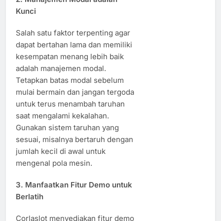
Kunci
Salah satu faktor terpenting agar
dapat bertahan lama dan memiliki
kesempatan menang lebih baik
adalah manajemen modal.
Tetapkan batas modal sebelum
mulai bermain dan jangan tergoda
untuk terus menambah taruhan
saat mengalami kekalahan.
Gunakan sistem taruhan yang
sesuai, misalnya bertaruh dengan
jumlah kecil di awal untuk
mengenal pola mesin.
3. Manfaatkan Fitur Demo untuk
Berlatih
Corlaslot menyediakan fitur demo