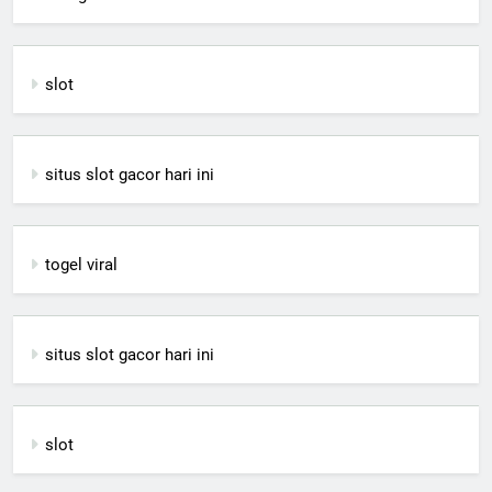
slot
situs slot gacor hari ini
togel viral
situs slot gacor hari ini
slot