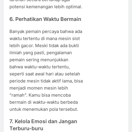
potensi kemenangan lebih optimal.
6. Perhatikan Waktu Bermain
Banyak pemain percaya bahwa ada
waktu tertentu di mana mesin slot
lebih gacor. Meski tidak ada bukti
ilmiah yang pasti, pengalaman
pemain sering menunjukkan
bahwa waktu-waktu tertentu,
seperti saat awal hari atau setelah
periode mesin tidak aktif lama, bisa
menjadi momen mesin lebih
“ramah”. Kamu bisa mencoba
bermain di waktu-waktu berbeda
untuk menemukan pola tersebut.
7. Kelola Emosi dan Jangan
Terburu-buru