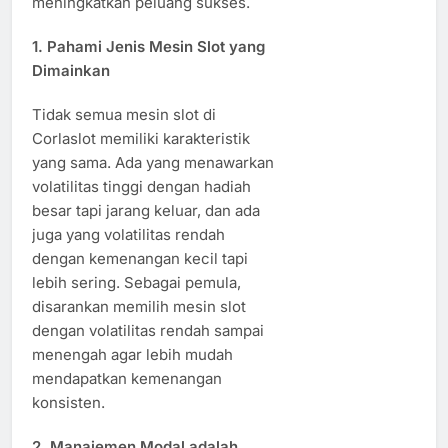
meningkatkan peluang sukses.
1. Pahami Jenis Mesin Slot yang
Dimainkan
Tidak semua mesin slot di
Corlaslot memiliki karakteristik
yang sama. Ada yang menawarkan
volatilitas tinggi dengan hadiah
besar tapi jarang keluar, dan ada
juga yang volatilitas rendah
dengan kemenangan kecil tapi
lebih sering. Sebagai pemula,
disarankan memilih mesin slot
dengan volatilitas rendah sampai
menengah agar lebih mudah
mendapatkan kemenangan
konsisten.
2. Manajemen Modal adalah