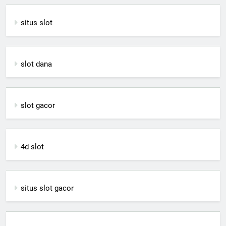
situs slot
slot dana
slot gacor
4d slot
situs slot gacor