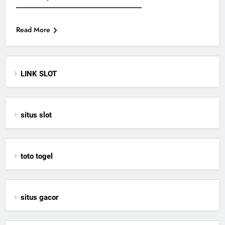
Read More
LINK SLOT
situs slot
toto togel
situs gacor