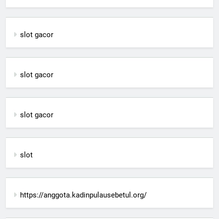
slot gacor
slot gacor
slot gacor
slot
https://anggota.kadinpulausebetul.org/