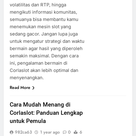
volatilitas dan RTP, hingga
mengikuti informasi komunitas,
semuanya bisa membantu kamu
menemukan mesin slot yang
sedang gacor. Jangan lupa juga
untuk mengatur strategi dan waktu
bermain agar hasil yang diperoleh
semakin maksimal. Dengan cara
ini, pengalaman bermain di
Corlaslot akan lebih optimal dan
menyenangkan.
Read More
Cara Mudah Menang di
Corlaslot: Panduan Lengkap
untuk Pemula
982ca63
1 year ago
0
6