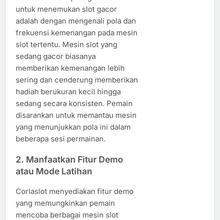
untuk menemukan slot gacor
adalah dengan mengenali pola dan
frekuensi kemenangan pada mesin
slot tertentu. Mesin slot yang
sedang gacor biasanya
memberikan kemenangan lebih
sering dan cenderung memberikan
hadiah berukuran kecil hingga
sedang secara konsisten. Pemain
disarankan untuk memantau mesin
yang menunjukkan pola ini dalam
beberapa sesi permainan.
2. Manfaatkan Fitur Demo
atau Mode Latihan
Corlaslot menyediakan fitur demo
yang memungkinkan pemain
mencoba berbagai mesin slot