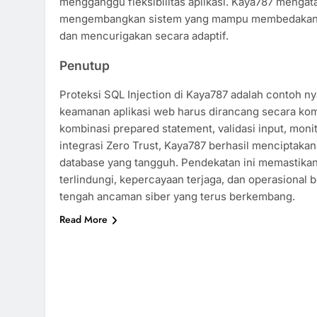
mengganggu fleksibilitas aplikasi. Kaya787 mengata
mengembangkan sistem yang mampu membedakan a
dan mencurigakan secara adaptif.
Penutup
Proteksi SQL Injection di Kaya787 adalah contoh n
keamanan aplikasi web harus dirancang secara ko
kombinasi prepared statement, validasi input, monit
integrasi Zero Trust, Kaya787 berhasil menciptakan
database yang tangguh. Pendekatan ini memastikan
terlindungi, kepercayaan terjaga, dan operasional be
tengah ancaman siber yang terus berkembang.
Read More