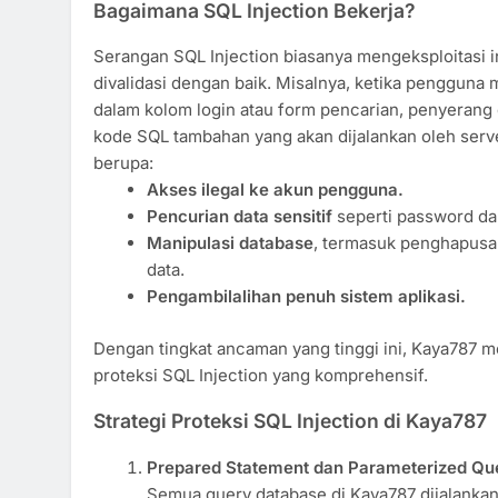
Bagaimana SQL Injection Bekerja?
Serangan SQL Injection biasanya mengeksploitasi i
divalidasi dengan baik. Misalnya, ketika pengguna
dalam kolom login atau form pencarian, penyerang
kode SQL tambahan yang akan dijalankan oleh serve
berupa:
Akses ilegal ke akun pengguna.
Pencurian data sensitif
seperti password dan
Manipulasi database
, termasuk penghapusa
data.
Pengambilalihan penuh sistem aplikasi.
Dengan tingkat ancaman yang tinggi ini, Kaya787 
proteksi SQL Injection yang komprehensif.
Strategi Proteksi SQL Injection di Kaya787
Prepared Statement dan Parameterized Qu
Semua query database di Kaya787 dijalank