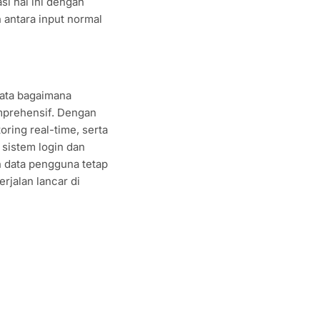
si hal ini dengan
ntara input normal
yata bagaimana
mprehensif. Dengan
oring real-time, serta
 sistem login dan
 data pengguna tetap
rjalan lancar di