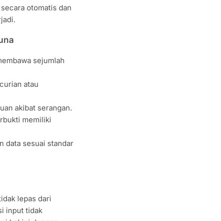
 secara otomatis dan
jadi.
guna
 membawa sejumlah
ncurian atau
uan akibat serangan.
rbukti memiliki
n data sesuai standar
idak lepas dari
i input tidak