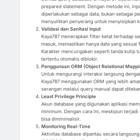
prepared statement. Dengan metode ini, in
diperlakukan sebagai data, bukan sebagai pe
menyulitkan penyerang untuk menyisipkan k
Validasi dan Sanitasi Input
Kaya787 menerapkan filter ketat terhadap se
masuk, memastikan hanya data yang sesuai f
Karakter mencurigakan seperti tanda kutip t
tertentu otomatis diblokir.
Penggunaan ORM (Object Relational Mappi
Untuk mengurangi interaksi langsung denga
Kaya787 menggunakan ORM yang lebih aman,
serangan melalui query manual dapat diteka
Least Privilege Principle
Akun database yang digunakan aplikasi memi
minimum. Dengan cara ini, meskipun terjad
bisa diminimalisir.
Monitoring Real-Time
Aktivitas database dipantau secara langsu