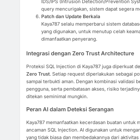
IDS/IPS (Intrusion Detection/Prevention Syst
query mencurigakan, sistem dapat segera m
Patch dan Update Berkala
Kaya787 selalu memperbarui sistem databas
yang digunakan, untuk menutup celah keama
dimanfaatkan penyerang.
Integrasi dengan Zero Trust Architecture
Proteksi SQL Injection di Kaya787 juga diperkuat 
Zero Trust
. Setiap request diperlakukan sebagai p
sampai terbukti aman. Dengan kombinasi validasi be
pengguna, serta pembatasan akses, risiko terjadiny
ditekan seminimal mungkin.
Peran AI dalam Deteksi Serangan
Kaya787 memanfaatkan kecerdasan buatan untuk m
ancaman SQL Injection. AI digunakan untuk mengana
yang tidak biasa dan membedakannya dari aktivitas 