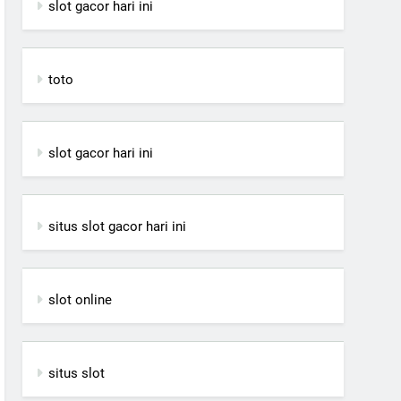
slot gacor hari ini
toto
slot gacor hari ini
situs slot gacor hari ini
slot online
situs slot