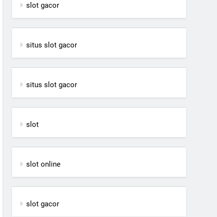
slot gacor
situs slot gacor
situs slot gacor
slot
slot online
slot gacor