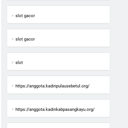
slot gacor
slot gacor
slot
https://anggota.kadinpulausebetul.org/
https://anggota.kadinkabpasangkayu.org/