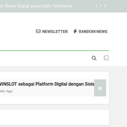
Akses Digital yang Lebih Terstruktur
m Digital dengan Sistem yang Praktis
rm Digital dengan Sistem yang Praktis
NEWSLETTER
RANDOM NEWS
dengan Sistem Akses yang Terstruktur
tif Untuk Pecinta Budaya Prancis.
Akses Digital yang Lebih Terstruktur
m Digital dengan Sistem yang Praktis
rm Digital dengan Sistem yang Praktis
gai Platform Digital dengan Sistem yang Praktis
LEBAH
3 Week