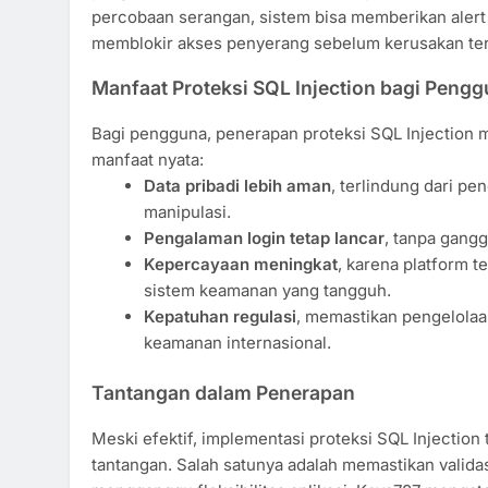
percobaan serangan, sistem bisa memberikan alert
memblokir akses penyerang sebelum kerusakan ter
Manfaat Proteksi SQL Injection bagi Peng
Bagi pengguna, penerapan proteksi SQL Injection
manfaat nyata:
Data pribadi lebih aman
, terlindung dari pe
manipulasi.
Pengalaman login tetap lancar
, tanpa gangg
Kepercayaan meningkat
, karena platform te
sistem keamanan yang tangguh.
Kepatuhan regulasi
, memastikan pengelolaa
keamanan internasional.
Tantangan dalam Penerapan
Meski efektif, implementasi proteksi SQL Injection t
tantangan. Salah satunya adalah memastikan validas