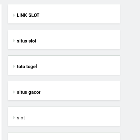
LINK SLOT
situs slot
toto togel
situs gacor
slot