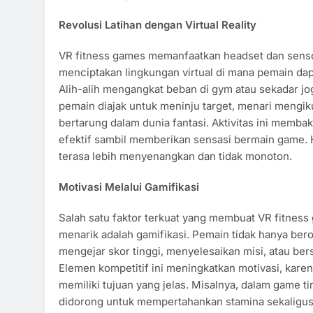
Revolusi Latihan dengan Virtual Reality
VR fitness games memanfaatkan headset dan sens
menciptakan lingkungan virtual di mana pemain dapa
Alih-alih mengangkat beban di gym atau sekadar jog
pemain diajak untuk meninju target, menari mengiku
bertarung dalam dunia fantasi. Aktivitas ini membak
efektif sambil memberikan sensasi bermain game. H
terasa lebih menyenangkan dan tidak monoton.
Motivasi Melalui Gamifikasi
Salah satu faktor terkuat yang membuat VR fitness
menarik adalah gamifikasi. Pemain tidak hanya berol
mengejar skor tinggi, menyelesaikan misi, atau be
Elemen kompetitif ini meningkatkan motivasi, karena
memiliki tujuan yang jelas. Misalnya, dalam game t
didorong untuk mempertahankan stamina sekaligus