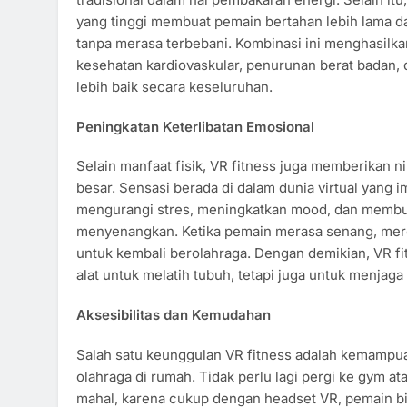
yang tinggi membuat pemain bertahan lebih lama d
tanpa merasa terbebani. Kombinasi ini menghasilk
kesehatan kardiovaskular, penurunan berat badan,
lebih baik secara keseluruhan.
Peningkatan Keterlibatan Emosional
Selain manfaat fisik, VR fitness juga memberikan n
besar. Sensasi berada di dalam dunia virtual yang
mengurangi stres, meningkatkan mood, dan membuat
menyenangkan. Ketika pemain merasa senang, mere
untuk kembali berolahraga. Dengan demikian, VR f
alat untuk melatih tubuh, tetapi juga untuk menjag
Aksesibilitas dan Kemudahan
Salah satu keunggulan VR fitness adalah kemamp
olahraga di rumah. Tidak perlu lagi pergi ke gym a
mahal, karena cukup dengan headset VR, pemain b