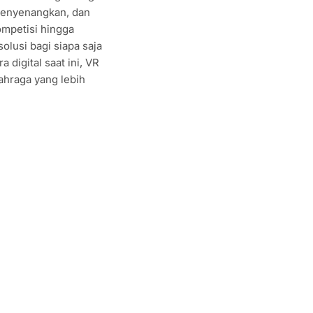
 menyenangkan, dan
ompetisi hingga
solusi bagi siapa saja
 digital saat ini, VR
ahraga yang lebih