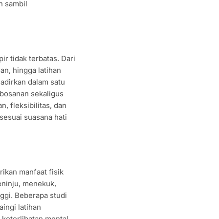
h sambil
r tidak terbatas. Dari
gan, hingga latihan
hadirkan dalam satu
ebosanan sekaligus
, fleksibilitas, dan
sesuai suasana hati
ikan manfaat fisik
eninju, menekuk,
ggi. Beberapa studi
ingi latihan
 keterlibatan mental