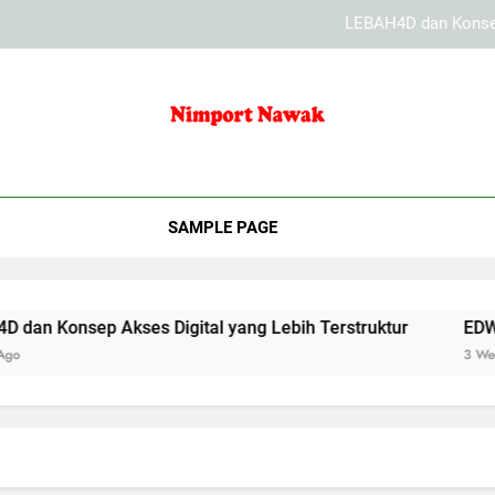
LEBAH4D dan Konsep 
EDWINSLOT sebagai Platfor
LEBAH4D sebagai Platfo
port Nawak
EDWINSLOT sebagai Brand Digital 
ya Hidup Dan Hiburan Prancis Di Nimport Nawak. Blog Inspira
LEBAH4D dan Konsep 
SAMPLE PAGE
EDWINSLOT sebagai Platfor
LEBAH4D sebagai Platfo
 Akses Digital yang Lebih Terstruktur
EDWINSLOT sebag
3 Weeks Ago