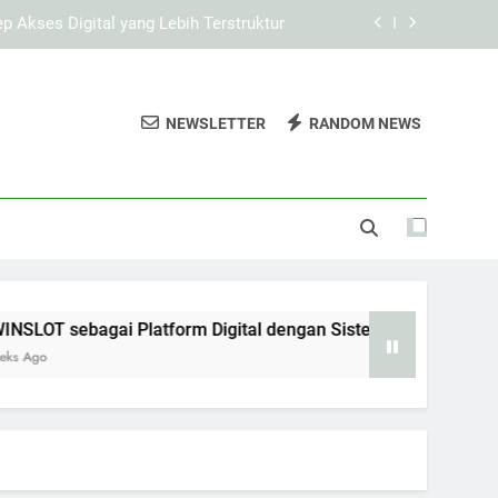
Akses Digital yang Lebih Terstruktur
m Digital dengan Sistem yang Praktis
rm Digital dengan Sistem yang Praktis
NEWSLETTER
RANDOM NEWS
dengan Sistem Akses yang Terstruktur
tif Untuk Pecinta Budaya Prancis.
Akses Digital yang Lebih Terstruktur
m Digital dengan Sistem yang Praktis
rm Digital dengan Sistem yang Praktis
ai Platform Digital dengan Sistem yang Praktis
LEBAH4
3 Weeks