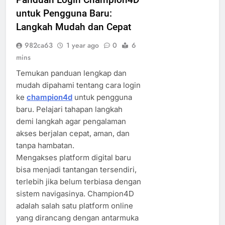
untuk Pengguna Baru:
Langkah Mudah dan Cepat
982ca63
1 year ago
0
6
mins
Temukan panduan lengkap dan
mudah dipahami tentang cara login
ke
champion4d
untuk pengguna
baru. Pelajari tahapan langkah
demi langkah agar pengalaman
akses berjalan cepat, aman, dan
tanpa hambatan.
Mengakses platform digital baru
bisa menjadi tantangan tersendiri,
terlebih jika belum terbiasa dengan
sistem navigasinya. Champion4D
adalah salah satu platform online
yang dirancang dengan antarmuka