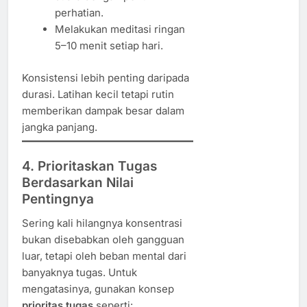
perhatian.
Melakukan meditasi ringan
5–10 menit setiap hari.
Konsistensi lebih penting daripada
durasi. Latihan kecil tetapi rutin
memberikan dampak besar dalam
jangka panjang.
4. Prioritaskan Tugas
Berdasarkan Nilai
Pentingnya
Sering kali hilangnya konsentrasi
bukan disebabkan oleh gangguan
luar, tetapi oleh beban mental dari
banyaknya tugas. Untuk
mengatasinya, gunakan konsep
prioritas tugas
seperti: