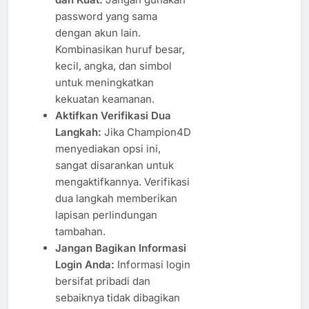
password yang sama
dengan akun lain.
Kombinasikan huruf besar,
kecil, angka, dan simbol
untuk meningkatkan
kekuatan keamanan.
Aktifkan Verifikasi Dua
Langkah:
Jika Champion4D
menyediakan opsi ini,
sangat disarankan untuk
mengaktifkannya. Verifikasi
dua langkah memberikan
lapisan perlindungan
tambahan.
Jangan Bagikan Informasi
Login Anda:
Informasi login
bersifat pribadi dan
sebaiknya tidak dibagikan