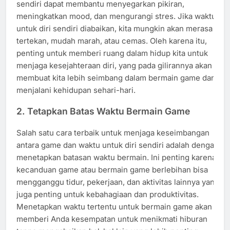
sendiri dapat membantu menyegarkan pikiran,
meningkatkan mood, dan mengurangi stres. Jika waktu
untuk diri sendiri diabaikan, kita mungkin akan merasa
tertekan, mudah marah, atau cemas. Oleh karena itu,
penting untuk memberi ruang dalam hidup kita untuk
menjaga kesejahteraan diri, yang pada gilirannya akan
membuat kita lebih seimbang dalam bermain game dan
menjalani kehidupan sehari-hari.
2.
Tetapkan Batas Waktu Bermain Game
Salah satu cara terbaik untuk menjaga keseimbangan
antara game dan waktu untuk diri sendiri adalah dengan
menetapkan batasan waktu bermain. Ini penting karena
kecanduan game atau bermain game berlebihan bisa
mengganggu tidur, pekerjaan, dan aktivitas lainnya yang
juga penting untuk kebahagiaan dan produktivitas.
Menetapkan waktu tertentu untuk bermain game akan
memberi Anda kesempatan untuk menikmati hiburan