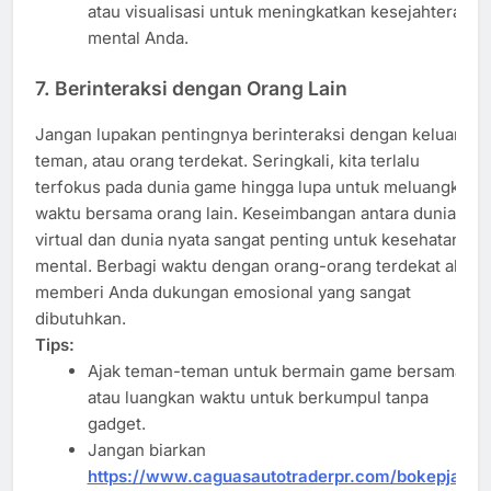
atau visualisasi untuk meningkatkan kesejahteraan
mental Anda.
7.
Berinteraksi dengan Orang Lain
Jangan lupakan pentingnya berinteraksi dengan keluarga,
teman, atau orang terdekat. Seringkali, kita terlalu
terfokus pada dunia game hingga lupa untuk meluangkan
waktu bersama orang lain. Keseimbangan antara dunia
virtual dan dunia nyata sangat penting untuk kesehatan
mental. Berbagi waktu dengan orang-orang terdekat akan
memberi Anda dukungan emosional yang sangat
dibutuhkan.
Tips:
Ajak teman-teman untuk bermain game bersama,
atau luangkan waktu untuk berkumpul tanpa
gadget.
Jangan biarkan
https://www.caguasautotraderpr.com/bokepjavv/