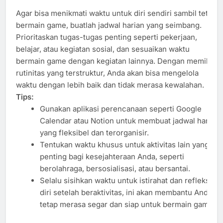
Agar bisa menikmati waktu untuk diri sendiri sambil tetap
bermain game, buatlah jadwal harian yang seimbang.
Prioritaskan tugas-tugas penting seperti pekerjaan,
belajar, atau kegiatan sosial, dan sesuaikan waktu
bermain game dengan kegiatan lainnya. Dengan memiliki
rutinitas yang terstruktur, Anda akan bisa mengelola
waktu dengan lebih baik dan tidak merasa kewalahan.
Tips:
Gunakan aplikasi perencanaan seperti Google
Calendar atau Notion untuk membuat jadwal harian
yang fleksibel dan terorganisir.
Tentukan waktu khusus untuk aktivitas lain yang
penting bagi kesejahteraan Anda, seperti
berolahraga, bersosialisasi, atau bersantai.
Selalu sisihkan waktu untuk istirahat dan refleksi
diri setelah beraktivitas, ini akan membantu Anda
tetap merasa segar dan siap untuk bermain game.