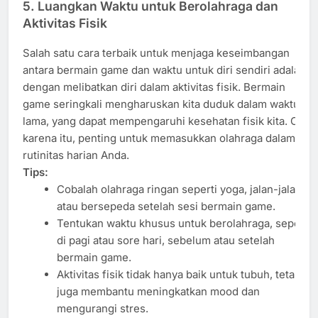
5.
Luangkan Waktu untuk Berolahraga dan
Aktivitas Fisik
Salah satu cara terbaik untuk menjaga keseimbangan
antara bermain game dan waktu untuk diri sendiri adalah
dengan melibatkan diri dalam aktivitas fisik. Bermain
game seringkali mengharuskan kita duduk dalam waktu
lama, yang dapat mempengaruhi kesehatan fisik kita. Oleh
karena itu, penting untuk memasukkan olahraga dalam
rutinitas harian Anda.
Tips:
Cobalah olahraga ringan seperti yoga, jalan-jalan,
atau bersepeda setelah sesi bermain game.
Tentukan waktu khusus untuk berolahraga, seperti
di pagi atau sore hari, sebelum atau setelah
bermain game.
Aktivitas fisik tidak hanya baik untuk tubuh, tetapi
juga membantu meningkatkan mood dan
mengurangi stres.