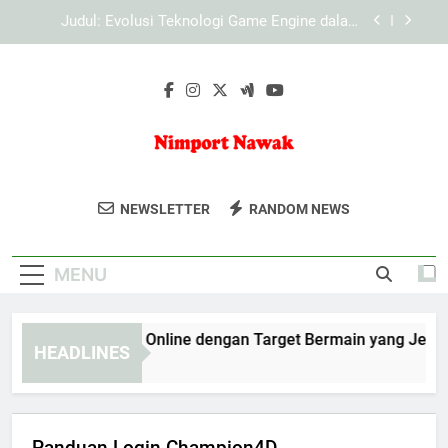
Skip
Masa Depan Game Online Melalui Perspektif
to
Pokemon787
content
Disaster Recovery Planning untuk Kaya787 Login
Membangun Identitas yang Selaras dengan Nilai:
Fondasi Kehidupan yang Autentik dan Bermakna
Judul: Evolusi Teknologi Game Engine dalam
Ekosistem Pokemon787
Nimport Nawak
Temukan Gaya Hidup Dan Hiburan
Masa Depan Game Online Melalui Perspektif
NEWSLETTER
RANDOM NEWS
Pokemon787
Prancis Di Nimport Nawak. Blog
Disaster Recovery Planning untuk Kaya787 Login
Inspiratif Untuk Pecinta Budaya Prancis.
MENU
ps Bermain Slot Online dengan Target Bermain yang Jelas
HEADLINES
Months Ago
Panduan Login Champion4D