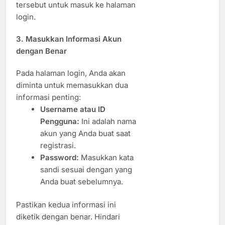
tersebut untuk masuk ke halaman
login.
3. Masukkan Informasi Akun
dengan Benar
Pada halaman login, Anda akan
diminta untuk memasukkan dua
informasi penting:
Username atau ID
Pengguna:
Ini adalah nama
akun yang Anda buat saat
registrasi.
Password:
Masukkan kata
sandi sesuai dengan yang
Anda buat sebelumnya.
Pastikan kedua informasi ini
diketik dengan benar. Hindari