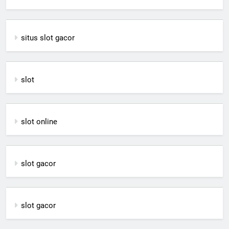
situs slot gacor
slot
slot online
slot gacor
slot gacor