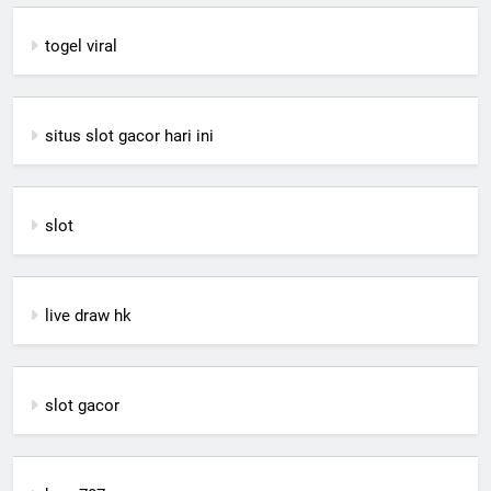
togel viral
situs slot gacor hari ini
slot
live draw hk
slot gacor