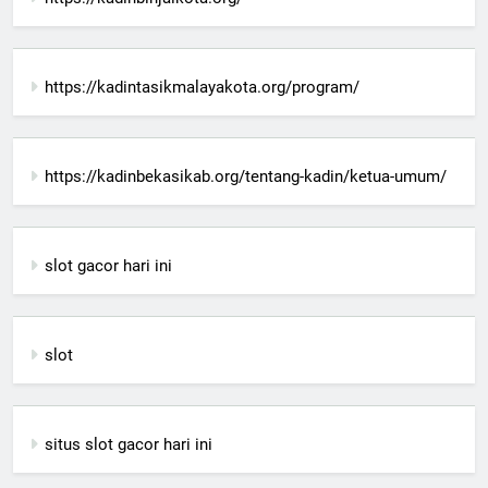
https://kadintasikmalayakota.org/program/
https://kadinbekasikab.org/tentang-kadin/ketua-umum/
slot gacor hari ini
slot
situs slot gacor hari ini