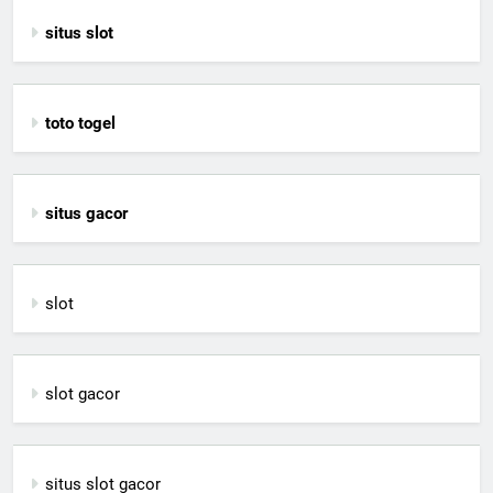
situs slot
toto togel
situs gacor
slot
slot gacor
situs slot gacor