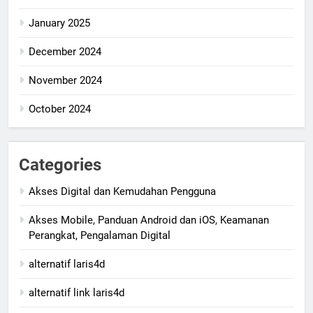
January 2025
December 2024
November 2024
October 2024
Categories
Akses Digital dan Kemudahan Pengguna
Akses Mobile, Panduan Android dan iOS, Keamanan
Perangkat, Pengalaman Digital
alternatif laris4d
alternatif link laris4d