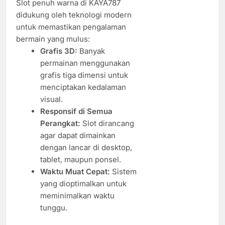
Slot penuh warna di KAYA787
didukung oleh teknologi modern
untuk memastikan pengalaman
bermain yang mulus:
Grafis 3D:
Banyak
permainan menggunakan
grafis tiga dimensi untuk
menciptakan kedalaman
visual.
Responsif di Semua
Perangkat:
Slot dirancang
agar dapat dimainkan
dengan lancar di desktop,
tablet, maupun ponsel.
Waktu Muat Cepat:
Sistem
yang dioptimalkan untuk
meminimalkan waktu
tunggu.