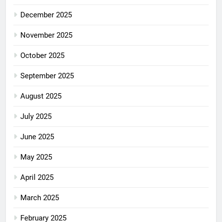
December 2025
November 2025
October 2025
September 2025
August 2025
July 2025
June 2025
May 2025
April 2025
March 2025
February 2025