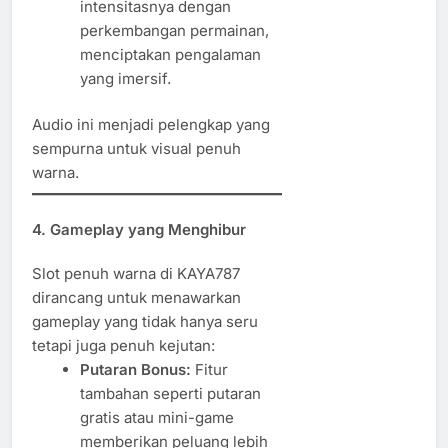
intensitasnya dengan
perkembangan permainan,
menciptakan pengalaman
yang imersif.
Audio ini menjadi pelengkap yang
sempurna untuk visual penuh
warna.
4. Gameplay yang Menghibur
Slot penuh warna di KAYA787
dirancang untuk menawarkan
gameplay yang tidak hanya seru
tetapi juga penuh kejutan:
Putaran Bonus:
Fitur
tambahan seperti putaran
gratis atau mini-game
memberikan peluang lebih