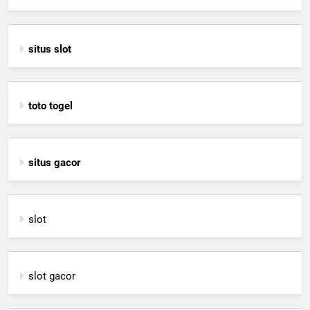
situs slot
toto togel
situs gacor
slot
slot gacor