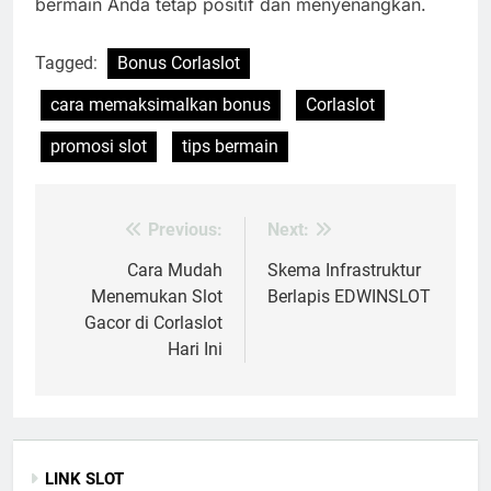
bermain Anda tetap positif dan menyenangkan.
Tagged:
Bonus Corlaslot
cara memaksimalkan bonus
Corlaslot
promosi slot
tips bermain
Previous:
Next:
Post
navigation
Cara Mudah
Skema Infrastruktur
Menemukan Slot
Berlapis EDWINSLOT
Gacor di Corlaslot
Hari Ini
LINK SLOT