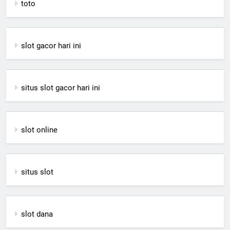
toto
slot gacor hari ini
situs slot gacor hari ini
slot online
situs slot
slot dana