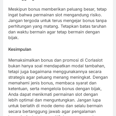
Meskipun bonus memberikan peluang besar, tetap
ingat bahwa permainan slot mengandung risiko.
Jangan tergoda untuk terus mengejar bonus tanpa
perhitungan yang matang. Tetapkan batas taruhan
dan waktu bermain agar tetap bermain dengan
bijak.
Kesimpulan
Memaksimalkan bonus dan promosi di Corlaslot
bukan hanya soal mendapatkan modal tambahan,
tetapi juga bagaimana menggunakannya secara
strategis agar peluang menang meningkat. Dengan
memahami jenis bonus, membaca syarat dan
ketentuan, serta mengelola bonus dengan bijak,
Anda dapat menikmati permainan slot dengan
lebih optimal dan menguntungkan. Jangan lupa
untuk berlatih di mode demo dan selalu bermain
secara bertanggung jawab agar pengalaman