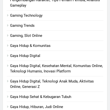
Pengembangan Karakter, Tips Pemain Pemula, Analisis
Gameplay
Gaming Technology
Gaming Trends
Gaming, Slot Online
Gaya Hidup & Komunitas
Gaya Hidup Digital
Gaya Hidup Digital, Kesehatan Mental, Komunitas Online,
Teknologi Humanis, Inovasi Platform
Gaya Hidup Digital, Teknologi Anak Muda, Aktivitas
Online, Generasi Z
Gaya Hidup Sehat & Kebugaran Tubuh
Gaya Hidup, Hiburan, Judi Online