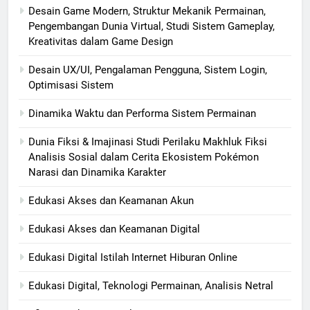
Desain Game Modern, Struktur Mekanik Permainan,
Pengembangan Dunia Virtual, Studi Sistem Gameplay,
Kreativitas dalam Game Design
Desain UX/UI, Pengalaman Pengguna, Sistem Login,
Optimisasi Sistem
Dinamika Waktu dan Performa Sistem Permainan
Dunia Fiksi & Imajinasi Studi Perilaku Makhluk Fiksi
Analisis Sosial dalam Cerita Ekosistem Pokémon
Narasi dan Dinamika Karakter
Edukasi Akses dan Keamanan Akun
Edukasi Akses dan Keamanan Digital
Edukasi Digital Istilah Internet Hiburan Online
Edukasi Digital, Teknologi Permainan, Analisis Netral