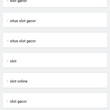
slot gacor
situs slot gacor
situs slot gacor
slot
slot online
slot gacor