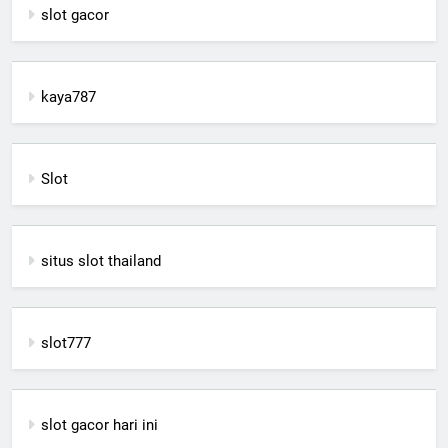
slot gacor
kaya787
Slot
situs slot thailand
slot777
slot gacor hari ini