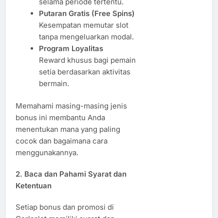
selama periode tertentu.
Putaran Gratis (Free Spins)
Kesempatan memutar slot
tanpa mengeluarkan modal.
Program Loyalitas
Reward khusus bagi pemain
setia berdasarkan aktivitas
bermain.
Memahami masing-masing jenis
bonus ini membantu Anda
menentukan mana yang paling
cocok dan bagaimana cara
menggunakannya.
2. Baca dan Pahami Syarat dan
Ketentuan
Setiap bonus dan promosi di