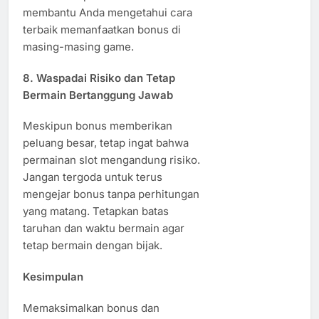
membantu Anda mengetahui cara
terbaik memanfaatkan bonus di
masing-masing game.
8. Waspadai Risiko dan Tetap
Bermain Bertanggung Jawab
Meskipun bonus memberikan
peluang besar, tetap ingat bahwa
permainan slot mengandung risiko.
Jangan tergoda untuk terus
mengejar bonus tanpa perhitungan
yang matang. Tetapkan batas
taruhan dan waktu bermain agar
tetap bermain dengan bijak.
Kesimpulan
Memaksimalkan bonus dan