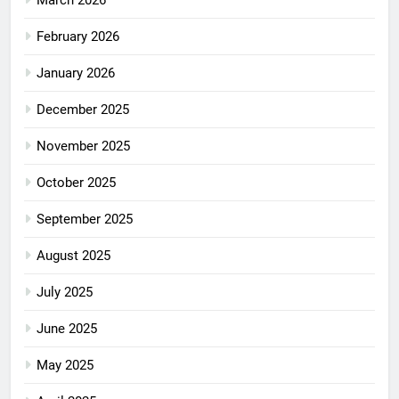
March 2026
February 2026
January 2026
December 2025
November 2025
October 2025
September 2025
August 2025
July 2025
June 2025
May 2025