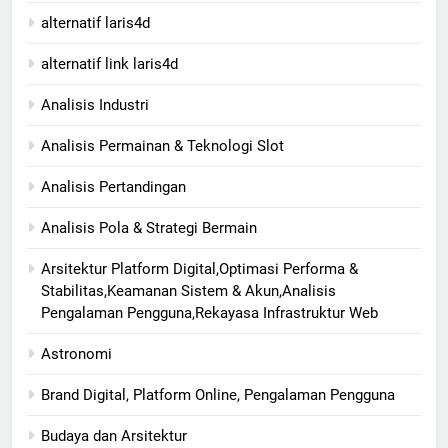
alternatif laris4d
alternatif link laris4d
Analisis Industri
Analisis Permainan & Teknologi Slot
Analisis Pertandingan
Analisis Pola & Strategi Bermain
Arsitektur Platform Digital,Optimasi Performa &
Stabilitas,Keamanan Sistem & Akun,Analisis
Pengalaman Pengguna,Rekayasa Infrastruktur Web
Astronomi
Brand Digital, Platform Online, Pengalaman Pengguna
Budaya dan Arsitektur