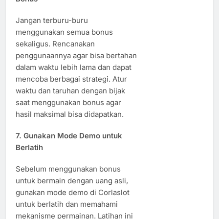
Jangan terburu-buru
menggunakan semua bonus
sekaligus. Rencanakan
penggunaannya agar bisa bertahan
dalam waktu lebih lama dan dapat
mencoba berbagai strategi. Atur
waktu dan taruhan dengan bijak
saat menggunakan bonus agar
hasil maksimal bisa didapatkan.
7. Gunakan Mode Demo untuk
Berlatih
Sebelum menggunakan bonus
untuk bermain dengan uang asli,
gunakan mode demo di Corlaslot
untuk berlatih dan memahami
mekanisme permainan. Latihan ini