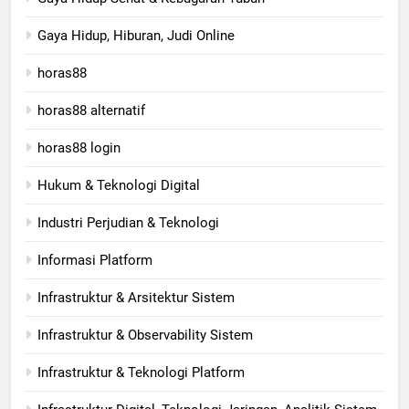
Gaya Hidup, Hiburan, Judi Online
horas88
horas88 alternatif
horas88 login
Hukum & Teknologi Digital
Industri Perjudian & Teknologi
Informasi Platform
Infrastruktur & Arsitektur Sistem
Infrastruktur & Observability Sistem
Infrastruktur & Teknologi Platform