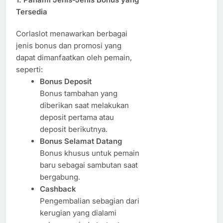
Tersedia
Corlaslot menawarkan berbagai
jenis bonus dan promosi yang
dapat dimanfaatkan oleh pemain,
seperti:
Bonus Deposit
Bonus tambahan yang
diberikan saat melakukan
deposit pertama atau
deposit berikutnya.
Bonus Selamat Datang
Bonus khusus untuk pemain
baru sebagai sambutan saat
bergabung.
Cashback
Pengembalian sebagian dari
kerugian yang dialami