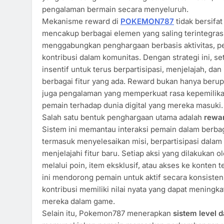
pengalaman bermain secara menyeluruh.
Mekanisme reward di
POKEMON787
tidak bersifat
mencakup berbagai elemen yang saling terintegrasi
menggabungkan penghargaan berbasis aktivitas, pe
kontribusi dalam komunitas. Dengan strategi ini, se
insentif untuk terus berpartisipasi, menjelajah, da
berbagai fitur yang ada. Reward bukan hanya berupa 
juga pengalaman yang memperkuat rasa kepemilikan
pemain terhadap dunia digital yang mereka masuki.
Salah satu bentuk penghargaan utama adalah
rewar
Sistem ini memantau interaksi pemain dalam berba
termasuk menyelesaikan misi, berpartisipasi dalam
menjelajahi fitur baru. Setiap aksi yang dilakukan o
melalui poin, item eksklusif, atau akses ke konten
ini mendorong pemain untuk aktif secara konsisten
kontribusi memiliki nilai nyata yang dapat mening
mereka dalam game.
Selain itu, Pokemon787 menerapkan
sistem level 