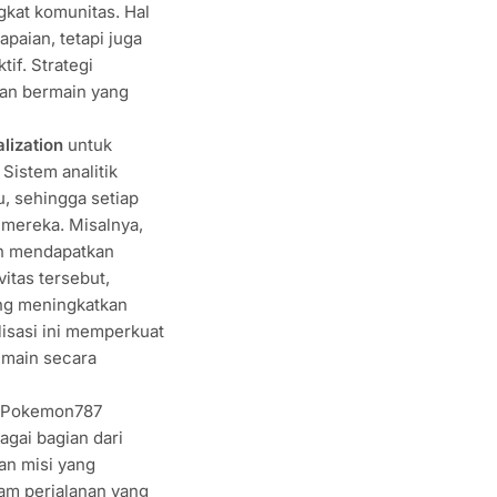
gkat komunitas. Hal
paian, tetapi juga
tif. Strategi
gan bermain yang
lization
untuk
Sistem analitik
u, sehingga setiap
 mereka. Misalnya,
an mendapatkan
itas tersebut,
ang meningkatkan
isasi ini memperkuat
emain secara
, Pokemon787
gai bagian dari
dan misi yang
lam perjalanan yang