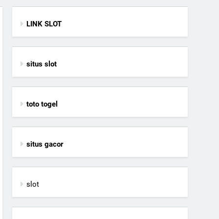
LINK SLOT
situs slot
toto togel
situs gacor
slot