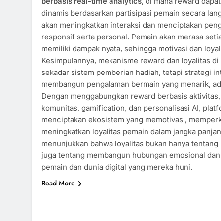
berbasis real-time analytics
, di mana reward dapat
dinamis berdasarkan partisipasi pemain secara lang
akan meningkatkan interaksi dan menciptakan pen
responsif serta personal. Pemain akan merasa setia
memiliki dampak nyata, sehingga motivasi dan loyali
Kesimpulannya, mekanisme reward dan loyalitas d
sekadar sistem pemberian hadiah, tetapi strategi in
membangun pengalaman bermain yang menarik, adil
Dengan menggabungkan reward berbasis aktivitas, l
komunitas, gamification, dan personalisasi AI, platf
menciptakan ekosistem yang memotivasi, memperku
meningkatkan loyalitas pemain dalam jangka panj
menunjukkan bahwa loyalitas bukan hanya tentang re
juga tentang membangun hubungan emosional dan pa
pemain dan dunia digital yang mereka huni.
Read More