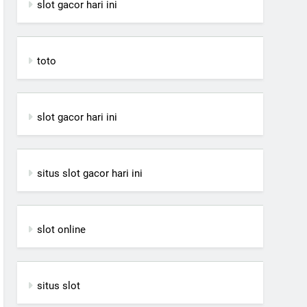
slot gacor hari ini
toto
slot gacor hari ini
situs slot gacor hari ini
slot online
situs slot