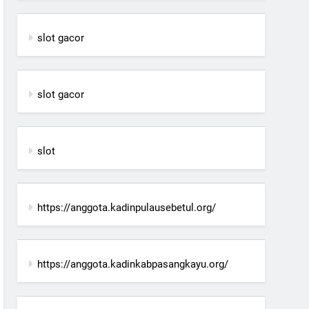
slot gacor
slot gacor
slot
https://anggota.kadinpulausebetul.org/
https://anggota.kadinkabpasangkayu.org/