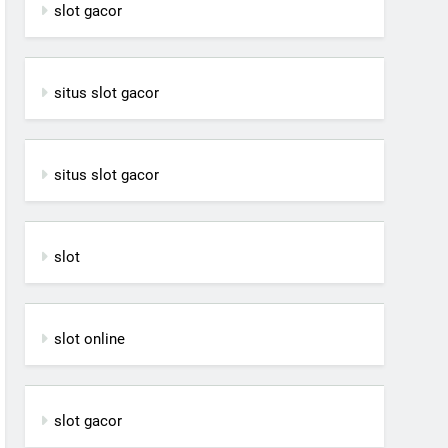
slot gacor
situs slot gacor
situs slot gacor
slot
slot online
slot gacor