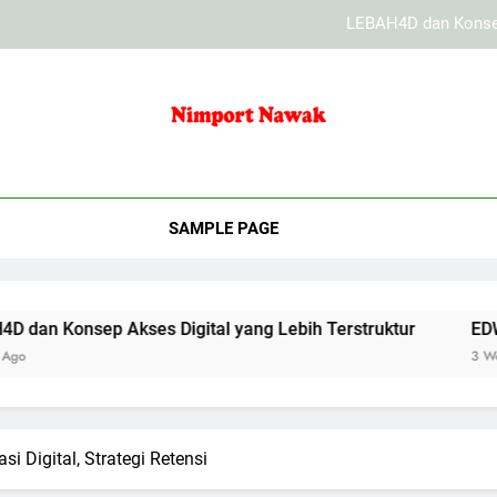
LEBAH4D dan Konsep 
EDWINSLOT sebagai Platfor
LEBAH4D sebagai Platfo
port Nawak
EDWINSLOT sebagai Brand Digital 
ya Hidup Dan Hiburan Prancis Di Nimport Nawak. Blog Inspira
LEBAH4D dan Konsep 
SAMPLE PAGE
EDWINSLOT sebagai Platfor
LEBAH4D sebagai Platfo
p Akses Digital yang Lebih Terstruktur
EDWINSLOT seba
3 Weeks Ago
 Digital, Strategi Retensi