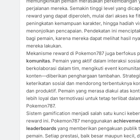
memungkinkan pemain merasakan perkembangan ya
perjalanan mereka. Semakin tinggi level yang dica
reward yang dapat diperoleh, mulai dari akses ke f
peningkatan kemampuan karakter, hingga hadiah vi
menonjolkan pencapaian. Pendekatan ini menciptaka
bagi pemain, karena mereka dapat melihat hasil nya
mereka lakukan.
Mekanisme reward di Pokemon787 juga berfokus 
komunitas
. Pemain yang aktif dalam interaksi sosi
berkolaborasi dalam tim, mengikuti event komunita
konten—diberikan penghargaan tambahan. Strategi
keterikatan sosial dan mendorong terbentuknya ko
dan produktif. Pemain yang merasa diakui atas kon
lebih loyal dan termotivasi untuk tetap terlibat dal
Pokemon787.
Sistem gamification menjadi salah satu kunci keb
reward ini. Pokemon787 menggunakan
achievemen
leaderboards
yang memberikan pengakuan publik 
pemain. Setiap prestasi, baik besar maupun kecil, d