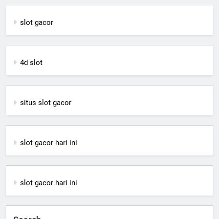
slot gacor
4d slot
situs slot gacor
slot gacor hari ini
slot gacor hari ini