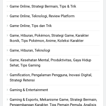
Game Online, Strategi Bermain, Tips & Trik
Game Online, Teknologi, Review Platform
Game Online, Tips dan Trik
Game, Hiburan, Pokémon, Strategi Game, Karakter
Ikonik, Tips Pokémon, Anime, Koleksi Karakter
Game, Hiburan, Teknologi
Game, Kesehatan Mental, Produktivitas, Gaya Hidup
Sehat, Tips Gaming
Gamification, Pengalaman Pengguna, Inovasi Digital,
Strategi Retensi
Gaming & Entertainment
Gaming & Esports, Mekanisme Game, Strategi Bermain,
Pengembangan Karakter, Tips Pemain Pemula, Analisis