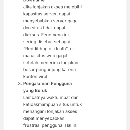
Jika lonjakan akses melebihi
kapasitas server, dapat
menyebabkan server gagal
dan situs tidak dapat
diakses. Fenomena ini
sering disebut sebagai
“Reddit hug of death”, di
mana situs web gagal
setelah menerima lonjakan
besar pengunjung karena
konten viral .
Pengalaman Pengguna
yang Buruk
Lambatnya waktu muat dan
ketidakmampuan situs untuk
menangani lonjakan akses
dapat menyebabkan
frustrasi pengguna. Hal ini