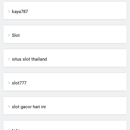
kaya787
Slot
situs slot thailand
slot777
slot gacor hari ini