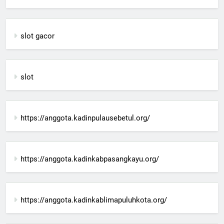
slot gacor
slot
https://anggota.kadinpulausebetul.org/
https://anggota.kadinkabpasangkayu.org/
https://anggota.kadinkablimapuluhkota.org/