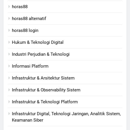
horas88
horas88 alternatif
horas88 login
Hukum & Teknologi Digital
Industri Perjudian & Teknologi
Informasi Platform
Infrastruktur & Arsitektur Sistem
Infrastruktur & Observability Sistem
Infrastruktur & Teknologi Platform
Infrastruktur Digital, Teknologi Jaringan, Analitik Sistem,
Keamanan Siber