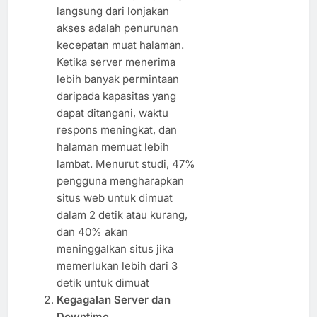
langsung dari lonjakan
akses adalah penurunan
kecepatan muat halaman.
Ketika server menerima
lebih banyak permintaan
daripada kapasitas yang
dapat ditangani, waktu
respons meningkat, dan
halaman memuat lebih
lambat. Menurut studi, 47%
pengguna mengharapkan
situs web untuk dimuat
dalam 2 detik atau kurang,
dan 40% akan
meninggalkan situs jika
memerlukan lebih dari 3
detik untuk dimuat
Kegagalan Server dan
Downtime