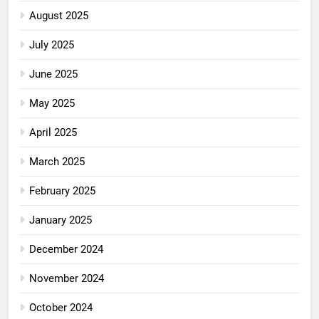
August 2025
July 2025
June 2025
May 2025
April 2025
March 2025
February 2025
January 2025
December 2024
November 2024
October 2024