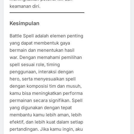
keamanan diri.
Kesimpulan
Battle Spell adalah elemen penting
yang dapat membentuk gaya
bermain dan menentukan hasil
war. Dengan memahami pemilihan
spell sesuai role, timing
penggunaan, interaksi dengan
hero, serta menyesuaikan spell
dengan komposisi tim dan musuh,
kamu bisa meningkatkan performa
permainan secara signifikan. Spell
yang digunakan dengan tepat
membantu kamu lebih aman, lebih
efektif, dan lebih kuat dalam setiap
pertandingan. Jika kamu ingin, aku