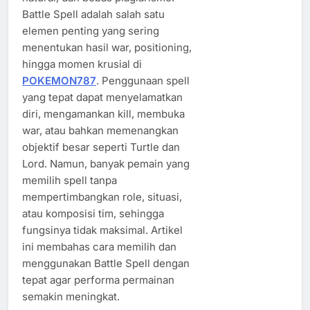
Battle Spell adalah salah satu
elemen penting yang sering
menentukan hasil war, positioning,
hingga momen krusial di
POKEMON787
. Penggunaan spell
yang tepat dapat menyelamatkan
diri, mengamankan kill, membuka
war, atau bahkan memenangkan
objektif besar seperti Turtle dan
Lord. Namun, banyak pemain yang
memilih spell tanpa
mempertimbangkan role, situasi,
atau komposisi tim, sehingga
fungsinya tidak maksimal. Artikel
ini membahas cara memilih dan
menggunakan Battle Spell dengan
tepat agar performa permainan
semakin meningkat.