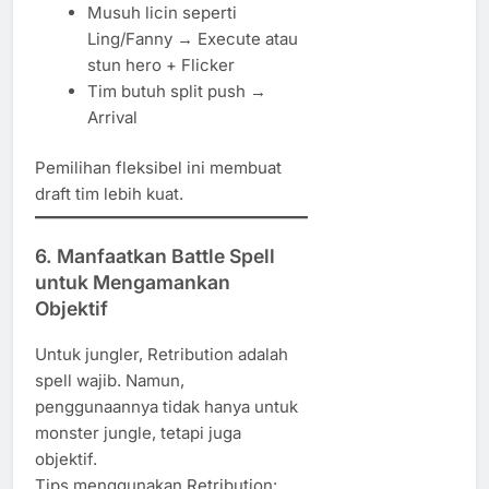
Musuh licin seperti
Ling/Fanny → Execute atau
stun hero + Flicker
Tim butuh split push →
Arrival
Pemilihan fleksibel ini membuat
draft tim lebih kuat.
6. Manfaatkan Battle Spell
untuk Mengamankan
Objektif
Untuk jungler, Retribution adalah
spell wajib. Namun,
penggunaannya tidak hanya untuk
monster jungle, tetapi juga
objektif.
Tips menggunakan Retribution: