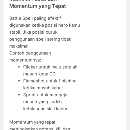
Momentum yang Tepat
Battle Spell paling efektif
digunakan ketika posisi hero kamu
stabil. Jika posisi buruk,
penggunaan spell sering tidak
maksimal.
Contoh penggunaan
momentumnya:
Flicker untuk maju setelah
musuh kena CC
Flameshot untuk finishing
ketika musuh kabur
Sprint untuk mengejar
musuh yang sudah
kehilangan skill kabur
Momentum yang tepat
meningkatkan potensi kill dan