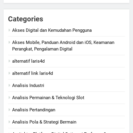
Categories
Akses Digital dan Kemudahan Pengguna
Akses Mobile, Panduan Android dan iOS, Keamanan
Perangkat, Pengalaman Digital
alternatif laris4d
alternatif link laris4d
Analisis Industri
Analisis Permainan & Teknologi Slot
Analisis Pertandingan
Analisis Pola & Strategi Bermain