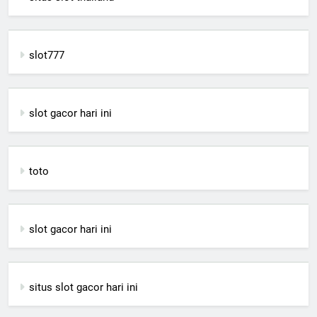
slot777
slot gacor hari ini
toto
slot gacor hari ini
situs slot gacor hari ini