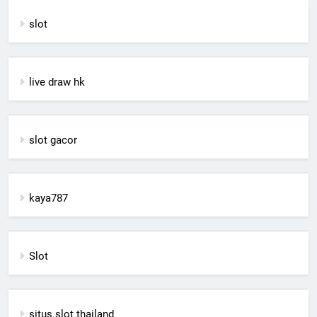
slot
live draw hk
slot gacor
kaya787
Slot
situs slot thailand