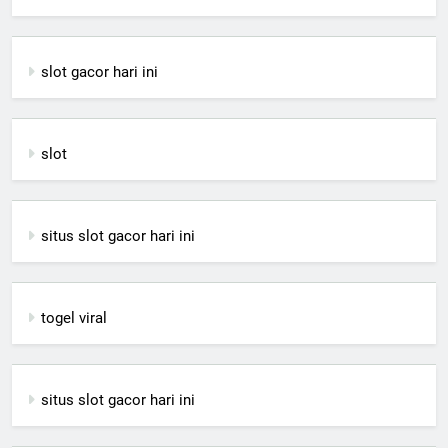
slot gacor hari ini
slot
situs slot gacor hari ini
togel viral
situs slot gacor hari ini