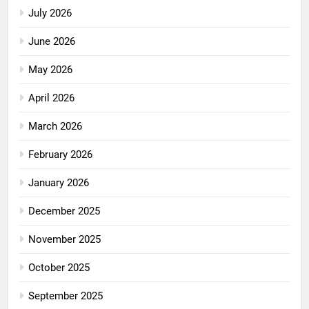
July 2026
June 2026
May 2026
April 2026
March 2026
February 2026
January 2026
December 2025
November 2025
October 2025
September 2025