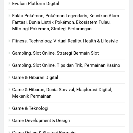
Evolusi Platform Digital
Fakta Pokémon, Pokémon Legendaris, Keunikan Alam
Fantasi, Dunia Listrik Pokémon, Ekosistem Pulau,
Mitologi Pokémon, Strategi Pertarungan
Fitness, Technology, Virtual Reality, Health & Lifestyle
Gambling, Slot Online, Strategi Bermain Slot
Gambling, Slot Online, Tips dan Trik, Permainan Kasino
Game & Hiburan Digital
Game & Hiburan, Dunia Survival, Eksplorasi Digital,
Mekanik Permainan
Game & Teknologi
Game Development & Design
Game Online & Strategi Bermain