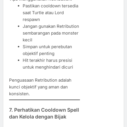
Pastikan cooldown tersedia
saat Turtle atau Lord
respawn
Jangan gunakan Retribution
sembarangan pada monster
kecil
Simpan untuk perebutan
objektif penting
Hit terakhir harus presisi
untuk menghindari dicuri
Penguasaan Retribution adalah
kunci objektif yang aman dan
konsisten.
7. Perhatikan Cooldown Spell
dan Kelola dengan Bijak