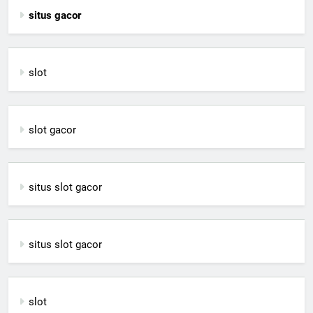
situs gacor
slot
slot gacor
situs slot gacor
situs slot gacor
slot