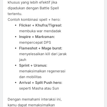
khusus yang lebih efektif jika
dipadukan dengan Battle Spell
tertentu.
Contoh kombinasi spell + hero:
Flicker + Khufra/Tigreal:
membuka war mendadak
Inspire + Marksman:
mempercepat DPS
Flameshot + Mage burst:
menyelesaikan kill dari jarak
jauh
Sprint + Uranus:
memaksimalkan regenerasi
dan mobilitas
Arrival + Split Push hero:
seperti Masha atau Sun
Dengan memahami interaksi ini,
kamu dapat memaksimalkan