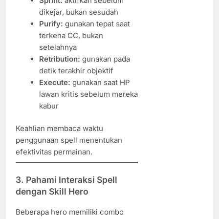
Sprint:
aktifkan sebelum
dikejar, bukan sesudah
Purify:
gunakan tepat saat
terkena CC, bukan
setelahnya
Retribution:
gunakan pada
detik terakhir objektif
Execute:
gunakan saat HP
lawan kritis sebelum mereka
kabur
Keahlian membaca waktu
penggunaan spell menentukan
efektivitas permainan.
3. Pahami Interaksi Spell
dengan Skill Hero
Beberapa hero memiliki combo