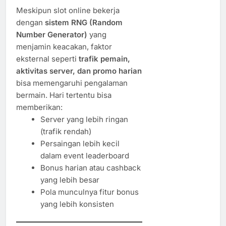
Meskipun slot online bekerja
dengan
sistem RNG (Random
Number Generator)
yang
menjamin keacakan, faktor
eksternal seperti
trafik pemain,
aktivitas server, dan promo harian
bisa memengaruhi pengalaman
bermain. Hari tertentu bisa
memberikan:
Server yang lebih ringan
(trafik rendah)
Persaingan lebih kecil
dalam event leaderboard
Bonus harian atau cashback
yang lebih besar
Pola munculnya fitur bonus
yang lebih konsisten