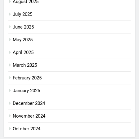
August 2025
July 2025
June 2025
May 2025
April 2025
March 2025
February 2025
January 2025
December 2024
November 2024
October 2024