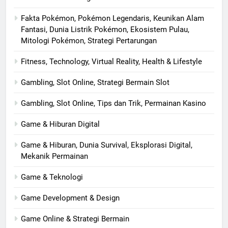
Fakta Pokémon, Pokémon Legendaris, Keunikan Alam
Fantasi, Dunia Listrik Pokémon, Ekosistem Pulau,
Mitologi Pokémon, Strategi Pertarungan
Fitness, Technology, Virtual Reality, Health & Lifestyle
Gambling, Slot Online, Strategi Bermain Slot
Gambling, Slot Online, Tips dan Trik, Permainan Kasino
Game & Hiburan Digital
Game & Hiburan, Dunia Survival, Eksplorasi Digital,
Mekanik Permainan
Game & Teknologi
Game Development & Design
Game Online & Strategi Bermain