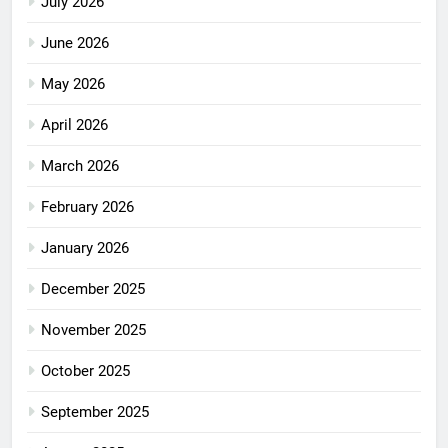
July 2026
June 2026
May 2026
April 2026
March 2026
February 2026
January 2026
December 2025
November 2025
October 2025
September 2025