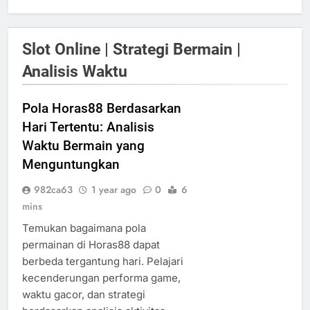
Slot Online | Strategi Bermain |
Analisis Waktu
Pola Horas88 Berdasarkan
Hari Tertentu: Analisis
Waktu Bermain yang
Menguntungkan
982ca63
1 year ago
0
6
mins
Temukan bagaimana pola
permainan di Horas88 dapat
berbeda tergantung hari. Pelajari
kecenderungan performa game,
waktu gacor, dan strategi