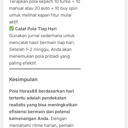
Terapkan pola seperti 10 turbo + 10
manual atau 20 auto + 10 buy spin
untuk melihat kapan fitur mulai
aktif.
Catat Pola Tiap Hari
Gunakan jurnal sederhana untuk
mencatat hasil bermain tiap hari.
Setelah 1–2 minggu, Anda akan
menemukan pola pribadi yang
paling efektif.
Kesimpulan
Pola Horas88 berdasarkan hari
tertentu adalah pendekatan
realistis yang bisa meningkatkan
efisiensi bermain dan potensi
kemenangan Anda.
Dengan
memahami ritme harian, pemain