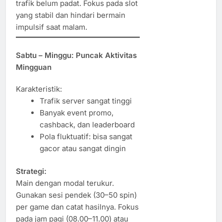
trafik belum padat. Fokus pada slot
yang stabil dan hindari bermain
impulsif saat malam.
Sabtu – Minggu: Puncak Aktivitas
Mingguan
Karakteristik:
Trafik server sangat tinggi
Banyak event promo,
cashback, dan leaderboard
Pola fluktuatif: bisa sangat
gacor atau sangat dingin
Strategi:
Main dengan modal terukur.
Gunakan sesi pendek (30–50 spin)
per game dan catat hasilnya. Fokus
pada jam pagi (08.00–11.00) atau