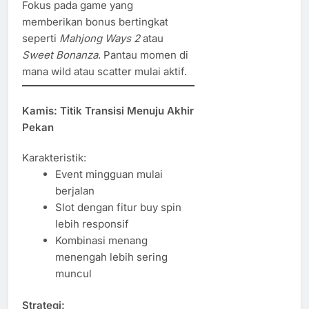
Fokus pada game yang
memberikan bonus bertingkat
seperti
Mahjong Ways 2
atau
Sweet Bonanza
. Pantau momen di
mana wild atau scatter mulai aktif.
Kamis: Titik Transisi Menuju Akhir
Pekan
Karakteristik:
Event mingguan mulai
berjalan
Slot dengan fitur buy spin
lebih responsif
Kombinasi menang
menengah lebih sering
muncul
Strategi: