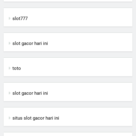
slot777
slot gacor hari ini
toto
slot gacor hari ini
situs slot gacor hari ini