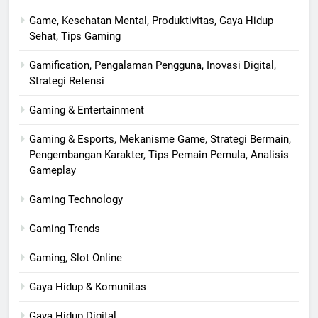
Game, Kesehatan Mental, Produktivitas, Gaya Hidup
Sehat, Tips Gaming
Gamification, Pengalaman Pengguna, Inovasi Digital,
Strategi Retensi
Gaming & Entertainment
Gaming & Esports, Mekanisme Game, Strategi Bermain,
Pengembangan Karakter, Tips Pemain Pemula, Analisis
Gameplay
Gaming Technology
Gaming Trends
Gaming, Slot Online
Gaya Hidup & Komunitas
Gaya Hidup Digital