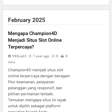
February 2025
Mengapa Champion4D
Menjadi Situs Slot Online
Terpercaya?
982ca63
1 year ago
0
8
mins
Champion4D menjadi situs slot
online terpercaya dengan beragam
fitur keamanan, pelayanan
pelanggan yang responsif, dan
pilihan permainan terbaik.
Temukan mengapa situs ini layak
untuk dipilih sebagai platform
perjudian favorit Anda.