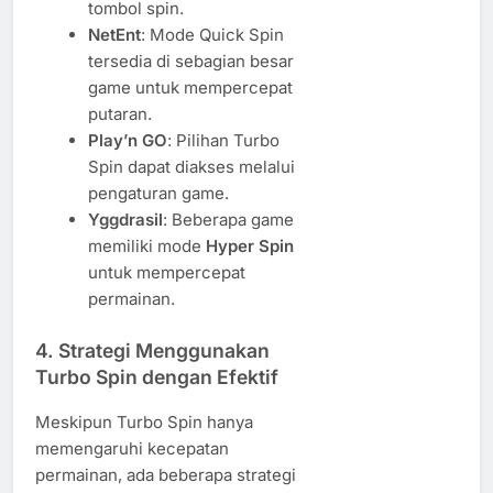
tombol spin.
NetEnt
: Mode Quick Spin
tersedia di sebagian besar
game untuk mempercepat
putaran.
Play’n GO
: Pilihan Turbo
Spin dapat diakses melalui
pengaturan game.
Yggdrasil
: Beberapa game
memiliki mode
Hyper Spin
untuk mempercepat
permainan.
4. Strategi Menggunakan
Turbo Spin dengan Efektif
Meskipun Turbo Spin hanya
memengaruhi kecepatan
permainan, ada beberapa strategi