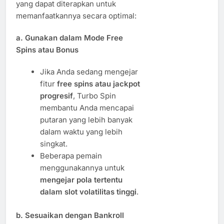
yang dapat diterapkan untuk
memanfaatkannya secara optimal:
a. Gunakan dalam Mode Free
Spins atau Bonus
Jika Anda sedang mengejar
fitur
free spins atau jackpot
progresif
, Turbo Spin
membantu Anda mencapai
putaran yang lebih banyak
dalam waktu yang lebih
singkat.
Beberapa pemain
menggunakannya untuk
mengejar pola tertentu
dalam slot volatilitas tinggi
.
b. Sesuaikan dengan Bankroll