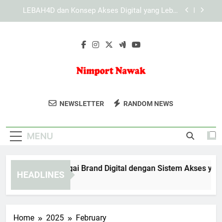
Skip
EDWINSLOT sebagai Platform Digital dengan
to
Sistem yang Praktis
content
LEBAH4D sebagai Platform Digital dengan Sistem
yang Praktis
EDWINSLOT sebagai Brand Digital dengan Sistem
Akses yang Terstruktur
LEBAH4D dan Konsep Akses Digital yang Lebih
Terstruktur
Nimport Nawak
Temukan Gaya Hidup Dan Hiburan
EDWINSLOT sebagai Platform Digital dengan
NEWSLETTER
RANDOM NEWS
Sistem yang Praktis
Prancis Di Nimport Nawak. Blog
LEBAH4D sebagai Platform Digital dengan Sistem
Inspiratif Untuk Pecinta Budaya Prancis.
yang Praktis
MENU
WINSLOT sebagai Brand Digital dengan Sistem Akses yang Ter
HEADLINES
Weeks Ago
Home
2025
February