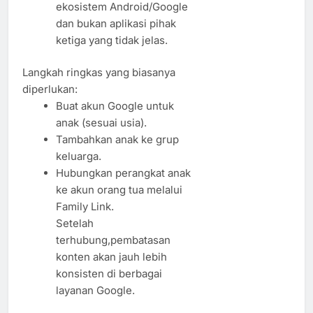
ekosistem Android/Google
dan bukan aplikasi pihak
ketiga yang tidak jelas.
Langkah ringkas yang biasanya
diperlukan:
Buat akun Google untuk
anak (sesuai usia).
Tambahkan anak ke grup
keluarga.
Hubungkan perangkat anak
ke akun orang tua melalui
Family Link.
Setelah
terhubung,pembatasan
konten akan jauh lebih
konsisten di berbagai
layanan Google.