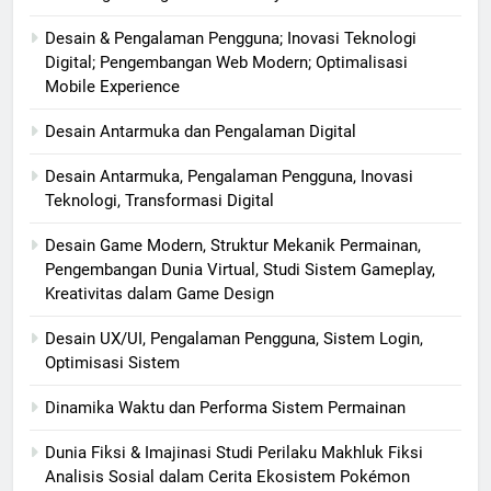
Desain & Pengalaman Pengguna; Inovasi Teknologi
Digital; Pengembangan Web Modern; Optimalisasi
Mobile Experience
Desain Antarmuka dan Pengalaman Digital
Desain Antarmuka, Pengalaman Pengguna, Inovasi
Teknologi, Transformasi Digital
Desain Game Modern, Struktur Mekanik Permainan,
Pengembangan Dunia Virtual, Studi Sistem Gameplay,
Kreativitas dalam Game Design
Desain UX/UI, Pengalaman Pengguna, Sistem Login,
Optimisasi Sistem
Dinamika Waktu dan Performa Sistem Permainan
Dunia Fiksi & Imajinasi Studi Perilaku Makhluk Fiksi
Analisis Sosial dalam Cerita Ekosistem Pokémon