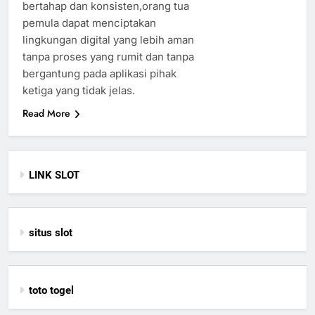
bertahap dan konsisten,orang tua
pemula dapat menciptakan
lingkungan digital yang lebih aman
tanpa proses yang rumit dan tanpa
bergantung pada aplikasi pihak
ketiga yang tidak jelas.
Read More
LINK SLOT
situs slot
toto togel