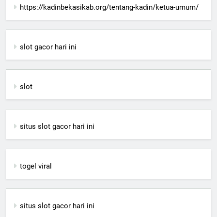
https://kadinbekasikab.org/tentang-kadin/ketua-umum/
slot gacor hari ini
slot
situs slot gacor hari ini
togel viral
situs slot gacor hari ini