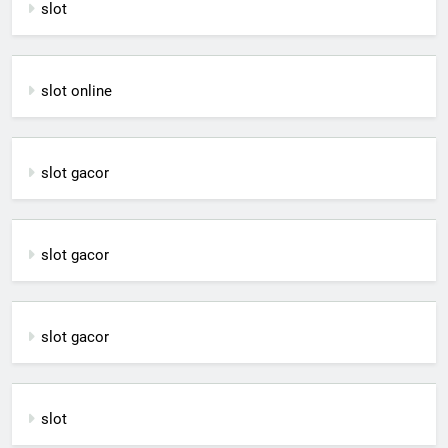
slot
slot online
slot gacor
slot gacor
slot gacor
slot