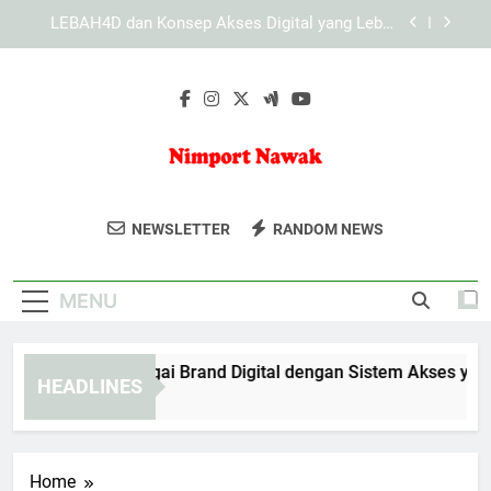
Skip
EDWINSLOT sebagai Platform Digital dengan
to
Sistem yang Praktis
content
LEBAH4D sebagai Platform Digital dengan Sistem
yang Praktis
EDWINSLOT sebagai Brand Digital dengan Sistem
Akses yang Terstruktur
LEBAH4D dan Konsep Akses Digital yang Lebih
Terstruktur
Nimport Nawak
Temukan Gaya Hidup Dan Hiburan
EDWINSLOT sebagai Platform Digital dengan
NEWSLETTER
RANDOM NEWS
Sistem yang Praktis
Prancis Di Nimport Nawak. Blog
LEBAH4D sebagai Platform Digital dengan Sistem
Inspiratif Untuk Pecinta Budaya Prancis.
yang Praktis
MENU
WINSLOT sebagai Brand Digital dengan Sistem Akses yang Ter
HEADLINES
Weeks Ago
Home