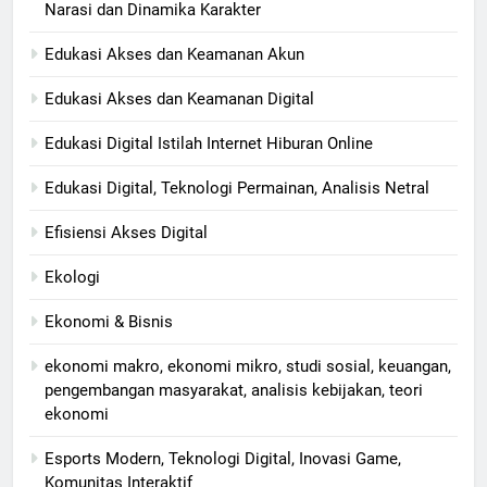
Narasi dan Dinamika Karakter
Edukasi Akses dan Keamanan Akun
Edukasi Akses dan Keamanan Digital
Edukasi Digital Istilah Internet Hiburan Online
Edukasi Digital, Teknologi Permainan, Analisis Netral
Efisiensi Akses Digital
Ekologi
Ekonomi & Bisnis
ekonomi makro, ekonomi mikro, studi sosial, keuangan,
pengembangan masyarakat, analisis kebijakan, teori
ekonomi
Esports Modern, Teknologi Digital, Inovasi Game,
Komunitas Interaktif