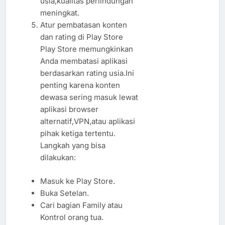
usia,kualitas perlindungan
meningkat.
Atur pembatasan konten
dan rating di Play Store
Play Store memungkinkan
Anda membatasi aplikasi
berdasarkan rating usia.Ini
penting karena konten
dewasa sering masuk lewat
aplikasi browser
alternatif,VPN,atau aplikasi
pihak ketiga tertentu.
Langkah yang bisa
dilakukan:
Masuk ke Play Store.
Buka Setelan.
Cari bagian Family atau
Kontrol orang tua.