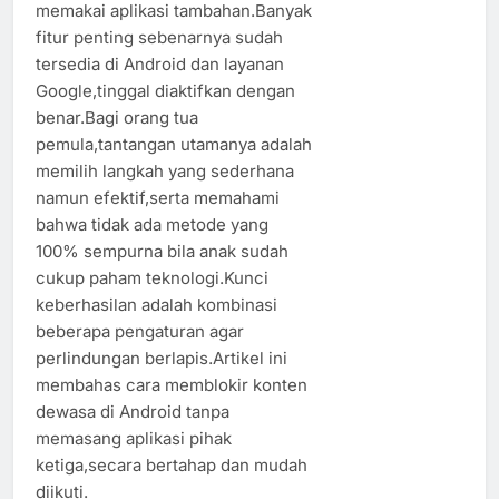
memakai aplikasi tambahan.Banyak
fitur penting sebenarnya sudah
tersedia di Android dan layanan
Google,tinggal diaktifkan dengan
benar.Bagi orang tua
pemula,tantangan utamanya adalah
memilih langkah yang sederhana
namun efektif,serta memahami
bahwa tidak ada metode yang
100% sempurna bila anak sudah
cukup paham teknologi.Kunci
keberhasilan adalah kombinasi
beberapa pengaturan agar
perlindungan berlapis.Artikel ini
membahas cara memblokir konten
dewasa di Android tanpa
memasang aplikasi pihak
ketiga,secara bertahap dan mudah
diikuti.