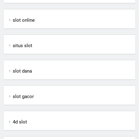
slot online
situs slot
slot dana
slot gacor
4d slot