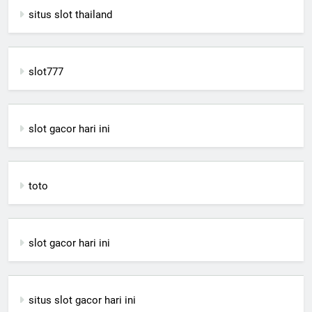
situs slot thailand
slot777
slot gacor hari ini
toto
slot gacor hari ini
situs slot gacor hari ini