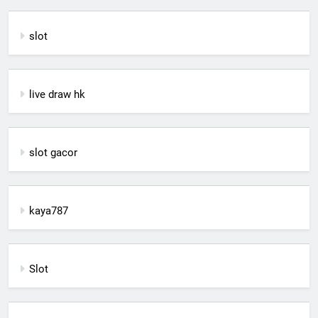
slot
live draw hk
slot gacor
kaya787
Slot