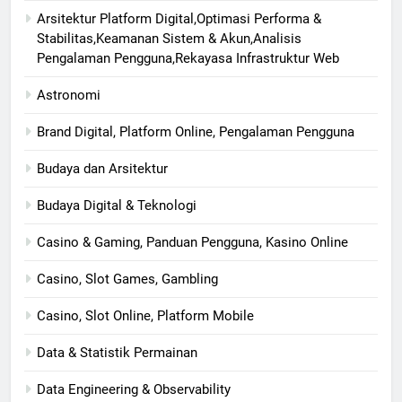
Arsitektur Platform Digital,Optimasi Performa &
Stabilitas,Keamanan Sistem & Akun,Analisis
Pengalaman Pengguna,Rekayasa Infrastruktur Web
Astronomi
Brand Digital, Platform Online, Pengalaman Pengguna
Budaya dan Arsitektur
Budaya Digital & Teknologi
Casino & Gaming, Panduan Pengguna, Kasino Online
Casino, Slot Games, Gambling
Casino, Slot Online, Platform Mobile
Data & Statistik Permainan
Data Engineering & Observability