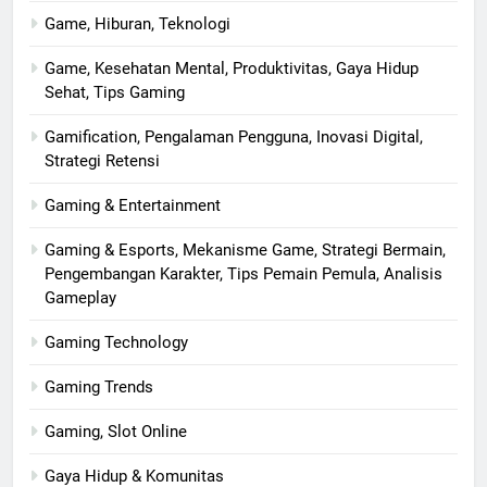
Game, Hiburan, Teknologi
Game, Kesehatan Mental, Produktivitas, Gaya Hidup
Sehat, Tips Gaming
Gamification, Pengalaman Pengguna, Inovasi Digital,
Strategi Retensi
Gaming & Entertainment
Gaming & Esports, Mekanisme Game, Strategi Bermain,
Pengembangan Karakter, Tips Pemain Pemula, Analisis
Gameplay
Gaming Technology
Gaming Trends
Gaming, Slot Online
Gaya Hidup & Komunitas