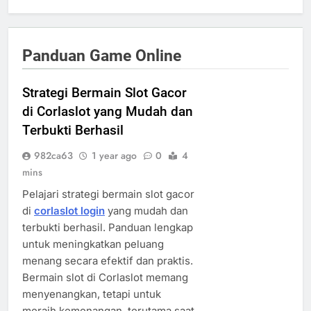
Panduan Game Online
Strategi Bermain Slot Gacor
di Corlaslot yang Mudah dan
Terbukti Berhasil
982ca63
1 year ago
0
4
mins
Pelajari strategi bermain slot gacor
di
corlaslot login
yang mudah dan
terbukti berhasil. Panduan lengkap
untuk meningkatkan peluang
menang secara efektif dan praktis.
Bermain slot di Corlaslot memang
menyenangkan, tetapi untuk
meraih kemenangan, terutama saat