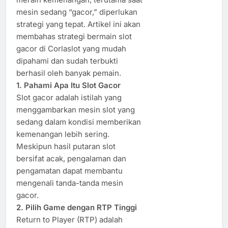
mesin sedang “gacor,” diperlukan
strategi yang tepat. Artikel ini akan
membahas strategi bermain slot
gacor di Corlaslot yang mudah
dipahami dan sudah terbukti
berhasil oleh banyak pemain.
1. Pahami Apa Itu Slot Gacor
Slot gacor adalah istilah yang
menggambarkan mesin slot yang
sedang dalam kondisi memberikan
kemenangan lebih sering.
Meskipun hasil putaran slot
bersifat acak, pengalaman dan
pengamatan dapat membantu
mengenali tanda-tanda mesin
gacor.
2. Pilih Game dengan RTP Tinggi
Return to Player (RTP) adalah