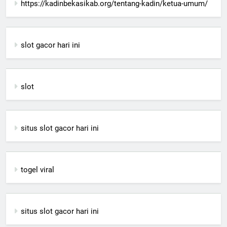
https://kadinbekasikab.org/tentang-kadin/ketua-umum/
slot gacor hari ini
slot
situs slot gacor hari ini
togel viral
situs slot gacor hari ini