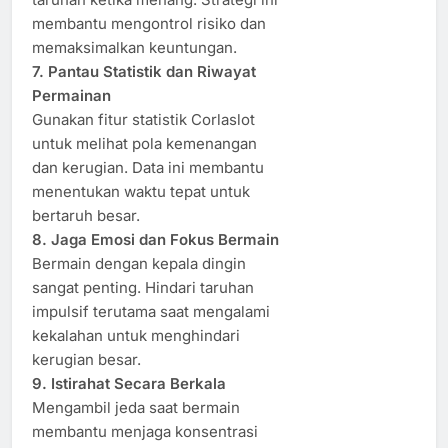
membantu mengontrol risiko dan
memaksimalkan keuntungan.
7. Pantau Statistik dan Riwayat
Permainan
Gunakan fitur statistik Corlaslot
untuk melihat pola kemenangan
dan kerugian. Data ini membantu
menentukan waktu tepat untuk
bertaruh besar.
8. Jaga Emosi dan Fokus Bermain
Bermain dengan kepala dingin
sangat penting. Hindari taruhan
impulsif terutama saat mengalami
kekalahan untuk menghindari
kerugian besar.
9. Istirahat Secara Berkala
Mengambil jeda saat bermain
membantu menjaga konsentrasi