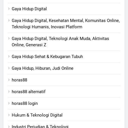
Gaya Hidup Digital
Gaya Hidup Digital, Kesehatan Mental, Komunitas Online,
Teknologi Humanis, Inovasi Platform
Gaya Hidup Digital, Teknologi Anak Muda, Aktivitas
Online, Generasi Z
Gaya Hidup Sehat & Kebugaran Tubuh
Gaya Hidup, Hiburan, Judi Online
horas88
horas88 alternatif
horas88 login
Hukum & Teknologi Digital
Industri Perjudian & Teknologi