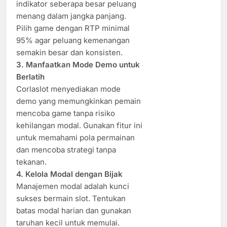
indikator seberapa besar peluang
menang dalam jangka panjang.
Pilih game dengan RTP minimal
95% agar peluang kemenangan
semakin besar dan konsisten.
3. Manfaatkan Mode Demo untuk
Berlatih
Corlaslot menyediakan mode
demo yang memungkinkan pemain
mencoba game tanpa risiko
kehilangan modal. Gunakan fitur ini
untuk memahami pola permainan
dan mencoba strategi tanpa
tekanan.
4. Kelola Modal dengan Bijak
Manajemen modal adalah kunci
sukses bermain slot. Tentukan
batas modal harian dan gunakan
taruhan kecil untuk memulai.