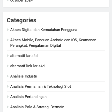
October 2024
Categories
Akses Digital dan Kemudahan Pengguna
Akses Mobile, Panduan Android dan iOS, Keamanan
Perangkat, Pengalaman Digital
alternatif laris4d
alternatif link laris4d
Analisis Industri
Analisis Permainan & Teknologi Slot
Analisis Pertandingan
Analisis Pola & Strategi Bermain