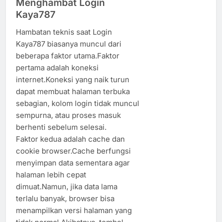
Menghambat Login
Kaya787
Hambatan teknis saat Login
Kaya787 biasanya muncul dari
beberapa faktor utama.Faktor
pertama adalah koneksi
internet.Koneksi yang naik turun
dapat membuat halaman terbuka
sebagian, kolom login tidak muncul
sempurna, atau proses masuk
berhenti sebelum selesai.
Faktor kedua adalah cache dan
cookie browser.Cache berfungsi
menyimpan data sementara agar
halaman lebih cepat
dimuat.Namun, jika data lama
terlalu banyak, browser bisa
menampilkan versi halaman yang