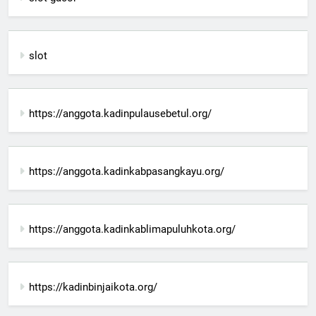
slot
https://anggota.kadinpulausebetul.org/
https://anggota.kadinkabpasangkayu.org/
https://anggota.kadinkablimapuluhkota.org/
https://kadinbinjaikota.org/