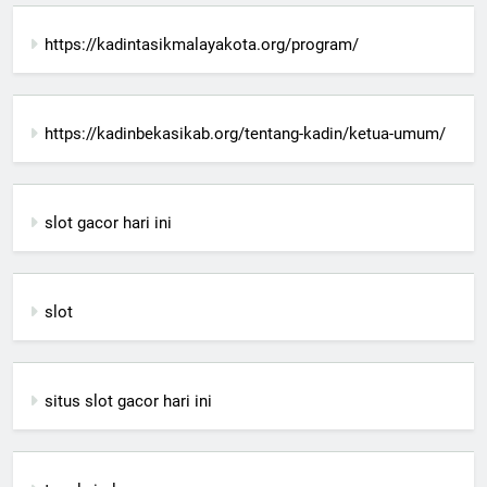
https://kadintasikmalayakota.org/program/
https://kadinbekasikab.org/tentang-kadin/ketua-umum/
slot gacor hari ini
slot
situs slot gacor hari ini