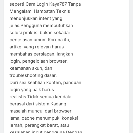
seperti Cara Login Kaya787 Tanpa
Mengalami Hambatan Teknis
menunjukkan intent yang
jelas.Pengguna membutuhkan
solusi praktis, bukan sekadar
penjelasan umum.Karena itu,
artikel yang relevan harus
membahas persiapan, langkah
login, pengelolaan browser,
keamanan akun, dan
troubleshooting dasar.
Dari sisi keahlian konten, panduan
login yang baik harus
realistis.Tidak semua kendala
berasal dari sistem.Kadang
masalah muncul dari browser
lama, cache menumpuk, koneksi
lemah, perangkat berat, atau
kesalahan input pengguna.Dengan