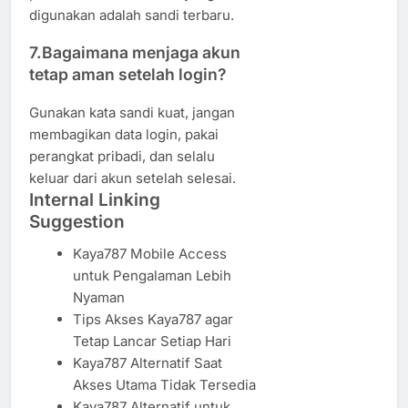
digunakan adalah sandi terbaru.
7.Bagaimana menjaga akun
tetap aman setelah login?
Gunakan kata sandi kuat, jangan
membagikan data login, pakai
perangkat pribadi, dan selalu
keluar dari akun setelah selesai.
Internal Linking
Suggestion
Kaya787 Mobile Access
untuk Pengalaman Lebih
Nyaman
Tips Akses Kaya787 agar
Tetap Lancar Setiap Hari
Kaya787 Alternatif Saat
Akses Utama Tidak Tersedia
Kaya787 Alternatif untuk