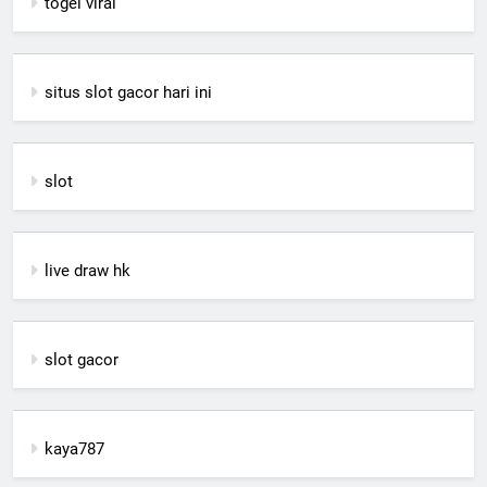
togel viral
situs slot gacor hari ini
slot
live draw hk
slot gacor
kaya787