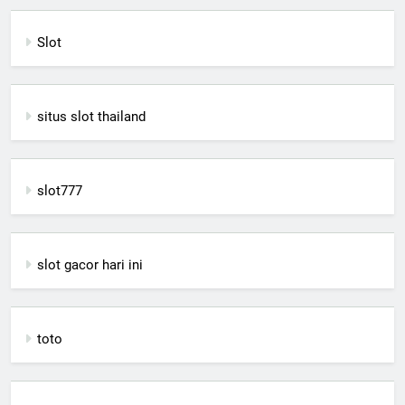
Slot
situs slot thailand
slot777
slot gacor hari ini
toto