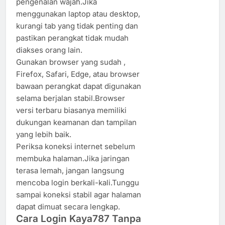
pengenalan wajah.Jika
menggunakan laptop atau desktop,
kurangi tab yang tidak penting dan
pastikan perangkat tidak mudah
diakses orang lain.
Gunakan browser yang sudah ,
Firefox, Safari, Edge, atau browser
bawaan perangkat dapat digunakan
selama berjalan stabil.Browser
versi terbaru biasanya memiliki
dukungan keamanan dan tampilan
yang lebih baik.
Periksa koneksi internet sebelum
membuka halaman.Jika jaringan
terasa lemah, jangan langsung
mencoba login berkali-kali.Tunggu
sampai koneksi stabil agar halaman
dapat dimuat secara lengkap.
Cara Login Kaya787 Tanpa