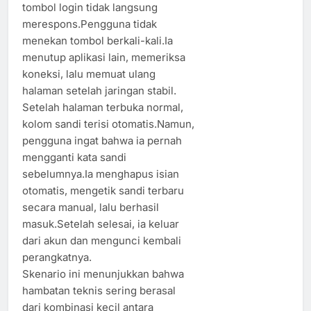
tombol login tidak langsung
merespons.Pengguna tidak
menekan tombol berkali-kali.Ia
menutup aplikasi lain, memeriksa
koneksi, lalu memuat ulang
halaman setelah jaringan stabil.
Setelah halaman terbuka normal,
kolom sandi terisi otomatis.Namun,
pengguna ingat bahwa ia pernah
mengganti kata sandi
sebelumnya.Ia menghapus isian
otomatis, mengetik sandi terbaru
secara manual, lalu berhasil
masuk.Setelah selesai, ia keluar
dari akun dan mengunci kembali
perangkatnya.
Skenario ini menunjukkan bahwa
hambatan teknis sering berasal
dari kombinasi kecil antara