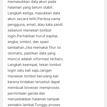
memasukkan data akun pada
halaman yang belum stabil.
Langkah ketiga, masukkan data
akun secara teliti.Periksa nama
pengguna, email, atau kata sandi
sebelum menekan tombol
login.Perhatikan huruf kapital,
angka, simbol, dan spasi
tambahan.Jika memakai fitur isi
otomatis, pastikan data yang
muncul adalah informasi terbaru.
Langkah keempat, tekan tombol
login satu kali saja.Jangan
menekan tombol berulang kali
karena tindakan tersebut dapat
membuat browser memproses
permintaan ganda dan
menyebabkan halaman tampak
semakin lambat.Tunggu proses