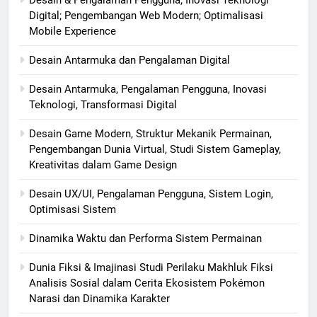
Digital; Pengembangan Web Modern; Optimalisasi
Mobile Experience
Desain Antarmuka dan Pengalaman Digital
Desain Antarmuka, Pengalaman Pengguna, Inovasi
Teknologi, Transformasi Digital
Desain Game Modern, Struktur Mekanik Permainan,
Pengembangan Dunia Virtual, Studi Sistem Gameplay,
Kreativitas dalam Game Design
Desain UX/UI, Pengalaman Pengguna, Sistem Login,
Optimisasi Sistem
Dinamika Waktu dan Performa Sistem Permainan
Dunia Fiksi & Imajinasi Studi Perilaku Makhluk Fiksi
Analisis Sosial dalam Cerita Ekosistem Pokémon
Narasi dan Dinamika Karakter