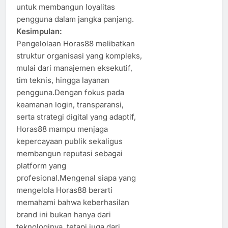
untuk membangun loyalitas
pengguna dalam jangka panjang.
Kesimpulan:
Pengelolaan Horas88 melibatkan
struktur organisasi yang kompleks,
mulai dari manajemen eksekutif,
tim teknis, hingga layanan
pengguna.Dengan fokus pada
keamanan login, transparansi,
serta strategi digital yang adaptif,
Horas88 mampu menjaga
kepercayaan publik sekaligus
membangun reputasi sebagai
platform yang
profesional.Mengenal siapa yang
mengelola Horas88 berarti
memahami bahwa keberhasilan
brand ini bukan hanya dari
teknologinya, tetapi juga dari