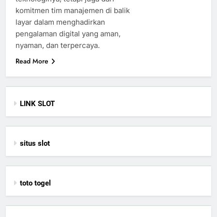
komitmen tim manajemen di balik
layar dalam menghadirkan
pengalaman digital yang aman,
nyaman, dan terpercaya.
Read More
LINK SLOT
situs slot
toto togel