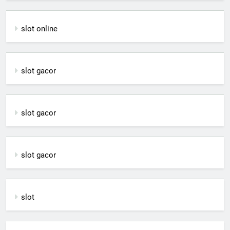
slot online
slot gacor
slot gacor
slot gacor
slot