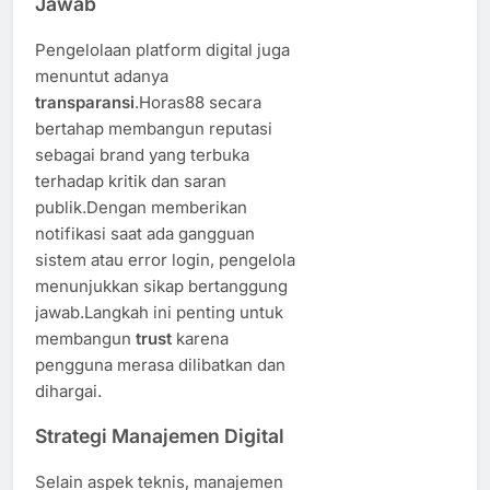
Jawab
Pengelolaan platform digital juga
menuntut adanya
transparansi
.Horas88 secara
bertahap membangun reputasi
sebagai brand yang terbuka
terhadap kritik dan saran
publik.Dengan memberikan
notifikasi saat ada gangguan
sistem atau error login, pengelola
menunjukkan sikap bertanggung
jawab.Langkah ini penting untuk
membangun
trust
karena
pengguna merasa dilibatkan dan
dihargai.
Strategi Manajemen Digital
Selain aspek teknis, manajemen