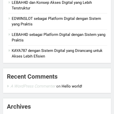
LEBAH4D dan Konsep Akses Digital yang Lebih
Terstruktur
EDWINSLOT sebagai Platform Digital dengan Sistem
yang Praktis
LEBAH4D sebagai Platform Digital dengan Sistem yang
Praktis
KAYA787 dengan Sistem Digital yang Dirancang untuk
Akses Lebih Efisien
Recent Comments
A WordPress Commenter
on
Hello world!
Archives