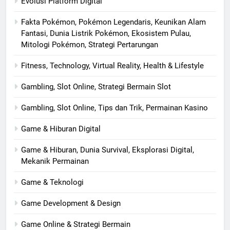
Evolusi Platform Digital
Fakta Pokémon, Pokémon Legendaris, Keunikan Alam
Fantasi, Dunia Listrik Pokémon, Ekosistem Pulau,
Mitologi Pokémon, Strategi Pertarungan
Fitness, Technology, Virtual Reality, Health & Lifestyle
Gambling, Slot Online, Strategi Bermain Slot
Gambling, Slot Online, Tips dan Trik, Permainan Kasino
Game & Hiburan Digital
Game & Hiburan, Dunia Survival, Eksplorasi Digital,
Mekanik Permainan
Game & Teknologi
Game Development & Design
Game Online & Strategi Bermain