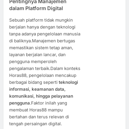
Pentingnya Manajemen
dalam Platform Digital
Sebuah platform tidak mungkin
berjalan hanya dengan teknologi
tanpa adanya pengelolaan manusia
di baliknya.Manajemen bertugas
memastikan sistem tetap aman,
layanan berjalan lancar, dan
pengguna memperoleh
pengalaman terbaik.Dalam konteks
Horas88, pengelolaan mencakup
berbagai bidang seperti
teknologi
informasi, keamanan data,
komunikasi, hingga pelayanan
pengguna
.Faktor inilah yang
membuat Horas88 mampu
bertahan dan terus relevan di
tengah persaingan digital.