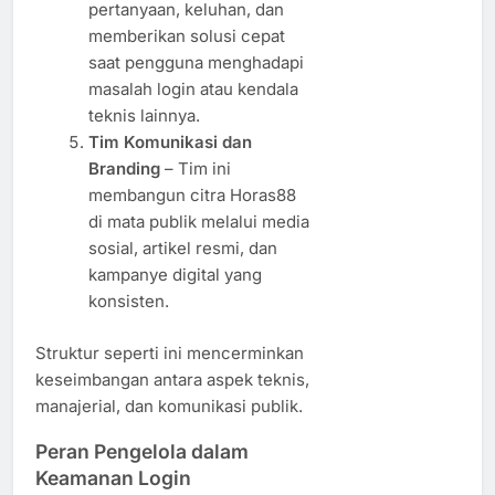
pertanyaan, keluhan, dan
memberikan solusi cepat
saat pengguna menghadapi
masalah login atau kendala
teknis lainnya.
Tim Komunikasi dan
Branding
– Tim ini
membangun citra Horas88
di mata publik melalui media
sosial, artikel resmi, dan
kampanye digital yang
konsisten.
Struktur seperti ini mencerminkan
keseimbangan antara aspek teknis,
manajerial, dan komunikasi publik.
Peran Pengelola dalam
Keamanan Login