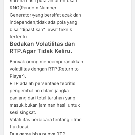
Karena hasil putaran ditentukan
RNG(Random Number
Generator)yang bersifat acak dan
independen,tidak ada pola yang
bisa “dipastikan” lewat teknik
tertentu.
Bedakan Volatilitas dan
RTP.Agar Tidak Keliru.
Banyak orang mencampuradukkan
volatilitas dengan RTP(Return to
Player).
RTP adalah persentase teoritis
pengembalian dalam jangka
panjang dari total taruhan yang
masuk,bukan jaminan hasil untuk
sesi singkat.
Volatilitas berbicara tentang ritme
fluktuasi.
Dua game bisa punya RTP