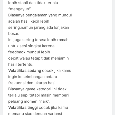
lebih stabil dan tidak terlalu
“mengayun”.
Biasanya pengalaman yang muncul
adalah hasil kecil lebih
sering,namun jarang ada lonjakan
besar.
Ini juga sering terasa lebih ramah
untuk sesi singkat karena
feedback muncul lebih
cepat,walau tetap tidak menjamin
hasil tertentu.
Volatilitas sedang
cocok jika kamu
ingin keseimbangan antara
frekuensi dan ukuran hasil.
Biasanya game kategori ini tidak
terlalu sepi tetapi masih memberi
peluang momen “naik”.
Volatilitas tinggi
cocok jika kamu
memang siap dengan variansi