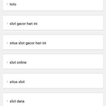
toto
slot gacor hari ini
situs slot gacor hari ini
slot online
situs slot
slot dana