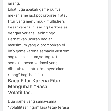
jarang.
Lihat juga apakah game punya
mekanisme jackpot progresif atau
fitur yang menumpuk multipliers
besar,karena ini sering berkorelasi
dengan variansi lebih tinggi.
Perhatikan ukuran hadiah
maksimum yang dipromosikan di
info game,karena semakin ekstrem
angka maksimum,sering kali
semakin besar variansi yang
dibutuhkan untuk “menyediakan
ruang” bagi hasil itu.
Baca Fitur Karena Fitur
Mengubah “Rasa”
Volatilitas.
Dua game yang sama-sama
“volatilitas tinggi” bisa tetap terasa