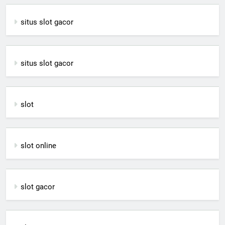
situs slot gacor
situs slot gacor
slot
slot online
slot gacor