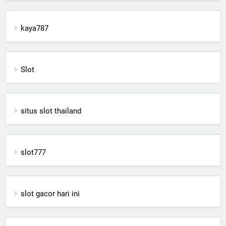
kaya787
Slot
situs slot thailand
slot777
slot gacor hari ini