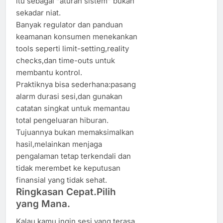
itu sebagai “aturan sistem” bukan
sekadar niat.
Banyak regulator dan panduan
keamanan konsumen menekankan
tools seperti limit-setting,reality
checks,dan time-outs untuk
membantu kontrol.
Praktiknya bisa sederhana:pasang
alarm durasi sesi,dan gunakan
catatan singkat untuk memantau
total pengeluaran hiburan.
Tujuannya bukan memaksimalkan
hasil,melainkan menjaga
pengalaman tetap terkendali dan
tidak merembet ke keputusan
finansial yang tidak sehat.
Ringkasan Cepat.Pilih
yang Mana.
Kalau kamu ingin sesi yang terasa