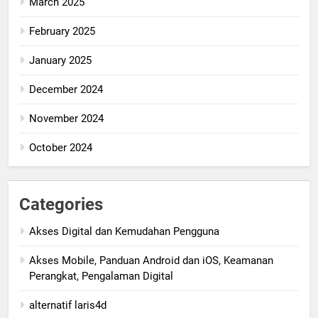
March 2025
February 2025
January 2025
December 2024
November 2024
October 2024
Categories
Akses Digital dan Kemudahan Pengguna
Akses Mobile, Panduan Android dan iOS, Keamanan
Perangkat, Pengalaman Digital
alternatif laris4d