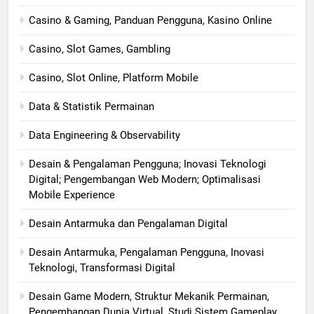
Casino & Gaming, Panduan Pengguna, Kasino Online
Casino, Slot Games, Gambling
Casino, Slot Online, Platform Mobile
Data & Statistik Permainan
Data Engineering & Observability
Desain & Pengalaman Pengguna; Inovasi Teknologi
Digital; Pengembangan Web Modern; Optimalisasi
Mobile Experience
Desain Antarmuka dan Pengalaman Digital
Desain Antarmuka, Pengalaman Pengguna, Inovasi
Teknologi, Transformasi Digital
Desain Game Modern, Struktur Mekanik Permainan,
Pengembangan Dunia Virtual, Studi Sistem Gameplay,