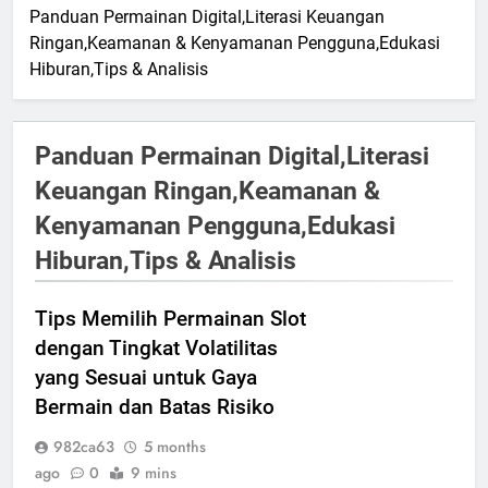
Panduan Permainan Digital,Literasi Keuangan
Ringan,Keamanan & Kenyamanan Pengguna,Edukasi
Hiburan,Tips & Analisis
Panduan Permainan Digital,Literasi
Keuangan Ringan,Keamanan &
Kenyamanan Pengguna,Edukasi
Hiburan,Tips & Analisis
Tips Memilih Permainan Slot
dengan Tingkat Volatilitas
yang Sesuai untuk Gaya
Bermain dan Batas Risiko
982ca63
5 months
ago
0
9 mins