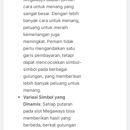
cara untuk menang yang
sangat besar. Dengan lebih
banyak cara untuk menang,
peluang untuk meraih
kemenangan juga
meningkat. Pemain tidak
perlu mengandalkan satu
garis pembayaran, tetapi
dapat mencocokkan simbol-
simbol pada berbagai
gulungan, yang memberikan
lebih banyak peluang untuk
menang.
Variasi Simbol yang
Dinamis
: Setiap putaran
pada slot Megaways bisa
memberikan hasil yang
berbeda, berkat gulungan