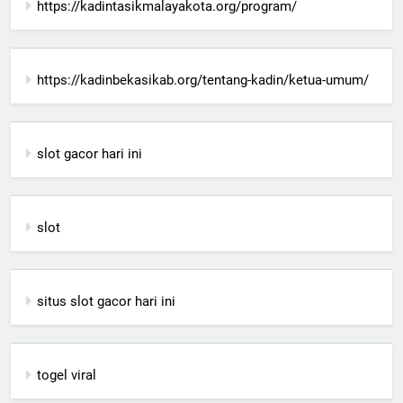
https://kadintasikmalayakota.org/program/
https://kadinbekasikab.org/tentang-kadin/ketua-umum/
slot gacor hari ini
slot
situs slot gacor hari ini
togel viral