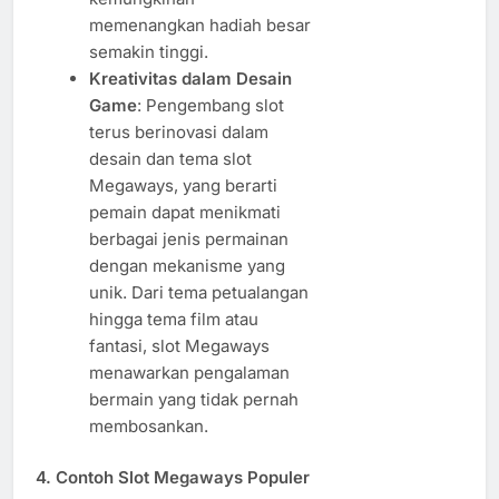
memenangkan hadiah besar
semakin tinggi.
Kreativitas dalam Desain
Game
: Pengembang slot
terus berinovasi dalam
desain dan tema slot
Megaways, yang berarti
pemain dapat menikmati
berbagai jenis permainan
dengan mekanisme yang
unik. Dari tema petualangan
hingga tema film atau
fantasi, slot Megaways
menawarkan pengalaman
bermain yang tidak pernah
membosankan.
4.
Contoh Slot Megaways Populer