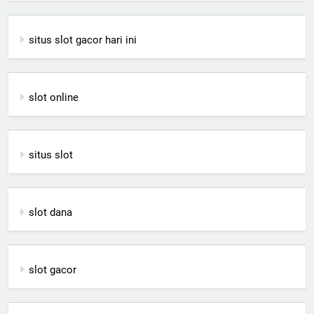
situs slot gacor hari ini
slot online
situs slot
slot dana
slot gacor