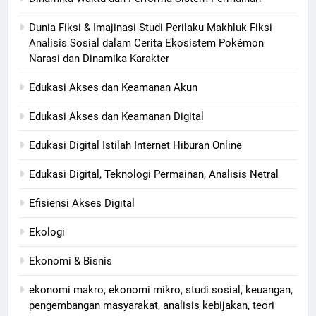
Dunia Fiksi & Imajinasi Studi Perilaku Makhluk Fiksi
Analisis Sosial dalam Cerita Ekosistem Pokémon
Narasi dan Dinamika Karakter
Edukasi Akses dan Keamanan Akun
Edukasi Akses dan Keamanan Digital
Edukasi Digital Istilah Internet Hiburan Online
Edukasi Digital, Teknologi Permainan, Analisis Netral
Efisiensi Akses Digital
Ekologi
Ekonomi & Bisnis
ekonomi makro, ekonomi mikro, studi sosial, keuangan,
pengembangan masyarakat, analisis kebijakan, teori