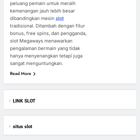
peluang pemain untuk meraih
kemenangan jauh lebih besar
dibandingkan mesin
slot
tradisional. Ditambah dengan fitur
bonus, free spins, dan pengganda,
slot Megaways menawarkan
pengalaman bermain yang tidak
hanya menyenangkan tetapi juga
sangat menguntungkan.
Read More
LINK SLOT
situs slot