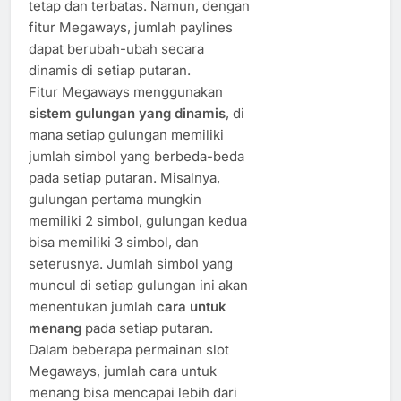
tetap dan terbatas. Namun, dengan
fitur Megaways, jumlah paylines
dapat berubah-ubah secara
dinamis di setiap putaran.
Fitur Megaways menggunakan
sistem gulungan yang dinamis
, di
mana setiap gulungan memiliki
jumlah simbol yang berbeda-beda
pada setiap putaran. Misalnya,
gulungan pertama mungkin
memiliki 2 simbol, gulungan kedua
bisa memiliki 3 simbol, dan
seterusnya. Jumlah simbol yang
muncul di setiap gulungan ini akan
menentukan jumlah
cara untuk
menang
pada setiap putaran.
Dalam beberapa permainan slot
Megaways, jumlah cara untuk
menang bisa mencapai lebih dari