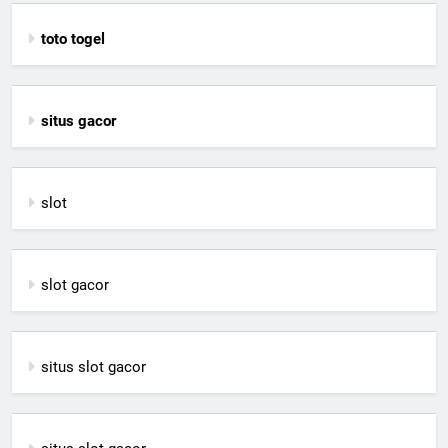
toto togel
situs gacor
slot
slot gacor
situs slot gacor