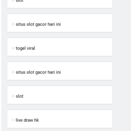
slot
situs slot gacor hari ini
togel viral
situs slot gacor hari ini
slot
live draw hk