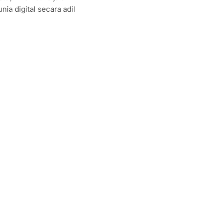
ia digital secara adil