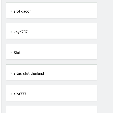
slot gacor
kaya787
Slot
situs slot thailand
slot777