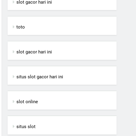
slot gacor hari ini
toto
slot gacor hari ini
situs slot gacor hari ini
slot online
situs slot