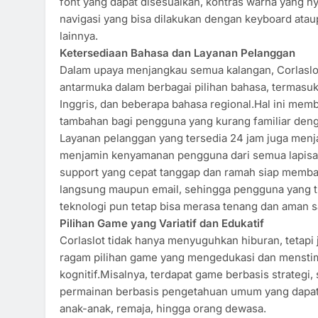
font yang dapat disesuaikan, kontras warna yang ny
navigasi yang bisa dilakukan dengan keyboard ata
lainnya.
Ketersediaan Bahasa dan Layanan Pelanggan
Dalam upaya menjangkau semua kalangan, Corlasl
antarmuka dalam berbagai pilihan bahasa, termasuk
Inggris, dan beberapa bahasa regional.Hal ini me
tambahan bagi pengguna yang kurang familiar deng
Layanan pelanggan yang tersedia 24 jam juga menja
menjamin kenyamanan pengguna dari semua lapisa
support yang cepat tanggap dan ramah siap memban
langsung maupun email, sehingga pengguna yang t
teknologi pun tetap bisa merasa tenang dan aman s
Pilihan Game yang Variatif dan Edukatif
Corlaslot tidak hanya menyuguhkan hiburan, tetapi
ragam pilihan game yang mengedukasi dan mensti
kognitif.Misalnya, terdapat game berbasis strategi, 
permainan berbasis pengetahuan umum yang dapat
anak-anak, remaja, hingga orang dewasa.