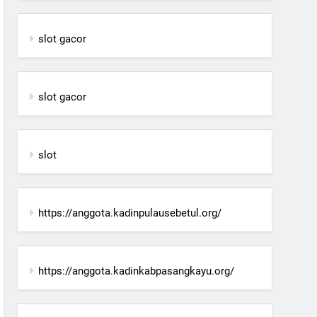
slot gacor
slot gacor
slot
https://anggota.kadinpulausebetul.org/
https://anggota.kadinkabpasangkayu.org/