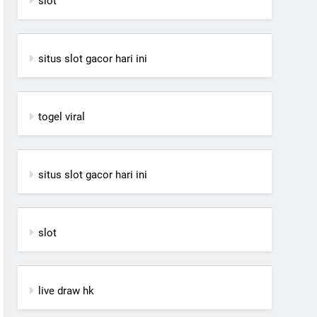
slot
situs slot gacor hari ini
togel viral
situs slot gacor hari ini
slot
live draw hk