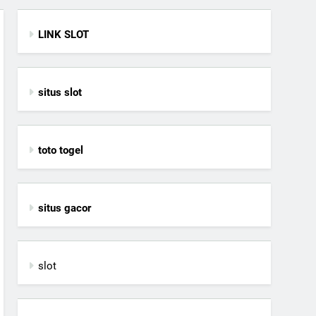
LINK SLOT
situs slot
toto togel
situs gacor
slot