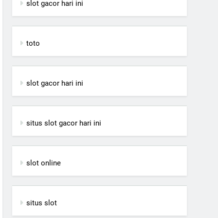
slot gacor hari ini
toto
slot gacor hari ini
situs slot gacor hari ini
slot online
situs slot