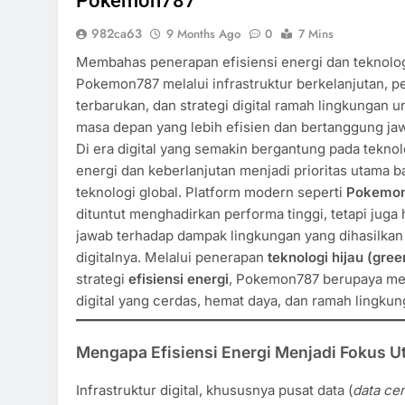
Pokemon787
982ca63
9 Months Ago
0
7 Mins
Membahas penerapan efisiensi energi dan teknologi
Pokemon787 melalui infrastruktur berkelanjutan, 
terbarukan, dan strategi digital ramah lingkungan 
masa depan yang lebih efisien dan bertanggung ja
Di era digital yang semakin bergantung pada teknolo
energi dan keberlanjutan menjadi prioritas utama 
teknologi global. Platform modern seperti
Pokemo
dituntut menghadirkan performa tinggi, tetapi juga
jawab terhadap dampak lingkungan yang dihasilkan 
digitalnya. Melalui penerapan
teknologi hijau (gre
strategi
efisiensi energi
, Pokemon787 berupaya me
digital yang cerdas, hemat daya, dan ramah lingkun
Mengapa Efisiensi Energi Menjadi Fokus
Infrastruktur digital, khususnya pusat data (
data ce