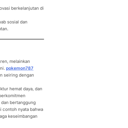
ovasi berkelanjutan di
ab sosial dan
tan.
tren, melainkan
ni.
pokemon787
an seiring dengan
ktur hemat daya, dan
 berkomitmen
u, dan bertanggung
i contoh nyata bahwa
jaga keseimbangan