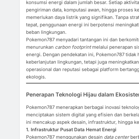
konsumsi energi dalam jumlah besar. Setiap aktivit
pengiriman data, komputasi awan, hingga proses 
memerlukan daya listrik yang signifikan. Tanpa stra
tepat, penggunaan energi ini berpotensi meningkat
beban lingkungan.
Pokemon787 menyadari tantangan ini dan berkomi
menurunkan
carbon footprint
melalui penerapan si
energi. Dengan pendekatan ini, Pokemon787 tida
keberlanjutan lingkungan, tetapi juga meningkatkan 
operasional dan reputasi sebagai platform bertang
ekologis.
Penerapan Teknologi Hijau dalam Ekosis
Pokemon787 menerapkan berbagai inovasi teknolog
menciptakan sistem digital yang efisien dan berke
ini mencakup aspek desain, infrastruktur, hingga ke
1. Infrastruktur Pusat Data Hemat Energi
Pokemon787 menggunakan desain
data center
ber