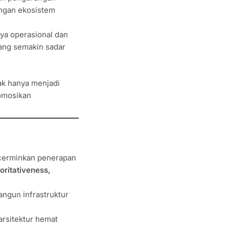
ngan ekosistem
ya operasional dan
yang semakin sadar
ak hanya menjadi
romosikan
ncerminkan penerapan
oritativeness,
gun infrastruktur
arsitektur hemat