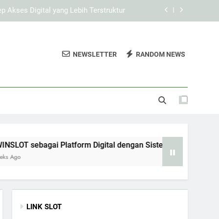
Akses Digital yang Lebih Terstruktur
m Digital dengan Sistem yang Praktis
rm Digital dengan Sistem yang Praktis
NEWSLETTER
RANDOM NEWS
dengan Sistem Akses yang Terstruktur
tif Untuk Pecinta Budaya Prancis.
Akses Digital yang Lebih Terstruktur
m Digital dengan Sistem yang Praktis
rm Digital dengan Sistem yang Praktis
ai Platform Digital dengan Sistem yang Praktis
LEBAH4
3 Weeks
LINK SLOT