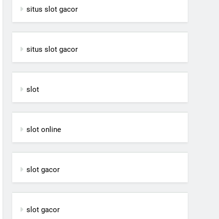
situs slot gacor
situs slot gacor
slot
slot online
slot gacor
slot gacor