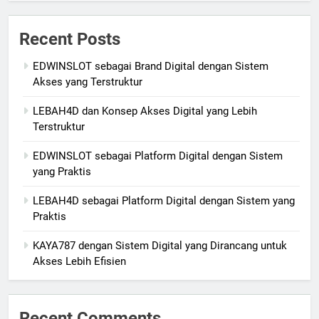
Recent Posts
EDWINSLOT sebagai Brand Digital dengan Sistem
Akses yang Terstruktur
LEBAH4D dan Konsep Akses Digital yang Lebih
Terstruktur
EDWINSLOT sebagai Platform Digital dengan Sistem
yang Praktis
LEBAH4D sebagai Platform Digital dengan Sistem yang
Praktis
KAYA787 dengan Sistem Digital yang Dirancang untuk
Akses Lebih Efisien
Recent Comments