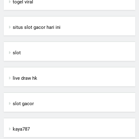
togel viral
situs slot gacor hari ini
slot
live draw hk
slot gacor
kaya787