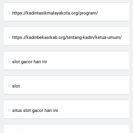
https://kadintasikmalayakota.org/program/
https://kadinbekasikab.org/tentang-kadin/ketua-umum/
slot gacor hari ini
slot
situs slot gacor hari ini