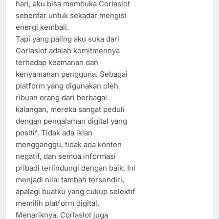
hari, aku bisa membuka Corlaslot
sebentar untuk sekadar mengisi
energi kembali.
Tapi yang paling aku suka dari
Corlaslot adalah komitmennya
terhadap keamanan dan
kenyamanan pengguna. Sebagai
platform yang digunakan oleh
ribuan orang dari berbagai
kalangan, mereka sangat peduli
dengan pengalaman digital yang
positif. Tidak ada iklan
mengganggu, tidak ada konten
negatif, dan semua informasi
pribadi terlindungi dengan baik. Ini
menjadi nilai tambah tersendiri,
apalagi buatku yang cukup selektif
memilih platform digital.
Menariknya, Corlaslot juga