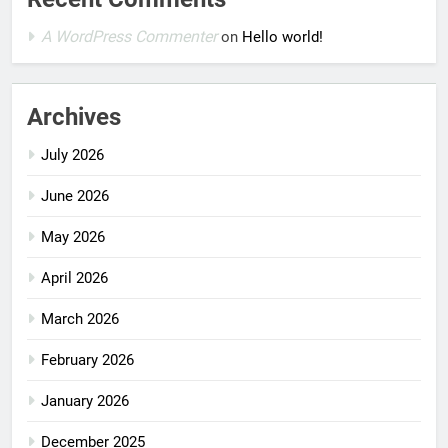
A WordPress Commenter
on
Hello world!
Archives
July 2026
June 2026
May 2026
April 2026
March 2026
February 2026
January 2026
December 2025