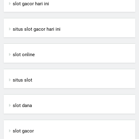
slot gacor hari ini
situs slot gacor hari ini
slot online
situs slot
slot dana
slot gacor