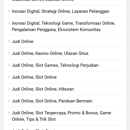
Inovasi Digital, Strategi Online, Layanan Pelanggan
Inovasi Digital, Teknologi Game, Transformasi Online,
Pengalaman Pengguna, Ekosistem Komunitas
Judi Online
Judi Online, Kasino Online, Ulasan Situs
Judi Online, Slot Games, Teknologi Perjudian
Judi Online, Slot Online
Judi Online, Slot Online, Hiburan
Judi Online, Slot Online, Panduan Bermain
Judi Online, Slot Terpercaya, Promo & Bonus, Game
Online, Tips & Trik Slot