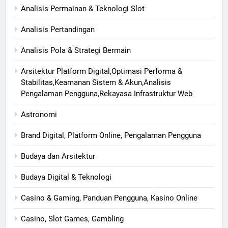
Analisis Permainan & Teknologi Slot
Analisis Pertandingan
Analisis Pola & Strategi Bermain
Arsitektur Platform Digital,Optimasi Performa &
Stabilitas,Keamanan Sistem & Akun,Analisis
Pengalaman Pengguna,Rekayasa Infrastruktur Web
Astronomi
Brand Digital, Platform Online, Pengalaman Pengguna
Budaya dan Arsitektur
Budaya Digital & Teknologi
Casino & Gaming, Panduan Pengguna, Kasino Online
Casino, Slot Games, Gambling