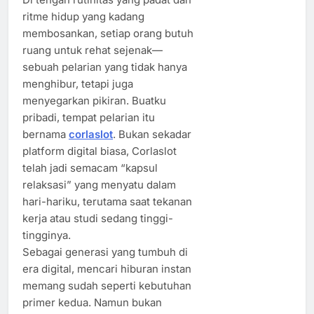
ritme hidup yang kadang
membosankan, setiap orang butuh
ruang untuk rehat sejenak—
sebuah pelarian yang tidak hanya
menghibur, tetapi juga
menyegarkan pikiran. Buatku
pribadi, tempat pelarian itu
bernama
corlaslot
. Bukan sekadar
platform digital biasa, Corlaslot
telah jadi semacam “kapsul
relaksasi” yang menyatu dalam
hari-hariku, terutama saat tekanan
kerja atau studi sedang tinggi-
tingginya.
Sebagai generasi yang tumbuh di
era digital, mencari hiburan instan
memang sudah seperti kebutuhan
primer kedua. Namun bukan