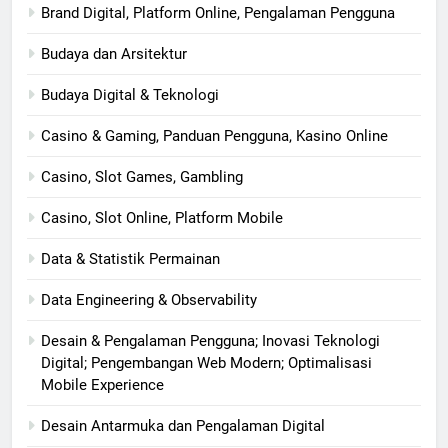
Brand Digital, Platform Online, Pengalaman Pengguna
Budaya dan Arsitektur
Budaya Digital & Teknologi
Casino & Gaming, Panduan Pengguna, Kasino Online
Casino, Slot Games, Gambling
Casino, Slot Online, Platform Mobile
Data & Statistik Permainan
Data Engineering & Observability
Desain & Pengalaman Pengguna; Inovasi Teknologi
Digital; Pengembangan Web Modern; Optimalisasi
Mobile Experience
Desain Antarmuka dan Pengalaman Digital