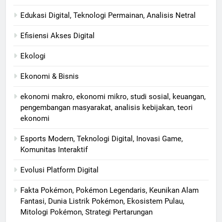
Edukasi Digital, Teknologi Permainan, Analisis Netral
Efisiensi Akses Digital
Ekologi
Ekonomi & Bisnis
ekonomi makro, ekonomi mikro, studi sosial, keuangan,
pengembangan masyarakat, analisis kebijakan, teori
ekonomi
Esports Modern, Teknologi Digital, Inovasi Game,
Komunitas Interaktif
Evolusi Platform Digital
Fakta Pokémon, Pokémon Legendaris, Keunikan Alam
Fantasi, Dunia Listrik Pokémon, Ekosistem Pulau,
Mitologi Pokémon, Strategi Pertarungan