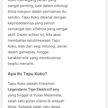
sangat penting, baik dalam mitologi
Alola maupun dalam permainan itu
sendiri. Tapu Koko dikenal dengan
kepribadiannya yang penuh
semangat dan sifatnya yang sangat
aktif. Dalam artikel ini, kita akan
membahas keistimewaan Tapu
Koko, baik dari segi mitologi, peran
dalam gameplay, hingga
karakteristik yang membuatnya
begitu menarik.
Apa Itu Tapu Koko?
Tapu Koko adalah Pokémon
Legendaris Tipe Elektro/Fairy
yang tinggal di Pulau Melemele,
salah satu pulau utama di wilayah
Alola. Sebagai salah satu dewa