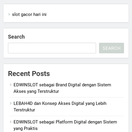
slot gacor hari ini
Search
SEARCH
Recent Posts
EDWINSLOT sebagai Brand Digital dengan Sistem
Akses yang Terstruktur
LEBAH4D dan Konsep Akses Digital yang Lebih
Terstruktur
EDWINSLOT sebagai Platform Digital dengan Sistem
yang Praktis