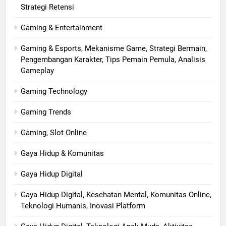
Strategi Retensi
Gaming & Entertainment
Gaming & Esports, Mekanisme Game, Strategi Bermain,
Pengembangan Karakter, Tips Pemain Pemula, Analisis
Gameplay
Gaming Technology
Gaming Trends
Gaming, Slot Online
Gaya Hidup & Komunitas
Gaya Hidup Digital
Gaya Hidup Digital, Kesehatan Mental, Komunitas Online,
Teknologi Humanis, Inovasi Platform