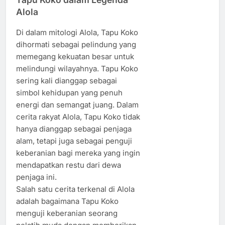
Alola
Di dalam mitologi Alola, Tapu Koko
dihormati sebagai pelindung yang
memegang kekuatan besar untuk
melindungi wilayahnya. Tapu Koko
sering kali dianggap sebagai
simbol kehidupan yang penuh
energi dan semangat juang. Dalam
cerita rakyat Alola, Tapu Koko tidak
hanya dianggap sebagai penjaga
alam, tetapi juga sebagai penguji
keberanian bagi mereka yang ingin
mendapatkan restu dari dewa
penjaga ini.
Salah satu cerita terkenal di Alola
adalah bagaimana Tapu Koko
menguji keberanian seorang