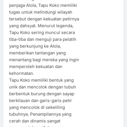
penjaga Alola, Tapu Koko memiliki
tugas untuk melindungi wilayah
tersebut dengan kekuatan petirnya
yang dahsyat. Menurut legenda,
Tapu Koko sering muncul secara
tiba-tiba dan menguji para pelatih
yang berkunjung ke Alola,
memberikan tantangan yang
menantang bagi mereka yang ingin
memperoleh kekuatan dan
kehormatan.
Tapu Koko memiliki bentuk yang
unik dan mencolok dengan tubuh
berbentuk burung dengan sayap
berkilauan dan garis-garis petir
yang mencolok di sekeliling
tubuhnya. Penampilannya yang
cerah dan dinamis sangat