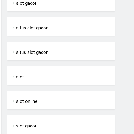
slot gacor
situs slot gacor
situs slot gacor
slot
slot online
slot gacor