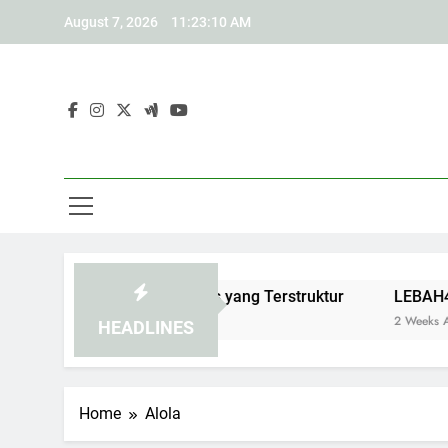
Skip
August 7, 2026
11:23:11 AM
to
content
Nim
Temukan Ga
ngan Sistem Akses yang Terstruktur
LEBAH4D dan Konsep
2 Weeks Ago
HEADLINES
Home
Alola