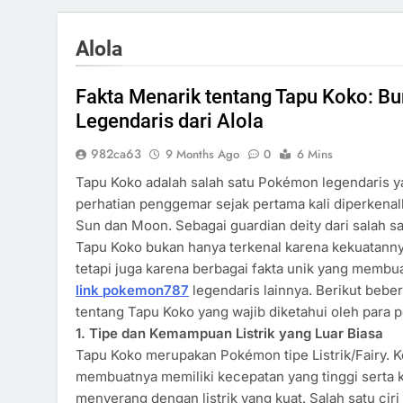
Alola
Fakta Menarik tentang Tapu Koko: Bur
Legendaris dari Alola
982ca63
9 Months Ago
0
6 Mins
Tapu Koko adalah salah satu Pokémon legendaris 
perhatian penggemar sejak pertama kali diperkena
Sun dan Moon. Sebagai guardian deity dari salah sat
Tapu Koko bukan hanya terkenal karena kekuatannya
tetapi juga karena berbagai fakta unik yang membu
link pokemon787
legendaris lainnya. Berikut bebe
tentang Tapu Koko yang wajib diketahui oleh para 
1. Tipe dan Kemampuan Listrik yang Luar Biasa
Tapu Koko merupakan Pokémon tipe Listrik/Fairy. K
membuatnya memiliki kecepatan yang tinggi sert
menyerang dengan listrik yang kuat. Salah satu cir