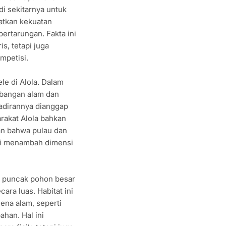
i sekitarnya untuk
atkan kekuatan
pertarungan. Fakta ini
s, tetapi juga
mpetisi.
e di Alola. Dalam
mbangan alam dan
adirannya dianggap
akat Alola bahkan
n bahwa pulau dan
ni menambah dimensi
ti puncak pohon besar
ara luas. Habitat ini
na alam, seperti
ahan. Hal ini