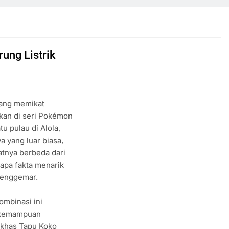
ung Listrik
yang memikat
lkan di seri Pokémon
u pulau di Alola,
 yang luar biasa,
atnya berbeda dari
rapa fakta menarik
penggemar.
ombinasi ini
a kemampuan
i khas Tapu Koko