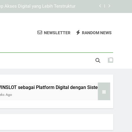
Akses Digital yang Lebih Terstruktur
m Digital dengan Sistem yang Praktis
rm Digital dengan Sistem yang Praktis
NEWSLETTER
RANDOM NEWS
dengan Sistem Akses yang Terstruktur
tif Untuk Pecinta Budaya Prancis.
Akses Digital yang Lebih Terstruktur
m Digital dengan Sistem yang Praktis
rm Digital dengan Sistem yang Praktis
ai Platform Digital dengan Sistem yang Praktis
LEBAH4
3 Weeks