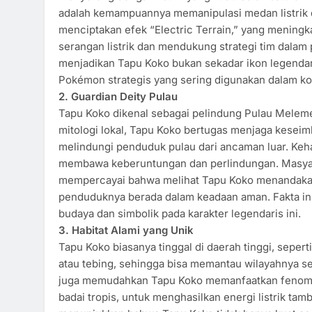
adalah kemampuannya memanipulasi medan listrik d
menciptakan efek “Electric Terrain,” yang meningk
serangan listrik dan mendukung strategi tim dalam 
menjadikan Tapu Koko bukan sekadar ikon legendari
Pokémon strategis yang sering digunakan dalam ko
2. Guardian Deity Pulau
Tapu Koko dikenal sebagai pelindung Pulau Melemel
mitologi lokal, Tapu Koko bertugas menjaga kesei
melindungi penduduk pulau dari ancaman luar. Keh
membawa keberuntungan dan perlindungan. Masyar
mempercayai bahwa melihat Tapu Koko menandaka
penduduknya berada dalam keadaan aman. Fakta i
budaya dan simbolik pada karakter legendaris ini.
3. Habitat Alami yang Unik
Tapu Koko biasanya tinggal di daerah tinggi, seper
atau tebing, sehingga bisa memantau wilayahnya sec
juga memudahkan Tapu Koko memanfaatkan fenome
badai tropis, untuk menghasilkan energi listrik tamb