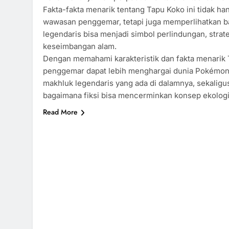
Fakta-fakta menarik tentang Tapu Koko ini tidak 
wawasan penggemar, tetapi juga memperlihatkan
legendaris bisa menjadi simbol perlindungan, strate
keseimbangan alam.
Dengan memahami karakteristik dan fakta menarik 
penggemar dapat lebih menghargai dunia Pokémon
makhluk legendaris yang ada di dalamnya, sekaligus
bagaimana fiksi bisa mencerminkan konsep ekologi
Read More