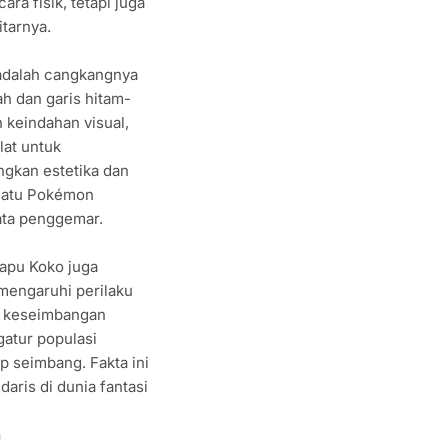
a fisik, tetapi juga
tarnya.
adalah cangkangnya
h dan garis hitam-
 keindahan visual,
lat untuk
ngkan estetika dan
 satu Pokémon
ata penggemar.
Tapu Koko juga
mengaruhi perilaku
a keseimbangan
atur populasi
ap seimbang. Fakta ini
ris di dunia fantasi
n