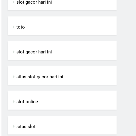
slot gacor hari ini
toto
slot gacor hari ini
situs slot gacor hari ini
slot online
situs slot