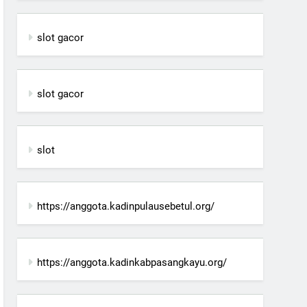
slot gacor
slot gacor
slot
https://anggota.kadinpulausebetul.org/
https://anggota.kadinkabpasangkayu.org/