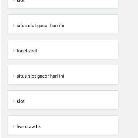
slot
situs slot gacor hari ini
togel viral
situs slot gacor hari ini
slot
live draw hk