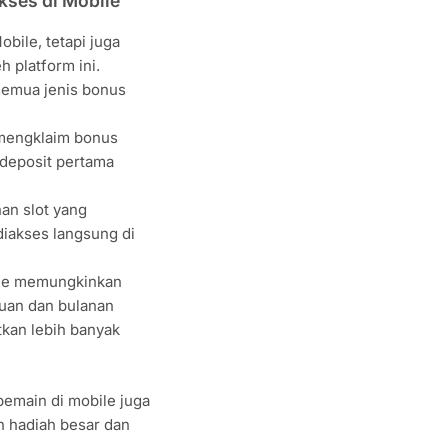
kses di Mobile
bile, tetapi juga
 platform ini.
semua jenis bonus
 mengklaim bonus
deposit pertama
an slot yang
diakses langsung di
ile memungkinkan
uan dan bulanan
kan lebih banyak
pemain di mobile juga
h hadiah besar dan