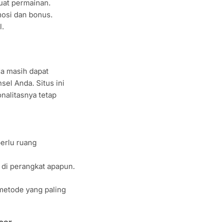
uat permainan.
osi dan bonus.
l.
da masih dapat
el Anda. Situs ini
nalitasnya tetap
erlu ruang
 di perangkat apapun.
metode yang paling