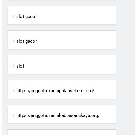
slot gacor
slot gacor
slot
https://anggota.kadinpulausebetul.org/
https://anggota.kadinkabpasangkayu.org/