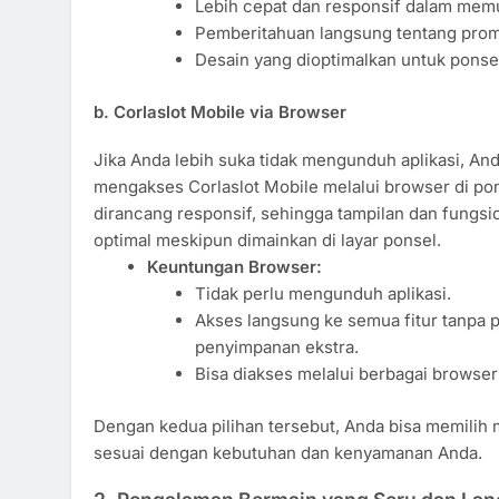
Lebih cepat dan responsif dalam mem
Pemberitahuan langsung tentang prom
Desain yang dioptimalkan untuk ponse
b.
Corlaslot Mobile via Browser
Jika Anda lebih suka tidak mengunduh aplikasi, An
mengakses Corlaslot Mobile melalui browser di pons
dirancang responsif, sehingga tampilan dan fungsio
optimal meskipun dimainkan di layar ponsel.
Keuntungan Browser:
Tidak perlu mengunduh aplikasi.
Akses langsung ke semua fitur tanpa p
penyimpanan ekstra.
Bisa diakses melalui berbagai browser
Dengan kedua pilihan tersebut, Anda bisa memilih 
sesuai dengan kebutuhan dan kenyamanan Anda.