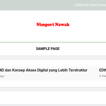
LEBAH4D dan Konsep 
EDWINSLOT sebagai Platfor
LEBAH4D sebagai Platfo
port Nawak
EDWINSLOT sebagai Brand Digital 
ya Hidup Dan Hiburan Prancis Di Nimport Nawak. Blog Inspira
LEBAH4D dan Konsep 
SAMPLE PAGE
EDWINSLOT sebagai Platfor
LEBAH4D sebagai Platfo
sep Akses Digital yang Lebih Terstruktur
EDWINSLOT se
2 Weeks Ago