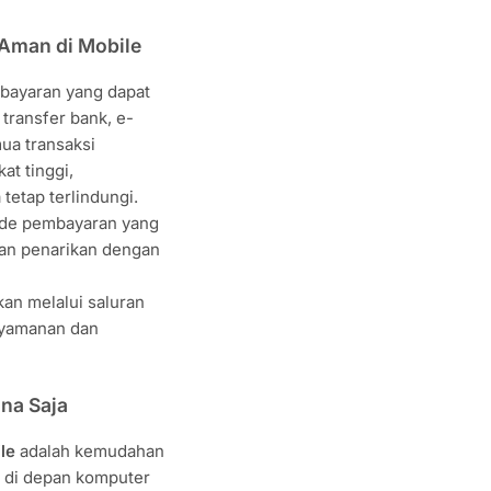
Aman di Mobile
bayaran yang dapat
transfer bank, e-
ua transaksi
at tinggi,
etap terlindungi.
de pembayaran yang
dan penarikan dengan
an melalui saluran
nyamanan dan
na Saja
le
adalah kemudahan
at di depan komputer