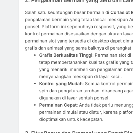
2.
Pengalaman Bermain yang Seru dan Lan
Salah satu keuntungan besar bermain di
Corlaslot 
pengalaman bermain yang tetap lancar meskipun A
ponsel. Platform ini sepenuhnya responsif, yang be
kontrol permainan disesuaikan dengan ukuran laya
permainan slot yang tersedia di desktop dapat dim
grafis dan animasi yang sama baiknya di perangkat 
Grafis Berkualitas Tinggi
: Permainan slot di
tetap mempertahankan kualitas grafis yang t
yang menarik, memberikan pengalaman ber
menyenangkan meskipun di layar kecil.
Kontrol yang Mudah
: Semua kontrol permain
spin dan pengaturan taruhan, dirancang aga
digunakan di layar sentuh ponsel.
Permainan Cepat
: Anda tidak perlu menung
permainan dimulai atau diatur, karena platfo
dioptimalkan untuk kecepatan.