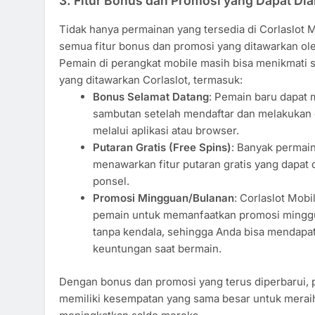
3.
Fitur Bonus dan Promosi yang Dapat Dia
Tidak hanya permainan yang tersedia di Corlaslot Mo
semua fitur bonus dan promosi yang ditawarkan oleh
Pemain di perangkat mobile masih bisa menikmati 
yang ditawarkan Corlaslot, termasuk:
Bonus Selamat Datang
: Pemain baru dapat
sambutan setelah mendaftar dan melakukan 
melalui aplikasi atau browser.
Putaran Gratis (Free Spins)
: Banyak permain
menawarkan fitur putaran gratis yang dapat 
ponsel.
Promosi Mingguan/Bulanan
: Corlaslot Mob
pemain untuk memanfaatkan promosi mingg
tanpa kendala, sehingga Anda bisa mendapat
keuntungan saat bermain.
Dengan bonus dan promosi yang terus diperbarui, 
memiliki kesempatan yang sama besar untuk merai