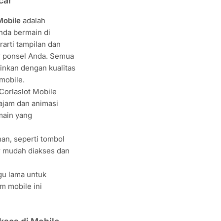
car
Mobile
adalah
nda bermain di
rarti tampilan dan
r ponsel Anda. Semua
ainkan dengan kualitas
mobile.
 Corlaslot Mobile
ajam dan animasi
main yang
an, seperti tombol
r mudah diakses dan
gu lama untuk
rm mobile ini