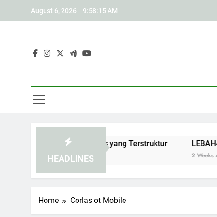
Skip
August 6, 2026
9:58:16 AM
to
content
Nim
Temukan Ga
 dengan Sistem Akses yang Terstruktur
LEBAH4D dan Kon
2 Weeks Ago
HEADLINES
Home
Corlaslot Mobile