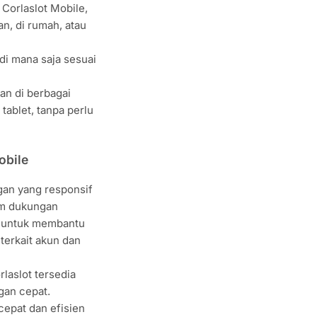
Corlaslot Mobile,
an, di rumah, atau
di mana saja sesuai
kan di berbagai
ablet, tanpa perlu
obile
gan yang responsif
im dukungan
er untuk membantu
terkait akun dan
laslot tersedia
an cepat.
cepat dan efisien