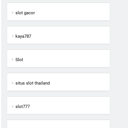
slot gacor
kaya787
Slot
situs slot thailand
slot777