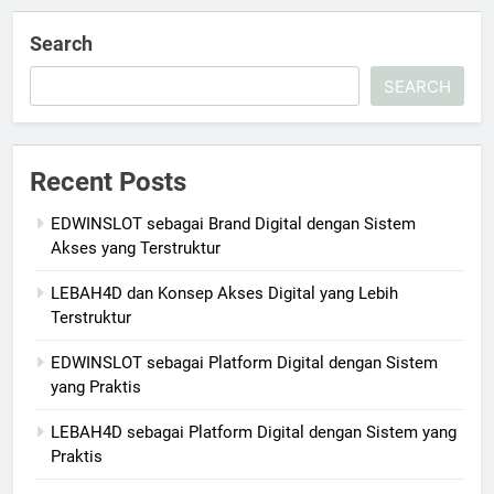
Search
SEARCH
Recent Posts
EDWINSLOT sebagai Brand Digital dengan Sistem
Akses yang Terstruktur
LEBAH4D dan Konsep Akses Digital yang Lebih
Terstruktur
EDWINSLOT sebagai Platform Digital dengan Sistem
yang Praktis
LEBAH4D sebagai Platform Digital dengan Sistem yang
Praktis