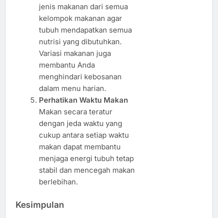
jenis makanan dari semua
kelompok makanan agar
tubuh mendapatkan semua
nutrisi yang dibutuhkan.
Variasi makanan juga
membantu Anda
menghindari kebosanan
dalam menu harian.
Perhatikan Waktu Makan
Makan secara teratur
dengan jeda waktu yang
cukup antara setiap waktu
makan dapat membantu
menjaga energi tubuh tetap
stabil dan mencegah makan
berlebihan.
Kesimpulan