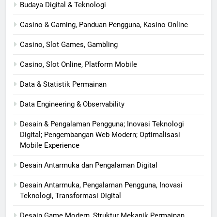
Budaya Digital & Teknologi
Casino & Gaming, Panduan Pengguna, Kasino Online
Casino, Slot Games, Gambling
Casino, Slot Online, Platform Mobile
Data & Statistik Permainan
Data Engineering & Observability
Desain & Pengalaman Pengguna; Inovasi Teknologi
Digital; Pengembangan Web Modern; Optimalisasi
Mobile Experience
Desain Antarmuka dan Pengalaman Digital
Desain Antarmuka, Pengalaman Pengguna, Inovasi
Teknologi, Transformasi Digital
Desain Game Modern, Struktur Mekanik Permainan,