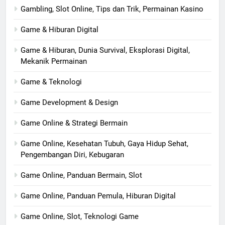
Gambling, Slot Online, Tips dan Trik, Permainan Kasino
Game & Hiburan Digital
Game & Hiburan, Dunia Survival, Eksplorasi Digital,
Mekanik Permainan
Game & Teknologi
Game Development & Design
Game Online & Strategi Bermain
Game Online, Kesehatan Tubuh, Gaya Hidup Sehat,
Pengembangan Diri, Kebugaran
Game Online, Panduan Bermain, Slot
Game Online, Panduan Pemula, Hiburan Digital
Game Online, Slot, Teknologi Game