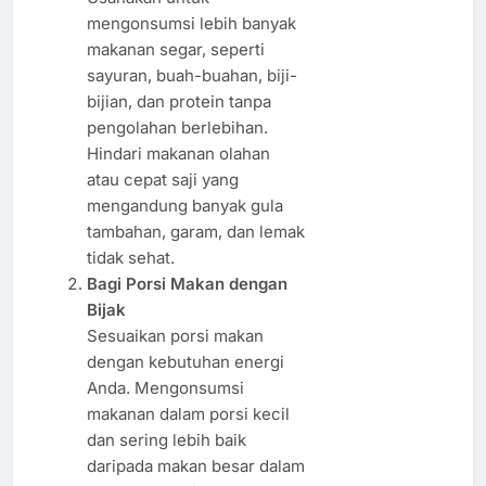
mengonsumsi lebih banyak
makanan segar, seperti
sayuran, buah-buahan, biji-
bijian, dan protein tanpa
pengolahan berlebihan.
Hindari makanan olahan
atau cepat saji yang
mengandung banyak gula
tambahan, garam, dan lemak
tidak sehat.
Bagi Porsi Makan dengan
Bijak
Sesuaikan porsi makan
dengan kebutuhan energi
Anda. Mengonsumsi
makanan dalam porsi kecil
dan sering lebih baik
daripada makan besar dalam