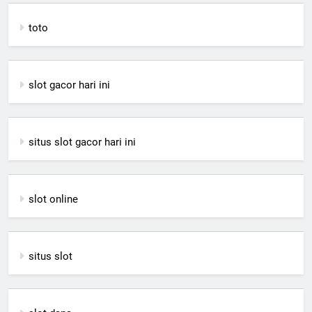
toto
slot gacor hari ini
situs slot gacor hari ini
slot online
situs slot