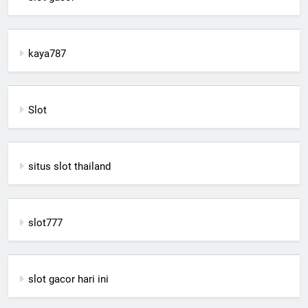
kaya787
Slot
situs slot thailand
slot777
slot gacor hari ini