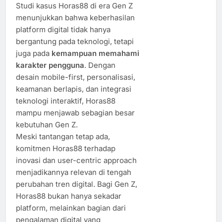
Studi kasus Horas88 di era Gen Z
menunjukkan bahwa keberhasilan
platform digital tidak hanya
bergantung pada teknologi, tetapi
juga pada
kemampuan memahami
karakter pengguna
. Dengan
desain mobile-first, personalisasi,
keamanan berlapis, dan integrasi
teknologi interaktif, Horas88
mampu menjawab sebagian besar
kebutuhan Gen Z.
Meski tantangan tetap ada,
komitmen Horas88 terhadap
inovasi dan user-centric approach
menjadikannya relevan di tengah
perubahan tren digital. Bagi Gen Z,
Horas88 bukan hanya sekadar
platform, melainkan bagian dari
pengalaman digital yang