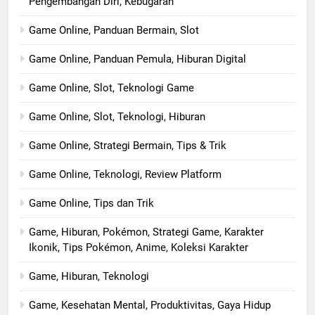
Pengembangan Diri, Kebugaran
Game Online, Panduan Bermain, Slot
Game Online, Panduan Pemula, Hiburan Digital
Game Online, Slot, Teknologi Game
Game Online, Slot, Teknologi, Hiburan
Game Online, Strategi Bermain, Tips & Trik
Game Online, Teknologi, Review Platform
Game Online, Tips dan Trik
Game, Hiburan, Pokémon, Strategi Game, Karakter
Ikonik, Tips Pokémon, Anime, Koleksi Karakter
Game, Hiburan, Teknologi
Game, Kesehatan Mental, Produktivitas, Gaya Hidup