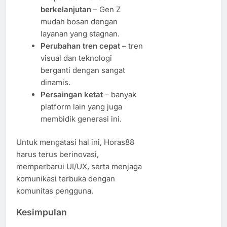
berkelanjutan
– Gen Z
mudah bosan dengan
layanan yang stagnan.
Perubahan tren cepat
– tren
visual dan teknologi
berganti dengan sangat
dinamis.
Persaingan ketat
– banyak
platform lain yang juga
membidik generasi ini.
Untuk mengatasi hal ini, Horas88
harus terus berinovasi,
memperbarui UI/UX, serta menjaga
komunikasi terbuka dengan
komunitas pengguna.
Kesimpulan