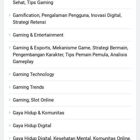
Sehat, Tips Gaming
Gamification, Pengalaman Pengguna, Inovasi Digital,
Strategi Retensi
Gaming & Entertainment
Gaming & Esports, Mekanisme Game, Strategi Bermain,
Pengembangan Karakter, Tips Pemain Pemula, Analisis
Gameplay
Gaming Technology
Gaming Trends
Gaming, Slot Online
Gaya Hidup & Komunitas
Gaya Hidup Digital
Gaya Hidup Digital, Kesehatan Mental, Komunitas Online,