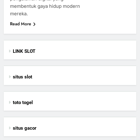
membentuk gaya hidup modern
mereka.
Read More
LINK SLOT
situs slot
toto togel
situs gacor