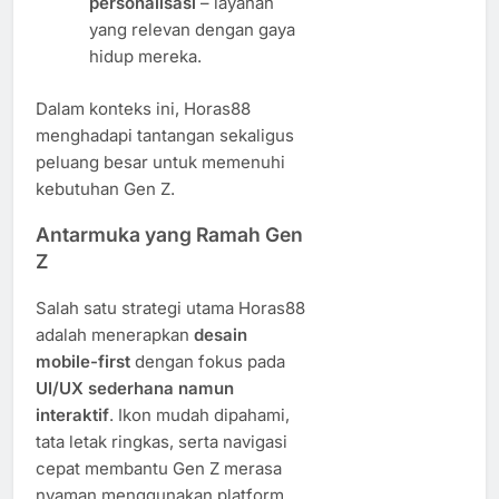
personalisasi
– layanan
yang relevan dengan gaya
hidup mereka.
Dalam konteks ini, Horas88
menghadapi tantangan sekaligus
peluang besar untuk memenuhi
kebutuhan Gen Z.
Antarmuka yang Ramah Gen
Z
Salah satu strategi utama Horas88
adalah menerapkan
desain
mobile-first
dengan fokus pada
UI/UX sederhana namun
interaktif
. Ikon mudah dipahami,
tata letak ringkas, serta navigasi
cepat membantu Gen Z merasa
nyaman menggunakan platform.