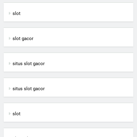
slot
slot gacor
situs slot gacor
situs slot gacor
slot