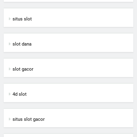
situs slot
slot dana
slot gacor
4d slot
situs slot gacor