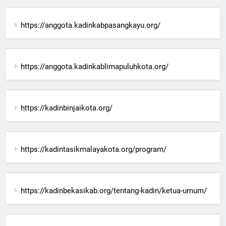
https://anggota.kadinkabpasangkayu.org/
https://anggota.kadinkablimapuluhkota.org/
https://kadinbinjaikota.org/
https://kadintasikmalayakota.org/program/
https://kadinbekasikab.org/tentang-kadin/ketua-umum/