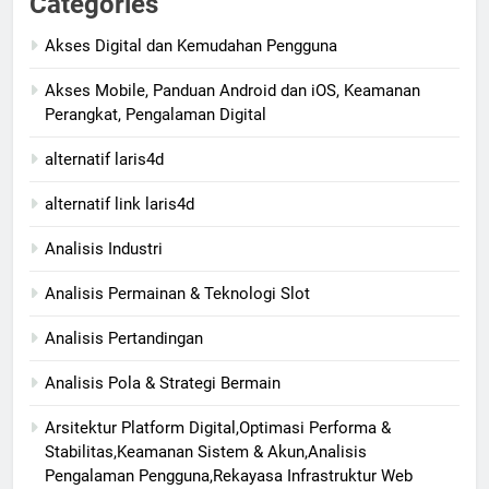
Categories
Akses Digital dan Kemudahan Pengguna
Akses Mobile, Panduan Android dan iOS, Keamanan
Perangkat, Pengalaman Digital
alternatif laris4d
alternatif link laris4d
Analisis Industri
Analisis Permainan & Teknologi Slot
Analisis Pertandingan
Analisis Pola & Strategi Bermain
Arsitektur Platform Digital,Optimasi Performa &
Stabilitas,Keamanan Sistem & Akun,Analisis
Pengalaman Pengguna,Rekayasa Infrastruktur Web