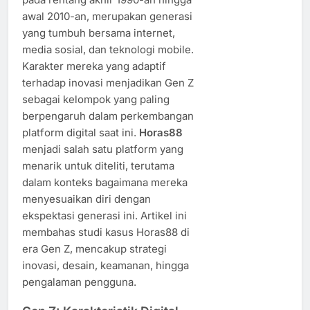
awal 2010-an, merupakan generasi
yang tumbuh bersama internet,
media sosial, dan teknologi mobile.
Karakter mereka yang adaptif
terhadap inovasi menjadikan Gen Z
sebagai kelompok yang paling
berpengaruh dalam perkembangan
platform digital saat ini.
Horas88
menjadi salah satu platform yang
menarik untuk diteliti, terutama
dalam konteks bagaimana mereka
menyesuaikan diri dengan
ekspektasi generasi ini. Artikel ini
membahas studi kasus Horas88 di
era Gen Z, mencakup strategi
inovasi, desain, keamanan, hingga
pengalaman pengguna.