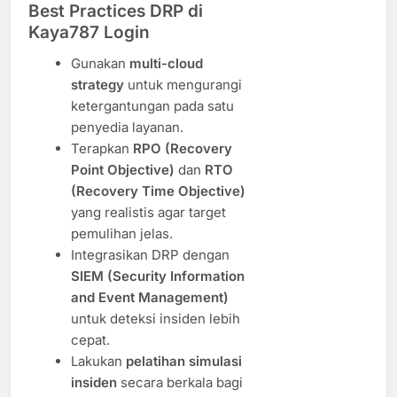
Best Practices DRP di
Kaya787 Login
Gunakan
multi-cloud
strategy
untuk mengurangi
ketergantungan pada satu
penyedia layanan.
Terapkan
RPO (Recovery
Point Objective)
dan
RTO
(Recovery Time Objective)
yang realistis agar target
pemulihan jelas.
Integrasikan DRP dengan
SIEM (Security Information
and Event Management)
untuk deteksi insiden lebih
cepat.
Lakukan
pelatihan simulasi
insiden
secara berkala bagi