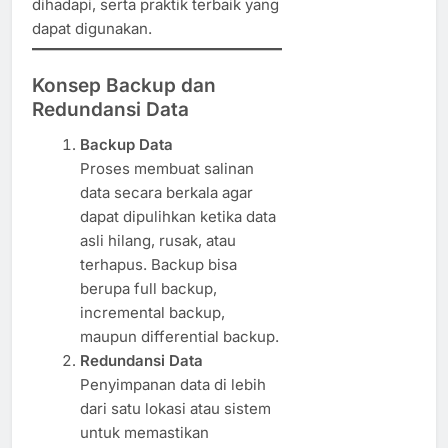
dihadapi, serta praktik terbaik yang
dapat digunakan.
Konsep Backup dan
Redundansi Data
Backup Data
Proses membuat salinan
data secara berkala agar
dapat dipulihkan ketika data
asli hilang, rusak, atau
terhapus. Backup bisa
berupa full backup,
incremental backup,
maupun differential backup.
Redundansi Data
Penyimpanan data di lebih
dari satu lokasi atau sistem
untuk memastikan