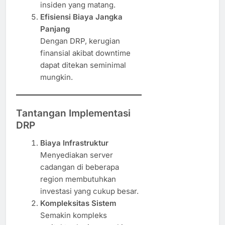
insiden yang matang.
Efisiensi Biaya Jangka
Panjang
Dengan DRP, kerugian
finansial akibat downtime
dapat ditekan seminimal
mungkin.
Tantangan Implementasi
DRP
Biaya Infrastruktur
Menyediakan server
cadangan di beberapa
region membutuhkan
investasi yang cukup besar.
Kompleksitas Sistem
Semakin kompleks