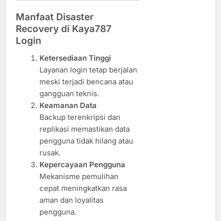
Manfaat Disaster
Recovery di Kaya787
Login
Ketersediaan Tinggi
Layanan login tetap berjalan
meski terjadi bencana atau
gangguan teknis.
Keamanan Data
Backup terenkripsi dan
replikasi memastikan data
pengguna tidak hilang atau
rusak.
Kepercayaan Pengguna
Mekanisme pemulihan
cepat meningkatkan rasa
aman dan loyalitas
pengguna.