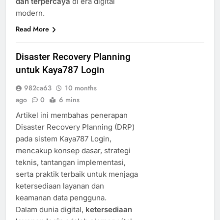
dan terpercaya
di era digital
modern.
Read More
Disaster Recovery Planning
untuk Kaya787 Login
982ca63
10 months
ago
0
6 mins
Artikel ini membahas penerapan
Disaster Recovery Planning (DRP)
pada sistem Kaya787 Login,
mencakup konsep dasar, strategi
teknis, tantangan implementasi,
serta praktik terbaik untuk menjaga
ketersediaan layanan dan
keamanan data pengguna.
Dalam dunia digital,
ketersediaan