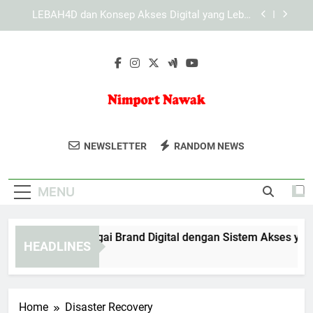
Skip
EDWINSLOT sebagai Platform Digital dengan
to
Sistem yang Praktis
content
LEBAH4D sebagai Platform Digital dengan Sistem
yang Praktis
EDWINSLOT sebagai Brand Digital dengan Sistem
Akses yang Terstruktur
LEBAH4D dan Konsep Akses Digital yang Lebih
Terstruktur
Nimport Nawak
Temukan Gaya Hidup Dan Hiburan
EDWINSLOT sebagai Platform Digital dengan
NEWSLETTER
RANDOM NEWS
Sistem yang Praktis
Prancis Di Nimport Nawak. Blog
LEBAH4D sebagai Platform Digital dengan Sistem
Inspiratif Untuk Pecinta Budaya Prancis.
yang Praktis
MENU
WINSLOT sebagai Brand Digital dengan Sistem Akses yang Ter
HEADLINES
Weeks Ago
Home
Disaster Recovery