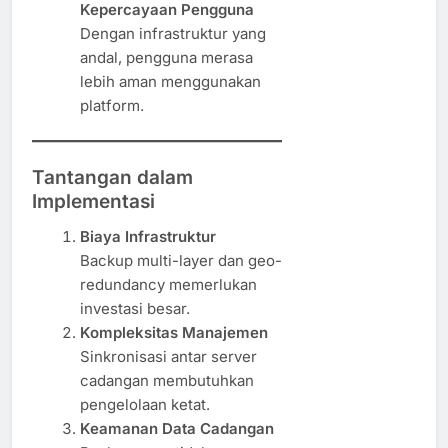
Kepercayaan Pengguna
Dengan infrastruktur yang
andal, pengguna merasa
lebih aman menggunakan
platform.
Tantangan dalam
Implementasi
Biaya Infrastruktur
Backup multi-layer dan geo-
redundancy memerlukan
investasi besar.
Kompleksitas Manajemen
Sinkronisasi antar server
cadangan membutuhkan
pengelolaan ketat.
Keamanan Data Cadangan