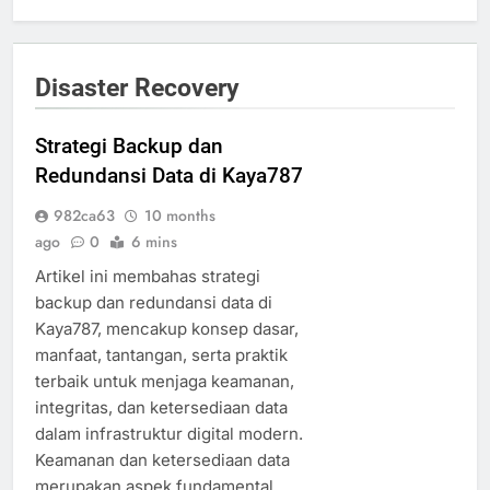
Disaster Recovery
Strategi Backup dan
Redundansi Data di Kaya787
982ca63
10 months
ago
0
6 mins
Artikel ini membahas strategi
backup dan redundansi data di
Kaya787, mencakup konsep dasar,
manfaat, tantangan, serta praktik
terbaik untuk menjaga keamanan,
integritas, dan ketersediaan data
dalam infrastruktur digital modern.
Keamanan dan ketersediaan data
merupakan aspek fundamental