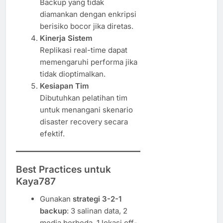
Backup yang tidak
diamankan dengan enkripsi
berisiko bocor jika diretas.
Kinerja Sistem
Replikasi real-time dapat
memengaruhi performa jika
tidak dioptimalkan.
Kesiapan Tim
Dibutuhkan pelatihan tim
untuk menangani skenario
disaster recovery secara
efektif.
Best Practices untuk
Kaya787
Gunakan
strategi 3-2-1
backup
: 3 salinan data, 2
media berbeda, 1 lokasi off-