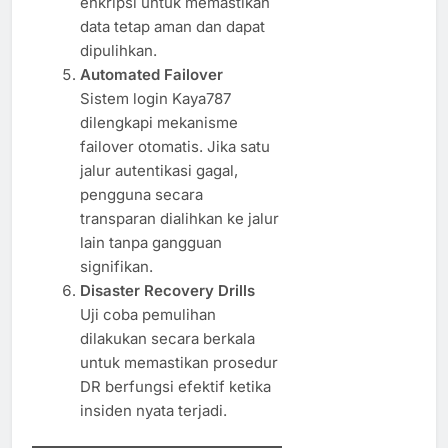
enkripsi untuk memastikan
data tetap aman dan dapat
dipulihkan.
Automated Failover
Sistem login Kaya787
dilengkapi mekanisme
failover otomatis. Jika satu
jalur autentikasi gagal,
pengguna secara
transparan dialihkan ke jalur
lain tanpa gangguan
signifikan.
Disaster Recovery Drills
Uji coba pemulihan
dilakukan secara berkala
untuk memastikan prosedur
DR berfungsi efektif ketika
insiden nyata terjadi.