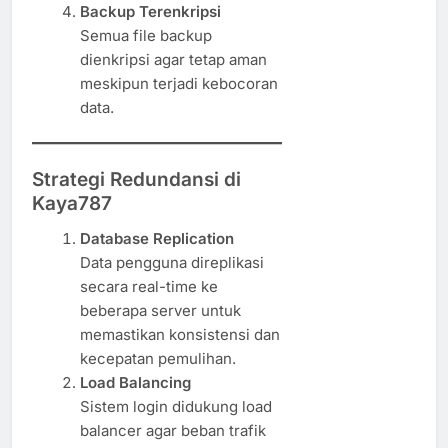
Backup Terenkripsi
Semua file backup
dienkripsi agar tetap aman
meskipun terjadi kebocoran
data.
Strategi Redundansi di
Kaya787
Database Replication
Data pengguna direplikasi
secara real-time ke
beberapa server untuk
memastikan konsistensi dan
kecepatan pemulihan.
Load Balancing
Sistem login didukung load
balancer agar beban trafik