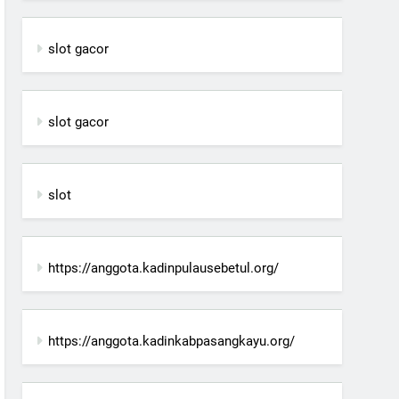
slot gacor
slot gacor
slot
https://anggota.kadinpulausebetul.org/
https://anggota.kadinkabpasangkayu.org/