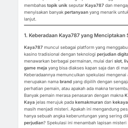
membahas
topik unik
seputar
Kaya787
dan mengapa
menyisakan banyak
pertanyaan
yang menarik untuk 
lanjut.
1.
Keberadaan Kaya787 yang Menciptakan 
Kaya787
muncul sebagai platform yang menggab
kasino tradisional dengan teknologi
perjudian digit
menawarkan berbagai permainan, mulai dari
slot
,
l
game meja
yang bisa diakses kapan saja dan di man
Keberadaannya memunculkan spekulasi mengenai
merupakan nama
brand
yang dipilih dengan sengaj
perhatian pemain, atau apakah ada makna tersembun
Banyak pemain merasa penasaran dengan makna
K
Kaya
jelas merujuk pada
kemakmuran
dan
kekaya
masih menjadi misteri. Apakah ini mengandung pesa
hanya sebuah angka keberuntungan yang sering di
perjudian
? Spekulasi ini menambah lapisan misteri