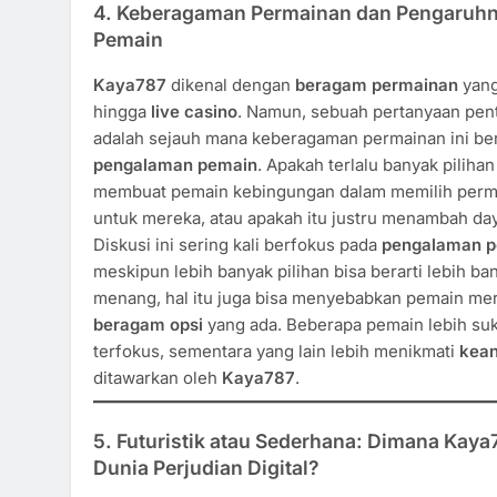
4.
Keberagaman Permainan dan Pengaruhn
Pemain
Kaya787
dikenal dengan
beragam permainan
yang
hingga
live casino
. Namun, sebuah pertanyaan pen
adalah sejauh mana keberagaman permainan ini b
pengalaman pemain
. Apakah terlalu banyak piliha
membuat pemain kebingungan dalam memilih perma
untuk mereka, atau apakah itu justru menambah day
Diskusi ini sering kali berfokus pada
pengalaman 
meskipun lebih banyak pilihan bisa berarti lebih b
menang, hal itu juga bisa menyebabkan pemain mer
beragam opsi
yang ada. Beberapa pemain lebih suk
terfokus, sementara yang lain lebih menikmati
kea
ditawarkan oleh
Kaya787
.
5.
Futuristik atau Sederhana: Dimana Kaya
Dunia Perjudian Digital?