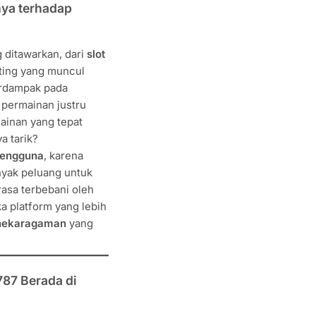
ya terhadap
 ditawarkan, dari
slot
ting yang muncul
erdampak pada
n permainan justru
inan yang tepat
a tarik?
pengguna
, karena
anyak peluang untuk
asa terbebani oleh
a platform yang lebih
nekaragaman
yang
787 Berada di