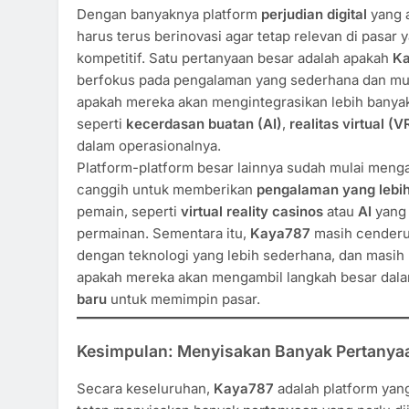
Dengan banyaknya platform
perjudian digital
yang a
harus terus berinovasi agar tetap relevan di pasar 
kompetitif. Satu pertanyaan besar adalah apakah
K
berfokus pada pengalaman yang sederhana dan mud
apakah mereka akan mengintegrasikan lebih banya
seperti
kecerdasan buatan (AI)
,
realitas virtual (V
dalam operasionalnya.
Platform-platform besar lainnya sudah mulai meng
canggih untuk memberikan
pengalaman yang lebi
pemain, seperti
virtual reality casinos
atau
AI
yang 
permainan. Sementara itu,
Kaya787
masih cenderu
dengan teknologi yang lebih sederhana, dan masih
apakah mereka akan mengambil langkah besar dal
baru
untuk memimpin pasar.
Kesimpulan: Menyisakan Banyak Pertanya
Secara keseluruhan,
Kaya787
adalah platform yan