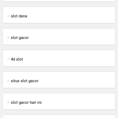
slot dana
slot gacor
4d slot
situs slot gacor
slot gacor hari ini