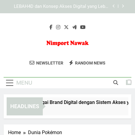
Skip
EDWINSLOT sebagai Platform Digital dengan
to
Sistem yang Praktis
content
LEBAH4D sebagai Platform Digital dengan Sistem
yang Praktis
EDWINSLOT sebagai Brand Digital dengan Sistem
Akses yang Terstruktur
LEBAH4D dan Konsep Akses Digital yang Lebih
Terstruktur
Nimport Nawak
Temukan Gaya Hidup Dan Hiburan
EDWINSLOT sebagai Platform Digital dengan
NEWSLETTER
RANDOM NEWS
Sistem yang Praktis
Prancis Di Nimport Nawak. Blog
LEBAH4D sebagai Platform Digital dengan Sistem
Inspiratif Untuk Pecinta Budaya Prancis.
yang Praktis
MENU
WINSLOT sebagai Brand Digital dengan Sistem Akses yang Ter
HEADLINES
Weeks Ago
Home
Dunia Pokémon