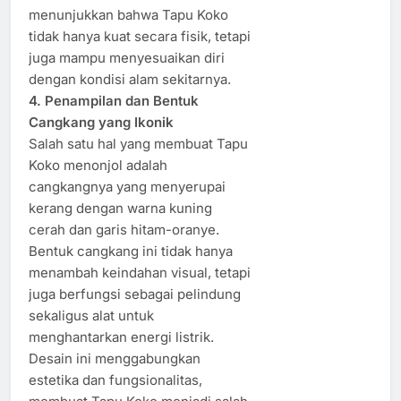
menunjukkan bahwa Tapu Koko
tidak hanya kuat secara fisik, tetapi
juga mampu menyesuaikan diri
dengan kondisi alam sekitarnya.
4. Penampilan dan Bentuk
Cangkang yang Ikonik
Salah satu hal yang membuat Tapu
Koko menonjol adalah
cangkangnya yang menyerupai
kerang dengan warna kuning
cerah dan garis hitam-oranye.
Bentuk cangkang ini tidak hanya
menambah keindahan visual, tetapi
juga berfungsi sebagai pelindung
sekaligus alat untuk
menghantarkan energi listrik.
Desain ini menggabungkan
estetika dan fungsionalitas,