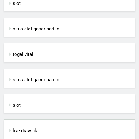
slot
situs slot gacor hari ini
togel viral
situs slot gacor hari ini
slot
live draw hk