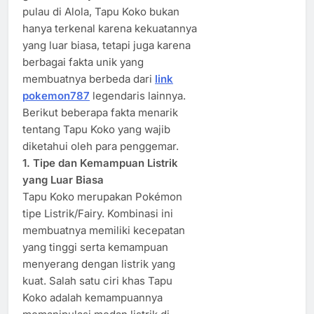
pulau di Alola, Tapu Koko bukan
hanya terkenal karena kekuatannya
yang luar biasa, tetapi juga karena
berbagai fakta unik yang
membuatnya berbeda dari
link
pokemon787
legendaris lainnya.
Berikut beberapa fakta menarik
tentang Tapu Koko yang wajib
diketahui oleh para penggemar.
1. Tipe dan Kemampuan Listrik
yang Luar Biasa
Tapu Koko merupakan Pokémon
tipe Listrik/Fairy. Kombinasi ini
membuatnya memiliki kecepatan
yang tinggi serta kemampuan
menyerang dengan listrik yang
kuat. Salah satu ciri khas Tapu
Koko adalah kemampuannya