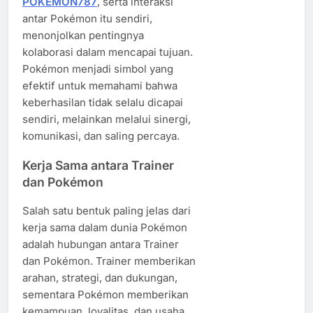
POKEMON787
, serta interaksi
antar Pokémon itu sendiri,
menonjolkan pentingnya
kolaborasi dalam mencapai tujuan.
Pokémon menjadi simbol yang
efektif untuk memahami bahwa
keberhasilan tidak selalu dicapai
sendiri, melainkan melalui sinergi,
komunikasi, dan saling percaya.
Kerja Sama antara Trainer
dan Pokémon
Salah satu bentuk paling jelas dari
kerja sama dalam dunia Pokémon
adalah hubungan antara Trainer
dan Pokémon. Trainer memberikan
arahan, strategi, dan dukungan,
sementara Pokémon memberikan
kemampuan, loyalitas, dan usaha