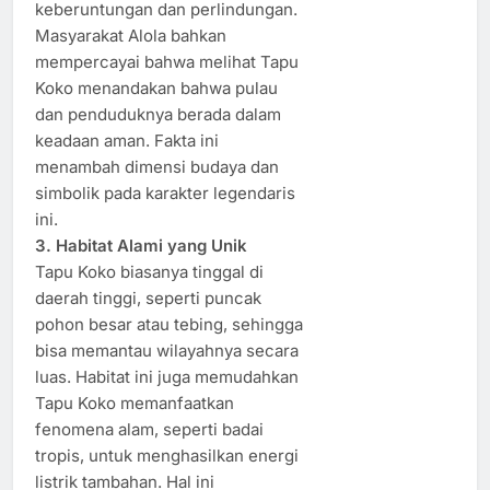
keberuntungan dan perlindungan.
Masyarakat Alola bahkan
mempercayai bahwa melihat Tapu
Koko menandakan bahwa pulau
dan penduduknya berada dalam
keadaan aman. Fakta ini
menambah dimensi budaya dan
simbolik pada karakter legendaris
ini.
3. Habitat Alami yang Unik
Tapu Koko biasanya tinggal di
daerah tinggi, seperti puncak
pohon besar atau tebing, sehingga
bisa memantau wilayahnya secara
luas. Habitat ini juga memudahkan
Tapu Koko memanfaatkan
fenomena alam, seperti badai
tropis, untuk menghasilkan energi
listrik tambahan. Hal ini