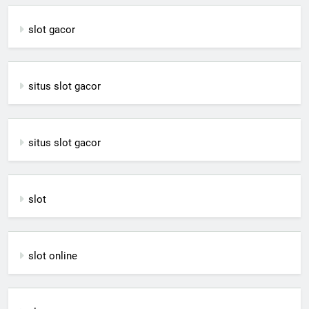
slot gacor
situs slot gacor
situs slot gacor
slot
slot online