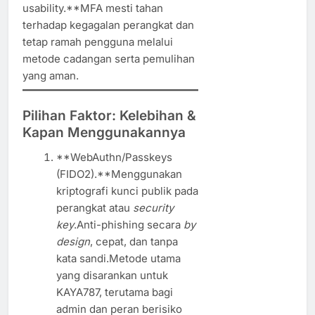
usability.**MFA mesti tahan
terhadap kegagalan perangkat dan
tetap ramah pengguna melalui
metode cadangan serta pemulihan
yang aman.
Pilihan Faktor: Kelebihan &
Kapan Menggunakannya
**WebAuthn/Passkeys
(FIDO2).**Menggunakan
kriptografi kunci publik pada
perangkat atau
security
key
.Anti-phishing secara
by
design
, cepat, dan tanpa
kata sandi.Metode utama
yang disarankan untuk
KAYA787, terutama bagi
admin dan peran berisiko