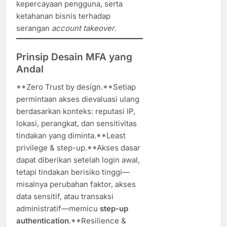
kepercayaan pengguna, serta
ketahanan bisnis terhadap
serangan
account takeover
.
Prinsip Desain MFA yang
Andal
**Zero Trust by design.**Setiap
permintaan akses dievaluasi ulang
berdasarkan konteks: reputasi IP,
lokasi, perangkat, dan sensitivitas
tindakan yang diminta.**Least
privilege & step-up.**Akses dasar
dapat diberikan setelah login awal,
tetapi tindakan berisiko tinggi—
misalnya perubahan faktor, akses
data sensitif, atau transaksi
administratif—memicu
step-up
authentication
.**Resilience &