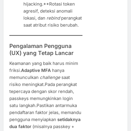
hijacking.**Rotasi token
agresif, deteksi anomali
lokasi, dan
rebind
perangkat
saat atribut risiko berubah.
Pengalaman Pengguna
(UX) yang Tetap Lancar
Keamanan yang baik harus minim
friksi.
Adaptive MFA
hanya
memunculkan
challenge
saat
risiko meningkat.Pada perangkat
tepercaya dengan skor rendah,
passkeys memungkinkan login
satu langkah.Pastikan antarmuka
pendaftaran faktor jelas, memandu
pengguna menyiapkan
setidaknya
dua faktor
(misalnya passkey +