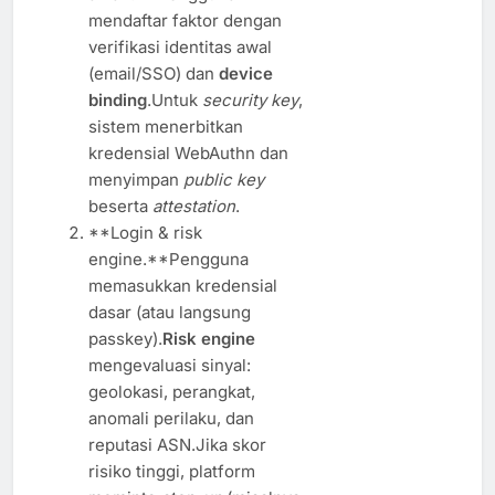
mendaftar faktor dengan
verifikasi identitas awal
(email/SSO) dan
device
binding
.Untuk
security key
,
sistem menerbitkan
kredensial WebAuthn dan
menyimpan
public key
beserta
attestation
.
**Login & risk
engine.**Pengguna
memasukkan kredensial
dasar (atau langsung
passkey).
Risk engine
mengevaluasi sinyal:
geolokasi, perangkat,
anomali perilaku, dan
reputasi ASN.Jika skor
risiko tinggi, platform