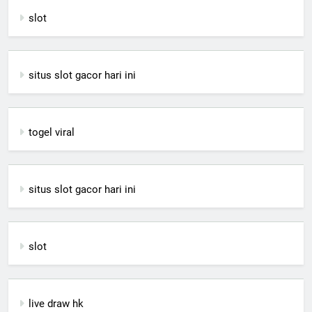
slot
situs slot gacor hari ini
togel viral
situs slot gacor hari ini
slot
live draw hk