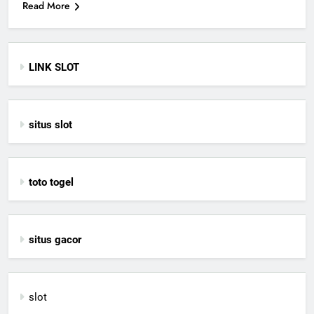
Read More
LINK SLOT
situs slot
toto togel
situs gacor
slot