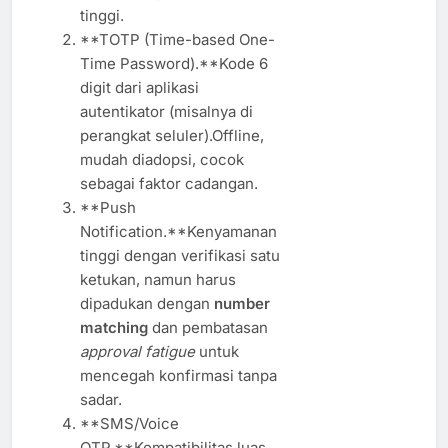
tinggi.
**TOTP (Time-based One-
Time Password).**Kode 6
digit dari aplikasi
autentikator (misalnya di
perangkat seluler).Offline,
mudah diadopsi, cocok
sebagai faktor cadangan.
**Push
Notification.**Kenyamanan
tinggi dengan verifikasi satu
ketukan, namun harus
dipadukan dengan
number
matching
dan pembatasan
approval fatigue
untuk
mencegah konfirmasi tanpa
sadar.
**SMS/Voice
OTP.**Kompatibilitas luas,