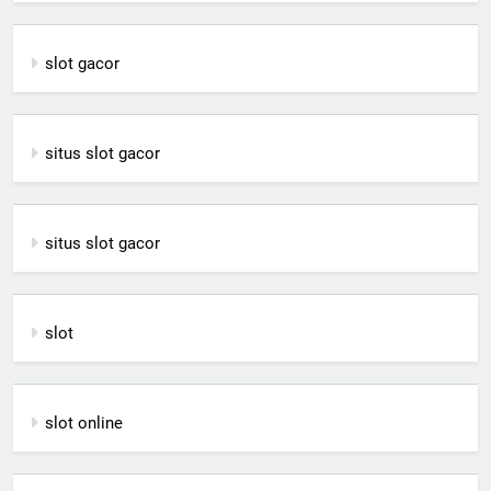
slot gacor
situs slot gacor
situs slot gacor
slot
slot online