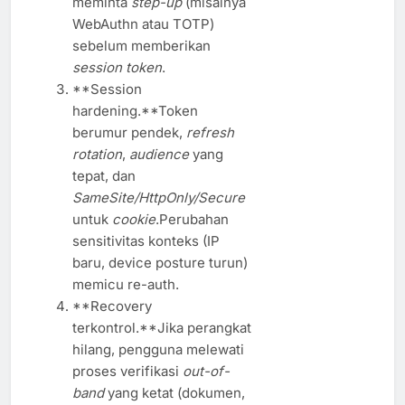
meminta
step-up
(misalnya
WebAuthn atau TOTP)
sebelum memberikan
session token
.
**Session
hardening.**Token
berumur pendek,
refresh
rotation
,
audience
yang
tepat, dan
SameSite/HttpOnly/Secure
untuk
cookie
.Perubahan
sensitivitas konteks (IP
baru, device posture turun)
memicu re-auth.
**Recovery
terkontrol.**Jika perangkat
hilang, pengguna melewati
proses verifikasi
out-of-
band
yang ketat (dokumen,