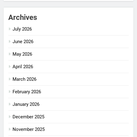
Archives
July 2026
June 2026
May 2026
April 2026
March 2026
February 2026
January 2026
December 2025
November 2025