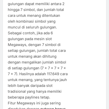
gulungan dapat memiliki antara 2
hingga 7 simbol, dan jumlah total
cara untuk menang ditentukan
oleh kombinasi simbol yang
muncul di seluruh gulungan.
Sebagai contoh, jika ada 6
gulungan pada mesin slot
Megaways, dengan 7 simbol di
setiap gulungan, jumlah total cara
untuk menang akan dihitung
dengan mengalikan jumlah simbol
di setiap gulungan (7 x 7 x 7 x 7 x
7 x 7). Hasilnya adalah 117.649 cara
untuk menang, yang tentunya jauh
lebih banyak daripada slot
tradisional yang hanya memiliki
beberapa paylines tetap.
Fitur Megaways ini juga sering
dipadukan dengan
putaran bonus
,