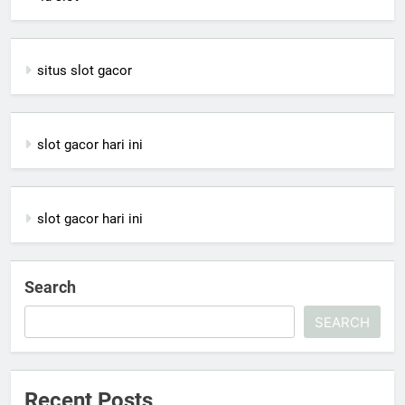
situs slot gacor
slot gacor hari ini
slot gacor hari ini
Search
SEARCH
Recent Posts