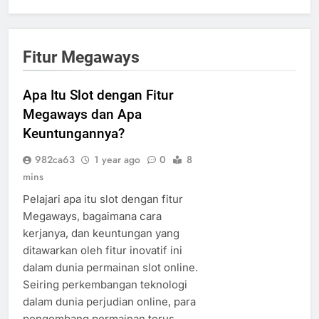
Fitur Megaways
Apa Itu Slot dengan Fitur
Megaways dan Apa
Keuntungannya?
982ca63
1 year ago
0
8
mins
Pelajari apa itu slot dengan fitur
Megaways, bagaimana cara
kerjanya, dan keuntungan yang
ditawarkan oleh fitur inovatif ini
dalam dunia permainan slot online.
Seiring perkembangan teknologi
dalam dunia perjudian online, para
pengembang permainan terus