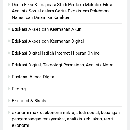
Dunia Fiksi & Imajinasi Studi Perilaku Makhluk Fiksi
Analisis Sosial dalam Cerita Ekosistem Pokémon
Narasi dan Dinamika Karakter
Edukasi Akses dan Keamanan Akun
Edukasi Akses dan Keamanan Digital
Edukasi Digital Istilah Internet Hiburan Online
Edukasi Digital, Teknologi Permainan, Analisis Netral
Efisiensi Akses Digital
Ekologi
Ekonomi & Bisnis
ekonomi makro, ekonomi mikro, studi sosial, keuangan,
pengembangan masyarakat, analisis kebijakan, teori
ekonomi