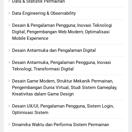
Data & Statistik Permainan
Data Engineering & Observability
Desain & Pengalaman Pengguna; Inovasi Teknologi
Digital; Pengembangan Web Modern; Optimalisasi
Mobile Experience
Desain Antarmuka dan Pengalaman Digital
Desain Antarmuka, Pengalaman Pengguna, Inovasi
Teknologi, Transformasi Digital
Desain Game Modern, Struktur Mekanik Permainan,
Pengembangan Dunia Virtual, Studi Sistem Gameplay,
Kreativitas dalam Game Design
Desain UX/UI, Pengalaman Pengguna, Sistem Login,
Optimisasi Sistem
Dinamika Waktu dan Performa Sistem Permainan