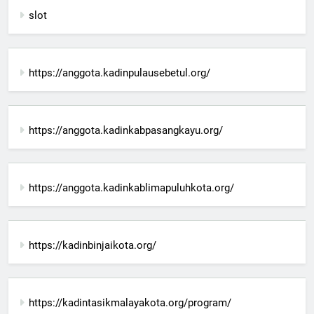
slot
https://anggota.kadinpulausebetul.org/
https://anggota.kadinkabpasangkayu.org/
https://anggota.kadinkablimapuluhkota.org/
https://kadinbinjaikota.org/
https://kadintasikmalayakota.org/program/