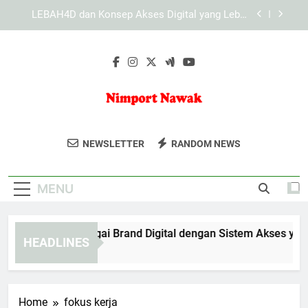
Skip
EDWINSLOT sebagai Platform Digital dengan
to
Sistem yang Praktis
content
LEBAH4D sebagai Platform Digital dengan Sistem
yang Praktis
EDWINSLOT sebagai Brand Digital dengan Sistem
Akses yang Terstruktur
LEBAH4D dan Konsep Akses Digital yang Lebih
Terstruktur
Nimport Nawak
Temukan Gaya Hidup Dan Hiburan
EDWINSLOT sebagai Platform Digital dengan
NEWSLETTER
RANDOM NEWS
Sistem yang Praktis
Prancis Di Nimport Nawak. Blog
LEBAH4D sebagai Platform Digital dengan Sistem
Inspiratif Untuk Pecinta Budaya Prancis.
yang Praktis
MENU
WINSLOT sebagai Brand Digital dengan Sistem Akses yang Ter
HEADLINES
Weeks Ago
Home
fokus kerja