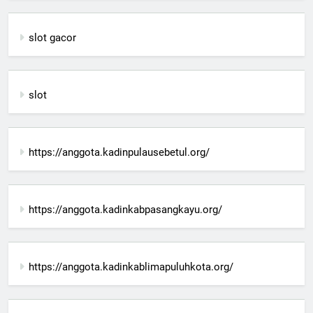
slot gacor
slot
https://anggota.kadinpulausebetul.org/
https://anggota.kadinkabpasangkayu.org/
https://anggota.kadinkablimapuluhkota.org/