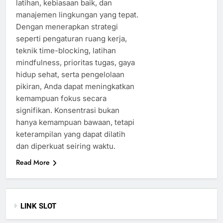
latihan, kebiasaan baik, dan
manajemen lingkungan yang tepat.
Dengan menerapkan strategi
seperti pengaturan ruang kerja,
teknik time-blocking, latihan
mindfulness, prioritas tugas, gaya
hidup sehat, serta pengelolaan
pikiran, Anda dapat meningkatkan
kemampuan fokus secara
signifikan. Konsentrasi bukan
hanya kemampuan bawaan, tetapi
keterampilan yang dapat dilatih
dan diperkuat seiring waktu.
Read More
LINK SLOT