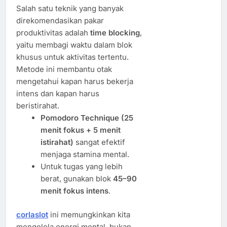
Salah satu teknik yang banyak
direkomendasikan pakar
produktivitas adalah
time blocking
,
yaitu membagi waktu dalam blok
khusus untuk aktivitas tertentu.
Metode ini membantu otak
mengetahui kapan harus bekerja
intens dan kapan harus
beristirahat.
Pomodoro Technique (25
menit fokus + 5 menit
istirahat)
sangat efektif
menjaga stamina mental.
Untuk tugas yang lebih
berat, gunakan blok
45–90
menit fokus intens
.
corlaslot
ini memungkinkan kita
mengelola energi mental, bukan