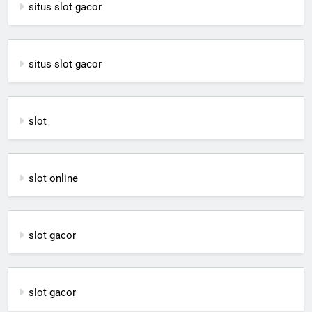
situs slot gacor
situs slot gacor
slot
slot online
slot gacor
slot gacor