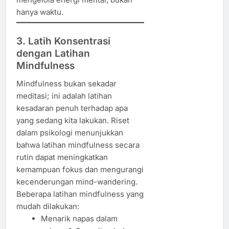
hanya waktu.
3. Latih Konsentrasi
dengan Latihan
Mindfulness
Mindfulness bukan sekadar
meditasi; ini adalah latihan
kesadaran penuh terhadap apa
yang sedang kita lakukan. Riset
dalam psikologi menunjukkan
bahwa latihan mindfulness secara
rutin dapat meningkatkan
kemampuan fokus dan mengurangi
kecenderungan mind-wandering.
Beberapa latihan mindfulness yang
mudah dilakukan:
Menarik napas dalam