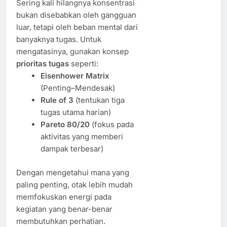
Sering kali hilangnya konsentrasi
bukan disebabkan oleh gangguan
luar, tetapi oleh beban mental dari
banyaknya tugas. Untuk
mengatasinya, gunakan konsep
prioritas tugas
seperti:
Eisenhower Matrix
(Penting–Mendesak)
Rule of 3
(tentukan tiga
tugas utama harian)
Pareto 80/20
(fokus pada
aktivitas yang memberi
dampak terbesar)
Dengan mengetahui mana yang
paling penting, otak lebih mudah
memfokuskan energi pada
kegiatan yang benar-benar
membutuhkan perhatian.