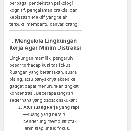
berbagai pendekatan psikologi
kognitif, pengalaman praktis, dan
kebiasaan efektif yang telah
terbukti membantu banyak orang.
1. Mengelola Lingkungan
Kerja Agar Minim Distraksi
Lingkungan memiliki pengaruh
besar terhadap kualitas fokus.
Ruangan yang berantakan, suara
bising, atau banyaknya akses ke
gadget dapat menurunkan tingkat
konsentrasi. Beberapa langkah
sederhana yang dapat dilakukan:
Atur ruang kerja yang rapi
—ruang yang bersih
cenderung membuat otak
lebih siap untuk fokus.