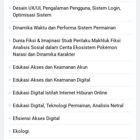
Desain UX/UI, Pengalaman Pengguna, Sistem Login,
Optimisasi Sistem
Dinamika Waktu dan Performa Sistem Permainan
Dunia Fiksi & Imajinasi Studi Perilaku Makhluk Fiksi
Analisis Sosial dalam Cerita Ekosistem Pokémon
Narasi dan Dinamika Karakter
Edukasi Akses dan Keamanan Akun
Edukasi Akses dan Keamanan Digital
Edukasi Digital Istilah Internet Hiburan Online
Edukasi Digital, Teknologi Permainan, Analisis Netral
Efisiensi Akses Digital
Ekologi