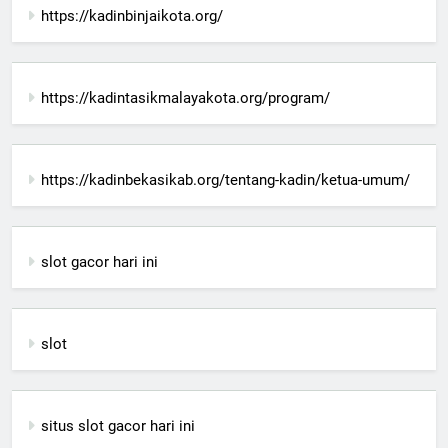
https://kadinbinjaikota.org/
https://kadintasikmalayakota.org/program/
https://kadinbekasikab.org/tentang-kadin/ketua-umum/
slot gacor hari ini
slot
situs slot gacor hari ini