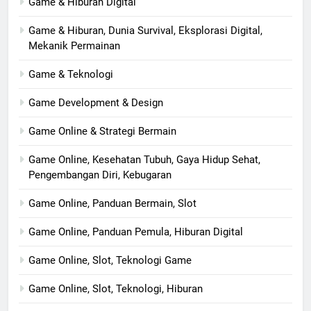
Game & Hiburan Digital
Game & Hiburan, Dunia Survival, Eksplorasi Digital,
Mekanik Permainan
Game & Teknologi
Game Development & Design
Game Online & Strategi Bermain
Game Online, Kesehatan Tubuh, Gaya Hidup Sehat,
Pengembangan Diri, Kebugaran
Game Online, Panduan Bermain, Slot
Game Online, Panduan Pemula, Hiburan Digital
Game Online, Slot, Teknologi Game
Game Online, Slot, Teknologi, Hiburan