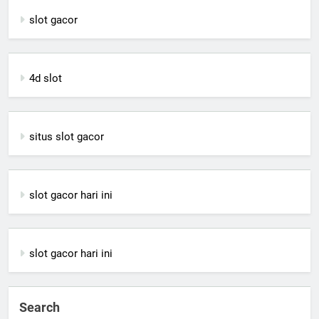
slot gacor
4d slot
situs slot gacor
slot gacor hari ini
slot gacor hari ini
Search