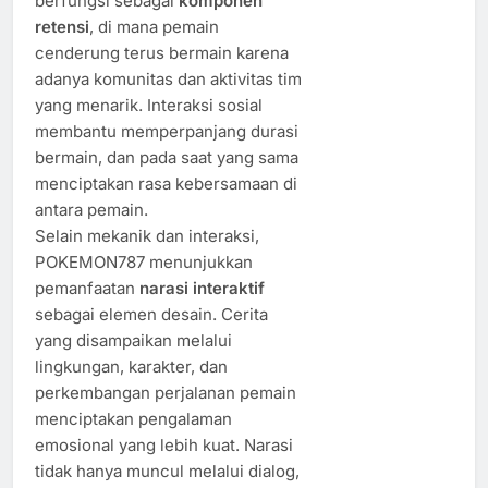
berfungsi sebagai
komponen
retensi
, di mana pemain
cenderung terus bermain karena
adanya komunitas dan aktivitas tim
yang menarik. Interaksi sosial
membantu memperpanjang durasi
bermain, dan pada saat yang sama
menciptakan rasa kebersamaan di
antara pemain.
Selain mekanik dan interaksi,
POKEMON787 menunjukkan
pemanfaatan
narasi interaktif
sebagai elemen desain. Cerita
yang disampaikan melalui
lingkungan, karakter, dan
perkembangan perjalanan pemain
menciptakan pengalaman
emosional yang lebih kuat. Narasi
tidak hanya muncul melalui dialog,