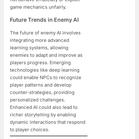
game mechanics unfairly.
Future Trends in Enemy AI
The future of enemy AI involves
integrating more advanced
learning systems, allowing
enemies to adapt and improve as
players progress. Emerging
technologies like deep learning
could enable NPCs to recognize
player patterns and develop
counter-strategies, providing
personalized challenges.
Enhanced AI could also lead to
richer storytelling by enabling
dynamic interactions that respond
to player choices.