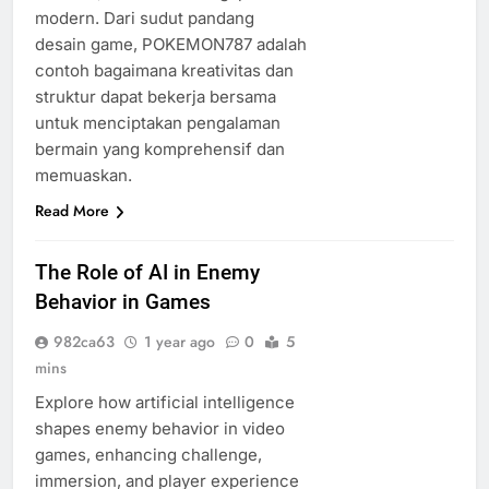
modern. Dari sudut pandang
desain game, POKEMON787 adalah
contoh bagaimana kreativitas dan
struktur dapat bekerja bersama
untuk menciptakan pengalaman
bermain yang komprehensif dan
memuaskan.
Read More
The Role of AI in Enemy
Behavior in Games
982ca63
1 year ago
0
5
mins
Explore how artificial intelligence
shapes enemy behavior in video
games, enhancing challenge,
immersion, and player experience