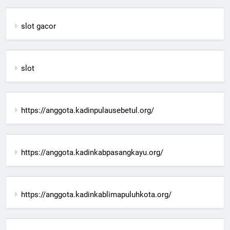
slot gacor
slot
https://anggota.kadinpulausebetul.org/
https://anggota.kadinkabpasangkayu.org/
https://anggota.kadinkablimapuluhkota.org/