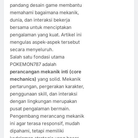
pandang desain game membantu
memahami bagaimana mekanik,
dunia, dan interaksi bekerja
bersama untuk menciptakan
pengalaman yang kuat. Artikel ini
mengulas aspek-aspek tersebut
secara menyeluruh.
Salah satu fondasi utama
POKEMON787 adalah
perancangan mekanik inti (core
mechanics)
yang solid. Mekanik
pertarungan, pergerakan karakter,
penggunaan skill, dan interaksi
dengan lingkungan merupakan
pusat pengalaman bermain.
Pengembang merancang mekanik
ini agar terasa responsif, mudah
dipahami, tetapi memiliki