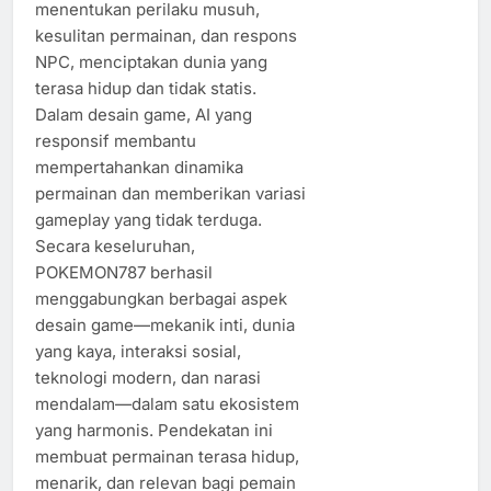
menentukan perilaku musuh,
kesulitan permainan, dan respons
NPC, menciptakan dunia yang
terasa hidup dan tidak statis.
Dalam desain game, AI yang
responsif membantu
mempertahankan dinamika
permainan dan memberikan variasi
gameplay yang tidak terduga.
Secara keseluruhan,
POKEMON787 berhasil
menggabungkan berbagai aspek
desain game—mekanik inti, dunia
yang kaya, interaksi sosial,
teknologi modern, dan narasi
mendalam—dalam satu ekosistem
yang harmonis. Pendekatan ini
membuat permainan terasa hidup,
menarik, dan relevan bagi pemain