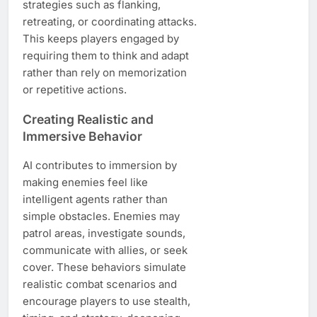
strategies such as flanking,
retreating, or coordinating attacks.
This keeps players engaged by
requiring them to think and adapt
rather than rely on memorization
or repetitive actions.
Creating Realistic and
Immersive Behavior
AI contributes to immersion by
making enemies feel like
intelligent agents rather than
simple obstacles. Enemies may
patrol areas, investigate sounds,
communicate with allies, or seek
cover. These behaviors simulate
realistic combat scenarios and
encourage players to use stealth,