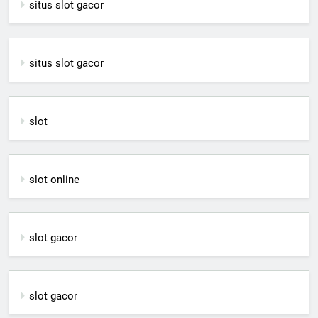
situs slot gacor
situs slot gacor
slot
slot online
slot gacor
slot gacor