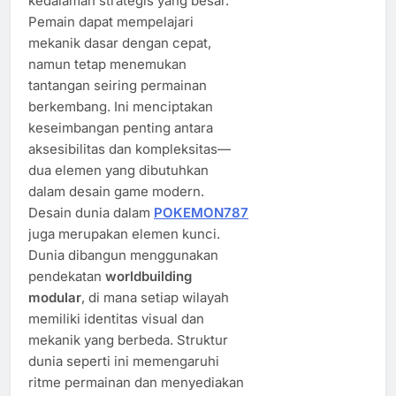
kedalaman strategis yang besar.
Pemain dapat mempelajari
mekanik dasar dengan cepat,
namun tetap menemukan
tantangan seiring permainan
berkembang. Ini menciptakan
keseimbangan penting antara
aksesibilitas dan kompleksitas—
dua elemen yang dibutuhkan
dalam desain game modern.
Desain dunia dalam
POKEMON787
juga merupakan elemen kunci.
Dunia dibangun menggunakan
pendekatan
worldbuilding
modular
, di mana setiap wilayah
memiliki identitas visual dan
mekanik yang berbeda. Struktur
dunia seperti ini memengaruhi
ritme permainan dan menyediakan