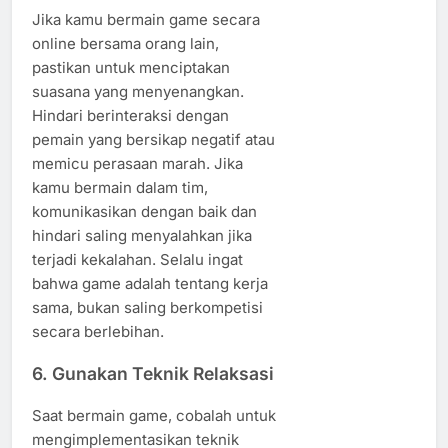
Jika kamu bermain game secara
online bersama orang lain,
pastikan untuk menciptakan
suasana yang menyenangkan.
Hindari berinteraksi dengan
pemain yang bersikap negatif atau
memicu perasaan marah. Jika
kamu bermain dalam tim,
komunikasikan dengan baik dan
hindari saling menyalahkan jika
terjadi kekalahan. Selalu ingat
bahwa game adalah tentang kerja
sama, bukan saling berkompetisi
secara berlebihan.
6. Gunakan Teknik Relaksasi
Saat bermain game, cobalah untuk
mengimplementasikan teknik