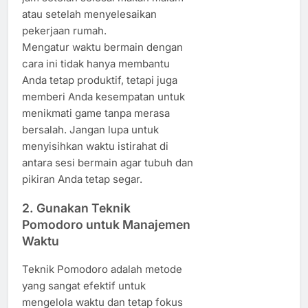
atau setelah menyelesaikan
pekerjaan rumah.
Mengatur waktu bermain dengan
cara ini tidak hanya membantu
Anda tetap produktif, tetapi juga
memberi Anda kesempatan untuk
menikmati game tanpa merasa
bersalah. Jangan lupa untuk
menyisihkan waktu istirahat di
antara sesi bermain agar tubuh dan
pikiran Anda tetap segar.
2.
Gunakan Teknik
Pomodoro untuk Manajemen
Waktu
Teknik Pomodoro adalah metode
yang sangat efektif untuk
mengelola waktu dan tetap fokus