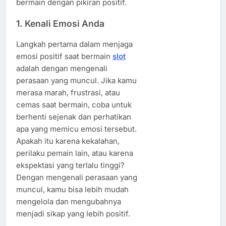
bermain dengan pikiran positif.
1. Kenali Emosi Anda
Langkah pertama dalam menjaga
emosi positif saat bermain
slot
adalah dengan mengenali
perasaan yang muncul. Jika kamu
merasa marah, frustrasi, atau
cemas saat bermain, coba untuk
berhenti sejenak dan perhatikan
apa yang memicu emosi tersebut.
Apakah itu karena kekalahan,
perilaku pemain lain, atau karena
ekspektasi yang terlalu tinggi?
Dengan mengenali perasaan yang
muncul, kamu bisa lebih mudah
mengelola dan mengubahnya
menjadi sikap yang lebih positif.