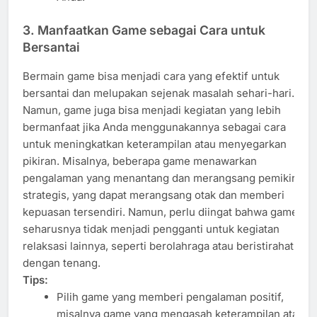
3.
Manfaatkan Game sebagai Cara untuk
Bersantai
Bermain game bisa menjadi cara yang efektif untuk
bersantai dan melupakan sejenak masalah sehari-hari.
Namun, game juga bisa menjadi kegiatan yang lebih
bermanfaat jika Anda menggunakannya sebagai cara
untuk meningkatkan keterampilan atau menyegarkan
pikiran. Misalnya, beberapa game menawarkan
pengalaman yang menantang dan merangsang pemikiran
strategis, yang dapat merangsang otak dan memberi
kepuasan tersendiri. Namun, perlu diingat bahwa game
seharusnya tidak menjadi pengganti untuk kegiatan
relaksasi lainnya, seperti berolahraga atau beristirahat
dengan tenang.
Tips:
Pilih game yang memberi pengalaman positif,
misalnya game yang mengasah keterampilan atau