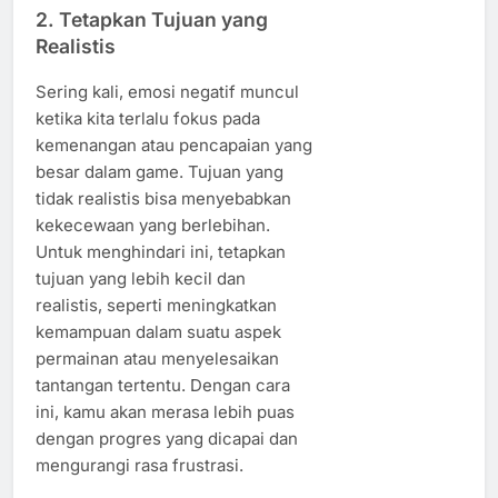
2. Tetapkan Tujuan yang
Realistis
Sering kali, emosi negatif muncul
ketika kita terlalu fokus pada
kemenangan atau pencapaian yang
besar dalam game. Tujuan yang
tidak realistis bisa menyebabkan
kekecewaan yang berlebihan.
Untuk menghindari ini, tetapkan
tujuan yang lebih kecil dan
realistis, seperti meningkatkan
kemampuan dalam suatu aspek
permainan atau menyelesaikan
tantangan tertentu. Dengan cara
ini, kamu akan merasa lebih puas
dengan progres yang dicapai dan
mengurangi rasa frustrasi.