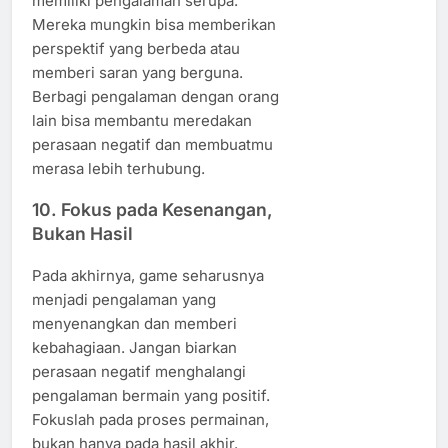
memiliki pengalaman serupa.
Mereka mungkin bisa memberikan
perspektif yang berbeda atau
memberi saran yang berguna.
Berbagi pengalaman dengan orang
lain bisa membantu meredakan
perasaan negatif dan membuatmu
merasa lebih terhubung.
10. Fokus pada Kesenangan,
Bukan Hasil
Pada akhirnya, game seharusnya
menjadi pengalaman yang
menyenangkan dan memberi
kebahagiaan. Jangan biarkan
perasaan negatif menghalangi
pengalaman bermain yang positif.
Fokuslah pada proses permainan,
bukan hanya pada hasil akhir.