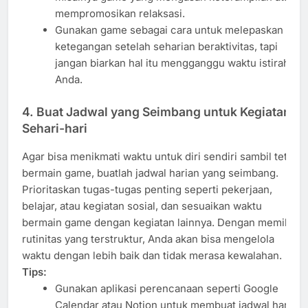
mempromosikan relaksasi.
Gunakan game sebagai cara untuk melepaskan
ketegangan setelah seharian beraktivitas, tapi
jangan biarkan hal itu mengganggu waktu istirahat
Anda.
4.
Buat Jadwal yang Seimbang untuk Kegiatan
Sehari-hari
Agar bisa menikmati waktu untuk diri sendiri sambil tetap
bermain game, buatlah jadwal harian yang seimbang.
Prioritaskan tugas-tugas penting seperti pekerjaan,
belajar, atau kegiatan sosial, dan sesuaikan waktu
bermain game dengan kegiatan lainnya. Dengan memiliki
rutinitas yang terstruktur, Anda akan bisa mengelola
waktu dengan lebih baik dan tidak merasa kewalahan.
Tips:
Gunakan aplikasi perencanaan seperti Google
Calendar atau Notion untuk membuat jadwal harian