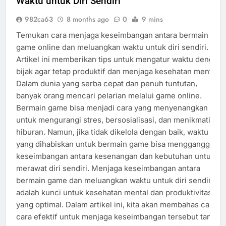
Waktu untuk Diri Sendiri
982ca63
8 months ago
0
9 mins
Temukan cara menjaga keseimbangan antara bermain
game online dan meluangkan waktu untuk diri sendiri.
Artikel ini memberikan tips untuk mengatur waktu dengan
bijak agar tetap produktif dan menjaga kesehatan mental.
Dalam dunia yang serba cepat dan penuh tuntutan,
banyak orang mencari pelarian melalui game online.
Bermain game bisa menjadi cara yang menyenangkan
untuk mengurangi stres, bersosialisasi, dan menikmati
hiburan. Namun, jika tidak dikelola dengan baik, waktu
yang dihabiskan untuk bermain game bisa mengganggu
keseimbangan antara kesenangan dan kebutuhan untuk
merawat diri sendiri. Menjaga keseimbangan antara
bermain game dan meluangkan waktu untuk diri sendiri
adalah kunci untuk kesehatan mental dan produktivitas
yang optimal. Dalam artikel ini, kita akan membahas cara-
cara efektif untuk menjaga keseimbangan tersebut tanpa