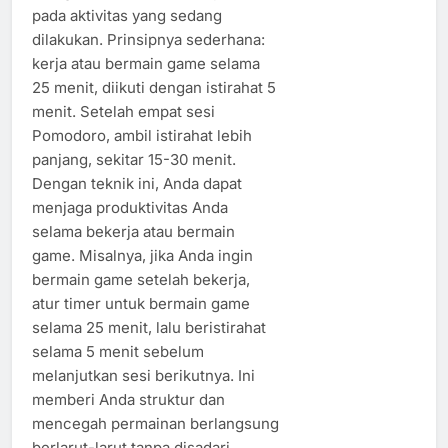
pada aktivitas yang sedang
dilakukan. Prinsipnya sederhana:
kerja atau bermain game selama
25 menit, diikuti dengan istirahat 5
menit. Setelah empat sesi
Pomodoro, ambil istirahat lebih
panjang, sekitar 15-30 menit.
Dengan teknik ini, Anda dapat
menjaga produktivitas Anda
selama bekerja atau bermain
game. Misalnya, jika Anda ingin
bermain game setelah bekerja,
atur timer untuk bermain game
selama 25 menit, lalu beristirahat
selama 5 menit sebelum
melanjutkan sesi berikutnya. Ini
memberi Anda struktur dan
mencegah permainan berlangsung
berlarut-larut tanpa disadari.