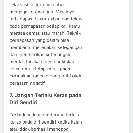
relaksasi sederhana untuk
menjaga ketenangan. Misalnya,
tarik napas dalam-dalam dan fokus
pada pernapasan setiap kali kamu
merasa cemas atau marah. Teknik
pernapasan yang dalam bisa
membantu meredakan ketegangan
dan memberikan ketenangan
mental. Ini akan memungkinkan
kamu untuk tetap fokus pada
permainan tanpa dipengaruhi oleh
perasaan negatif.
7. Jangan Terlalu Keras pada
Diri Sendiri
Terkadang kita cenderung terlalu
keras pada diri sendiri ketika kalah
atau tidak berhasil mencapai