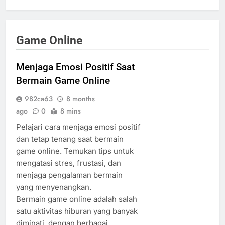
Game Online
Menjaga Emosi Positif Saat
Bermain Game Online
982ca63
8 months
ago
0
8 mins
Pelajari cara menjaga emosi positif
dan tetap tenang saat bermain
game online. Temukan tips untuk
mengatasi stres, frustasi, dan
menjaga pengalaman bermain
yang menyenangkan.
Bermain game online adalah salah
satu aktivitas hiburan yang banyak
diminati, dengan berbagai